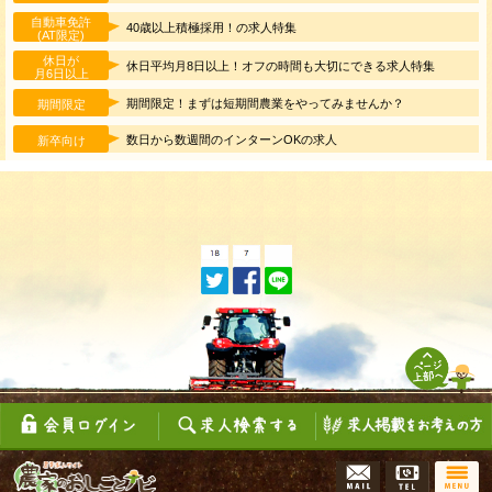
自動車免許
40歳以上積極採用！の求人特集
(AT限定)
休日が
休日平均月8日以上！オフの時間も大切にできる求人特集
月6日以上
期間限定！まずは短期間農業をやってみませんか？
期間限定
数日から数週間のインターンOKの求人
新卒向け