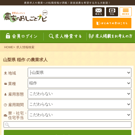
農業求人や農業への転職情報が満載！新規就農を希望する方も大歓迎！
HOME
>
求人情報検索
山梨県 稲作 の農業求人
地域
業種
雇用形態
雇用期間
寮・社宅・
住宅手当