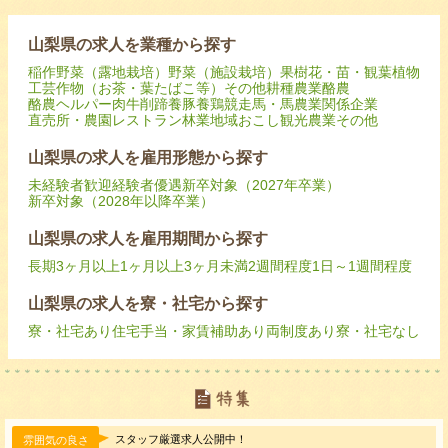
山梨県の求人を業種から探す
稲作
野菜（露地栽培）
野菜（施設栽培）
果樹
花・苗・観葉植物
工芸作物（お茶・葉たばこ等）
その他耕種農業
酪農
酪農ヘルパー
肉牛
削蹄
養豚
養鶏
競走馬・馬
農業関係企業
直売所・農園レストラン
林業
地域おこし
観光農業
その他
山梨県の求人を雇用形態から探す
未経験者歓迎
経験者優遇
新卒対象（2027年卒業）
新卒対象（2028年以降卒業）
山梨県の求人を雇用期間から探す
長期
3ヶ月以上
1ヶ月以上3ヶ月未満
2週間程度
1日～1週間程度
山梨県の求人を寮・社宅から探す
寮・社宅あり
住宅手当・家賃補助あり
両制度あり
寮・社宅なし
スタッフ厳選求人公開中！
雰囲気の良さ