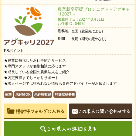
農業新卒応援プロジェクト－アグキャ
リ2027－
掲載終了日 : 2027年3月31日
お仕事ID : 04975
勤務地
全国（就業先による）
期間
長期（期間の定めなし）
PRポイント
★農業に特化したお仕事紹介サービス
★専門スタッフが個別相談に応じます
★成長している全国の農業法人をご紹介
★内定獲得までしっかりサポート
★求人ページでは得られない情報も専任アドバイザーがお伝えします
長期
未経験OK
未経験歓迎
幹部候補募集