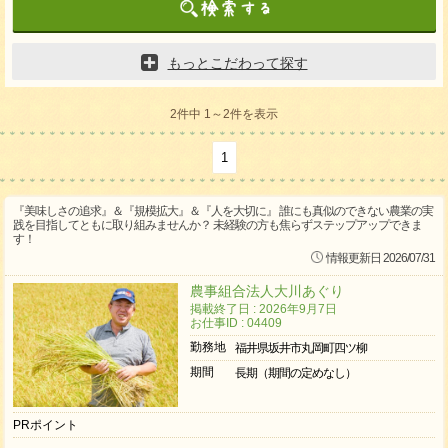
もっとこだわって探す
2件中 1～2件を表示
1
『美味しさの追求』＆『規模拡大』＆『人を大切に』 誰にも真似のできない農業の実
践を目指してともに取り組みませんか？ 未経験の方も焦らずステップアップできま
す！
情報更新日 2026/07/31
農事組合法人大川あぐり
掲載終了日 : 2026年9月7日
お仕事ID : 04409
勤務地
福井県坂井市丸岡町四ツ柳
期間
長期（期間の定めなし）
PRポイント