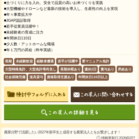
■土づくりに力を入れ、安全で品質の高いお米づくりを実践
■大型機械やドローンなど最新の技術を導入し、生産性の向上を実現
■年々事業拡大中
■JGAP認証取得
■若手従業員活躍中！
■未経験者の育成に注力
■年間休日110日
■少人数・アットホームな職場
■年１万円の昇給（昨年実績）
長期
未経験歓迎
経験者優遇
若手が活躍中
要マニュアル免許
大型特殊免許、大型免許等尚良し
長期休暇あり
週休2日
賞与あり
昇給あり
社会保険完備
道具貸与
資格取得支援あり
年間休日110日以上
農業分野で活躍したい2027年新卒生と成長する農業法人とをお繋ぎします！
情報更新日 2026/02/27