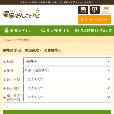
農業求人や農業への転職情報が満載！新規就農を希望する方も大歓迎！
HOME
>
求人情報検索
福井県 野菜（施設栽培） の農業求人
地域
業種
雇用形態
雇用期間
寮・社宅・
住宅手当