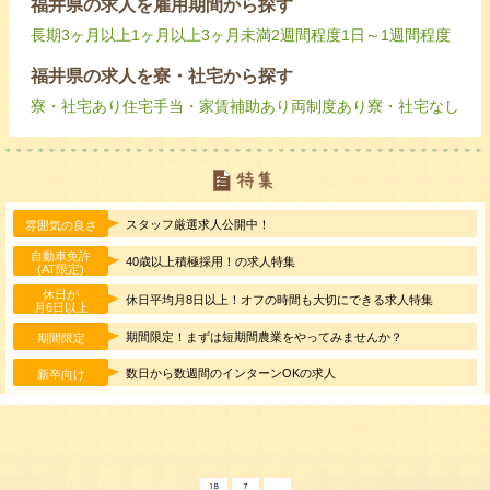
福井県の求人を雇用期間から探す
長期
3ヶ月以上
1ヶ月以上3ヶ月未満
2週間程度
1日～1週間程度
福井県の求人を寮・社宅から探す
寮・社宅あり
住宅手当・家賃補助あり
両制度あり
寮・社宅なし
スタッフ厳選求人公開中！
雰囲気の良さ
自動車免許
40歳以上積極採用！の求人特集
(AT限定)
休日が
休日平均月8日以上！オフの時間も大切にできる求人特集
月6日以上
期間限定！まずは短期間農業をやってみませんか？
期間限定
数日から数週間のインターンOKの求人
新卒向け