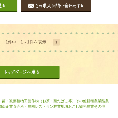
1件中 1～1件を表示
1
・苗・観葉植物
工芸作物（お茶・葉たばこ等）
その他耕種農業
酪農
関係企業
直売所・農園レストラン
林業
地域おこし
観光農業
その他