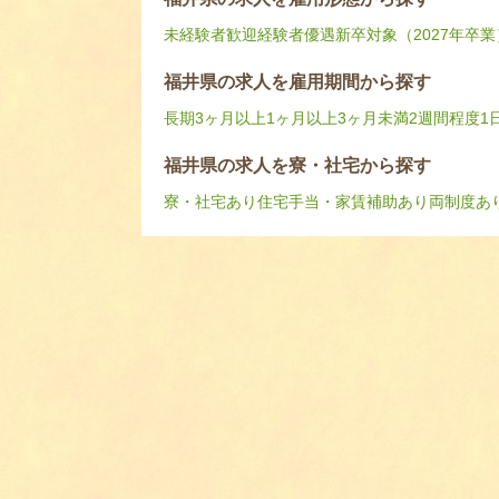
未経験者歓迎
経験者優遇
新卒対象（2027年卒業
福井県の求人を雇用期間から探す
長期
3ヶ月以上
1ヶ月以上3ヶ月未満
2週間程度
1
福井県の求人を寮・社宅から探す
寮・社宅あり
住宅手当・家賃補助あり
両制度あ