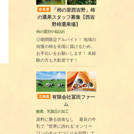
「柿の里西吉野」柿
奈良県
の選果スタッフ募集【西吉
野柿選果場】
柿の選別や箱詰め
◎期間限定アルバイト！ 地域の
自慢の柿を全国に届けるため、
お手伝いをお願いします！ 未経
験の方も大歓迎です！
有限会社冨田ファー
北海道
ム
酪農、乳製品の加工
原料に勝る技術なし 最良の牛
乳で〝世界に誇れる”オンリー
ワンのチーズづくりを目指して