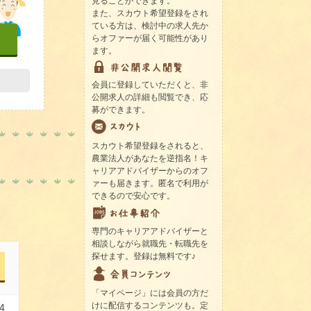
見ることができます。
また、スカウト希望登録をされ
ている方は、検討中の求人先か
らオファーが届く可能性があり
ます。
会員に登録していただくと、非
公開求人の詳細も閲覧でき、応
募ができます。
スカウト希望登録をされると、
農業法人があなたを逆指名！キ
ャリアアドバイザーからのオフ
ァーも届きます。匿名で利用が
できるので安心です。
専門のキャリアアドバイザーと
相談しながら就職先・転職先を
探せます。登録は無料です♪
「マイページ」には会員の方だ
けに配信するコンテンツも。定
4