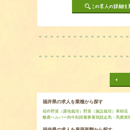
福井県の求人を業種から探す
稲作
野菜（露地栽培）
野菜（施設栽培）
果樹
花
酪農ヘルパー
肉牛
削蹄
養豚
養鶏
競走馬・馬
農業
福井県の求人を雇用形態から探す