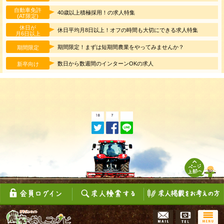
自動車免許
40歳以上積極採用！の求人特集
(AT限定)
休日が
休日平均月8日以上！オフの時間も大切にできる求人特集
月6日以上
期間限定！まずは短期間農業をやってみませんか？
期間限定
数日から数週間のインターンOKの求人
新卒向け