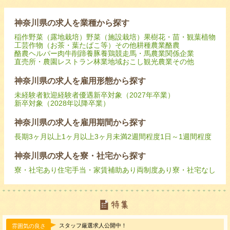
神奈川県の求人を業種から探す
稲作
野菜（露地栽培）
野菜（施設栽培）
果樹
花・苗・観葉植物
工芸作物（お茶・葉たばこ等）
その他耕種農業
酪農
酪農ヘルパー
肉牛
削蹄
養豚
養鶏
競走馬・馬
農業関係企業
直売所・農園レストラン
林業
地域おこし
観光農業
その他
神奈川県の求人を雇用形態から探す
未経験者歓迎
経験者優遇
新卒対象（2027年卒業）
新卒対象（2028年以降卒業）
神奈川県の求人を雇用期間から探す
長期
3ヶ月以上
1ヶ月以上3ヶ月未満
2週間程度
1日～1週間程度
神奈川県の求人を寮・社宅から探す
寮・社宅あり
住宅手当・家賃補助あり
両制度あり
寮・社宅なし
スタッフ厳選求人公開中！
雰囲気の良さ