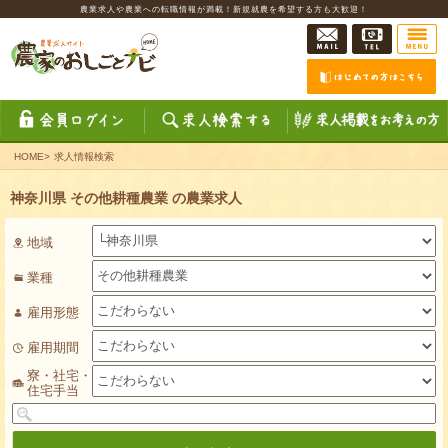
農業求人や農業への転職情報が満載！新規就農を希望する方も大歓迎！
HOME
>
求人情報検索
神奈川県 その他耕種農業 の農業求人
地域
業種
雇用形態
雇用期間
寮・社宅・
住宅手当