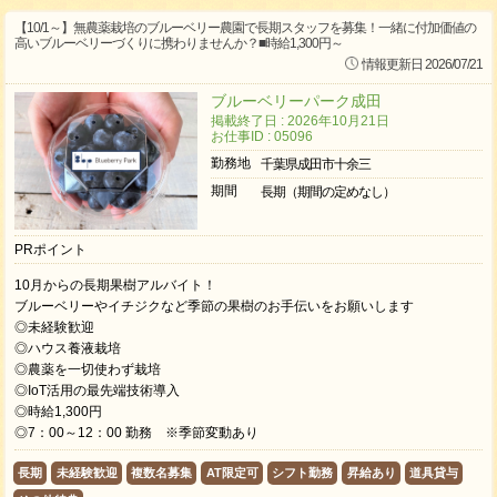
【10/1～】無農薬栽培のブルーベリー農園で長期スタッフを募集！一緒に付加価値の
高いブルーベリーづくりに携わりませんか？■時給1,300円～
情報更新日 2026/07/21
ブルーベリーパーク成田
掲載終了日 : 2026年10月21日
お仕事ID : 05096
勤務地
千葉県成田市十余三
期間
長期（期間の定めなし）
PRポイント
10月からの長期果樹アルバイト！
ブルーベリーやイチジクなど季節の果樹のお手伝いをお願いします
◎未経験歓迎
◎ハウス養液栽培
◎農薬を一切使わず栽培
◎IoT活用の最先端技術導入
◎時給1,300円
◎7：00～12：00 勤務 ※季節変動あり
長期
未経験歓迎
複数名募集
AT限定可
シフト勤務
昇給あり
道具貸与