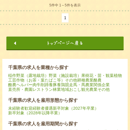
5件中 1～5件を表示
1
千葉県の求人を業種から探す
稲作
野菜（露地栽培）
野菜（施設栽培）
果樹
花・苗・観葉植物
工芸作物（お茶・葉たばこ等）
その他耕種農業
酪農
酪農ヘルパー
肉牛
削蹄
養豚
養鶏
競走馬・馬
農業関係企業
直売所・農園レストラン
林業
地域おこし
観光農業
その他
千葉県の求人を雇用形態から探す
未経験者歓迎
経験者優遇
新卒対象（2027年卒業）
新卒対象（2028年以降卒業）
千葉県の求人を雇用期間から探す