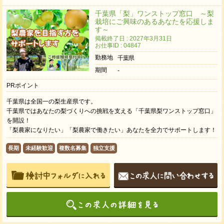
千葉県「梨」ワンストップ窓口 ～梨
栽培にご興味のあるあなたを応援しま
す～
掲載終了日 : 2027年3月31日
お仕事ID : 04847
勤務地
千葉県
期間
-
PRポイント
千葉県は全国一の梨生産県です。
千葉県ではあなたの梨づくりへの挑戦を支える「千葉県梨ワンストップ窓口」
を開設！
「梨農家になりたい」「梨農家で働きたい」あなたを全力でサポートします！
長期
未経験歓迎
複数名募集
独立支援