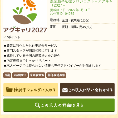
農業新卒応援プロジェクト－アグキャ
リ2027－
掲載終了日 : 2027年3月31日
お仕事ID : 04975
勤務地
全国（就業先による）
期間
長期（期間の定めなし）
PRポイント
★農業に特化したお仕事紹介サービス
★専門スタッフが個別相談に応じます
★成長している全国の農業法人をご紹介
★内定獲得までしっかりサポート
★求人ページでは得られない情報も専任アドバイザーがお伝えします
長期
未経験OK
未経験歓迎
幹部候補募集