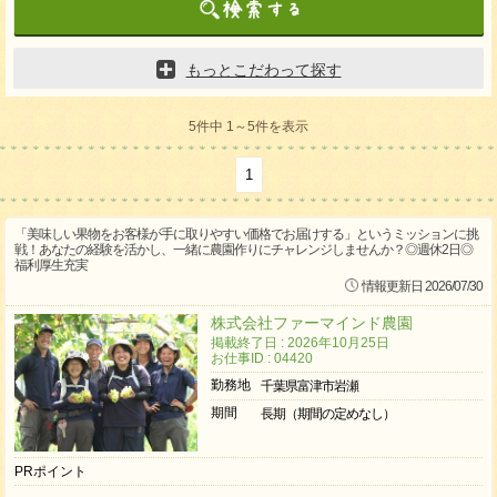
もっとこだわって探す
5件中 1～5件を表示
1
「美味しい果物をお客様が手に取りやすい価格でお届けする」というミッションに挑
戦！あなたの経験を活かし、一緒に農園作りにチャレンジしませんか？◎週休2日◎
福利厚生充実
情報更新日 2026/07/30
株式会社ファーマインド農園
掲載終了日 : 2026年10月25日
お仕事ID : 04420
勤務地
千葉県富津市岩瀬
期間
長期（期間の定めなし）
PRポイント