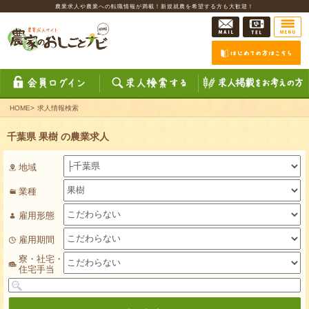
農業求人や農業への転職情報が満載！新規就農を希望する方も大歓迎！
HOME
>
求人情報検索
千葉県 果樹 の農業求人
地域
業種
雇用形態
雇用期間
寮・社宅・
住宅手当