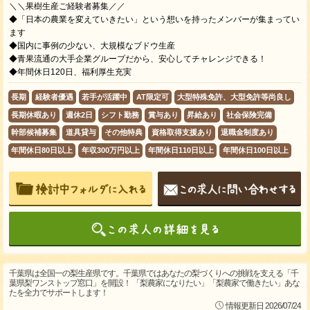
＼＼果樹生産ご経験者募集／／
◆「日本の農業を変えていきたい」という想いを持ったメンバーが集まってい
ます
◆国内に事例の少ない、大規模なブドウ生産
◆青果流通の大手企業グループだから、安心してチャレンジできる！
◆年間休日120日、福利厚生充実
長期
経験者優遇
若手が活躍中
AT限定可
大型特殊免許、大型免許等尚良し
長期休暇あり
週休2日
シフト勤務
賞与あり
昇給あり
社会保険完備
幹部候補募集
道具貸与
その他特典
資格取得支援あり
退職金制度あり
年間休日80日以上
年収300万円以上
年間休日110日以上
年間休日100日以上
千葉県は全国一の梨生産県です。千葉県ではあなたの梨づくりへの挑戦を支える「千
葉県梨ワンストップ窓口」を開設！ 「梨農家になりたい」「梨農家で働きたい」あな
たを全力でサポートします！
情報更新日 2026/07/24