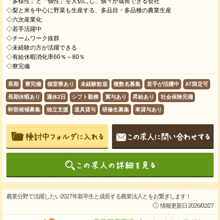
「多様性」と「個性」を大切にし、個々が成長できる会社
◇梨と米を中心に野菜も生産する、多品目・多品種の農業生産
◇六次産業化
◇若手活躍中
◇チームワーク抜群
◇未経験の方が活躍できる
◇有給休暇消化率60％～80％
◇寮完備
長期
寮完備
個室寮あり
未経験歓迎
複数名募集
若手が活躍中
AT限定可
長期休暇あり
週休2日
シフト勤務
賞与あり
昇給あり
社会保険完備
幹部候補募集
独立支援
道具貸与
研修生募集
車貸与あり
農業分野で活躍したい2027年新卒生と成長する農業法人とをお繋ぎします！
情報更新日 2026/02/27