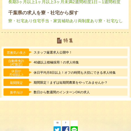
長期
3ヶ月以上
1ヶ月以上3ヶ月未満
2週間程度
1日～1週間程度
千葉県の求人を寮・社宅から探す
寮・社宅あり
住宅手当・家賃補助あり
両制度あり
寮・社宅なし
スタッフ厳選求人公開中！
雰囲気の良さ
自動車免許
40歳以上積極採用！の求人特集
(AT限定)
休日が
休日平均月8日以上！オフの時間も大切にできる求人特集
月6日以上
期間限定！まずは短期間農業をやってみませんか？
期間限定
数日から数週間のインターンOKの求人
新卒向け