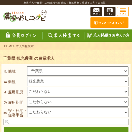
農業求人や農業への転職情報が満載！新規就農を希望する方も大歓迎！
HOME
>
求人情報検索
千葉県 観光農業 の農業求人
地域
業種
雇用形態
雇用期間
寮・社宅・
住宅手当