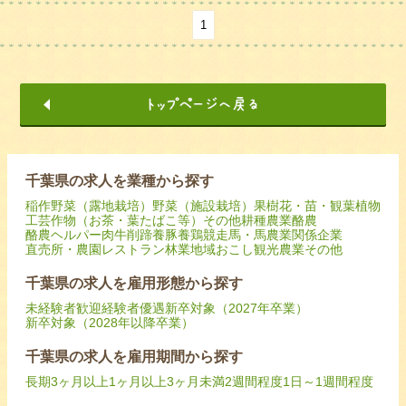
1
千葉県の求人を業種から探す
稲作
野菜（露地栽培）
野菜（施設栽培）
果樹
花・苗・観葉植物
工芸作物（お茶・葉たばこ等）
その他耕種農業
酪農
酪農ヘルパー
肉牛
削蹄
養豚
養鶏
競走馬・馬
農業関係企業
直売所・農園レストラン
林業
地域おこし
観光農業
その他
千葉県の求人を雇用形態から探す
未経験者歓迎
経験者優遇
新卒対象（2027年卒業）
新卒対象（2028年以降卒業）
千葉県の求人を雇用期間から探す
長期
3ヶ月以上
1ヶ月以上3ヶ月未満
2週間程度
1日～1週間程度