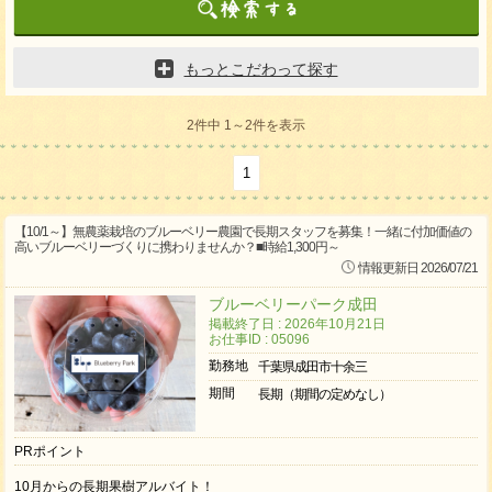
もっとこだわって探す
2件中 1～2件を表示
1
【10/1～】無農薬栽培のブルーベリー農園で長期スタッフを募集！一緒に付加価値の
高いブルーベリーづくりに携わりませんか？■時給1,300円～
情報更新日 2026/07/21
ブルーベリーパーク成田
掲載終了日 : 2026年10月21日
お仕事ID : 05096
勤務地
千葉県成田市十余三
期間
長期（期間の定めなし）
PRポイント
10月からの長期果樹アルバイト！