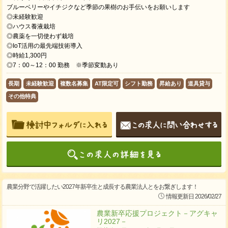
ブルーベリーやイチジクなど季節の果樹のお手伝いをお願いします
◎未経験歓迎
◎ハウス養液栽培
◎農薬を一切使わず栽培
◎IoT活用の最先端技術導入
◎時給1,300円
◎7：00～12：00 勤務 ※季節変動あり
長期
未経験歓迎
複数名募集
AT限定可
シフト勤務
昇給あり
道具貸与
その他特典
農業分野で活躍したい2027年新卒生と成長する農業法人とをお繋ぎします！
情報更新日 2026/02/27
農業新卒応援プロジェクト－アグキャ
リ2027－