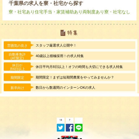
千葉県の求人を寮・社宅から探す
寮・社宅あり
住宅手当・家賃補助あり
両制度あり
寮・社宅なし
スタッフ厳選求人公開中！
雰囲気の良さ
自動車免許
40歳以上積極採用！の求人特集
(AT限定)
休日が
休日平均月8日以上！オフの時間も大切にできる求人特集
月6日以上
期間限定！まずは短期間農業をやってみませんか？
期間限定
数日から数週間のインターンOKの求人
新卒向け