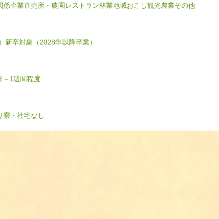
関係企業
直売所・農園レストラン
林業
地域おこし
観光農業
その他
）
新卒対象（2028年以降卒業）
日～1週間程度
り
寮・社宅なし