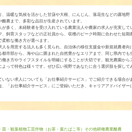
り、温暖な気候を活かした甘藷や大根、にんじん、落花生などの露地野
や酪農まで、多彩な品目が生産されています。
人が多く、未経験者を受け入れている農業法人や農家の求人が充実して
フ、飼育スタッフなどの正社員から、収穫のピーク時期に合わせた短期
で柔軟な働き方が選べます。
求人を用意する法人も多く見られ、自治体の移住支援金や新規就農者向
る都市部から、海や山に囲まれた自然豊かなエリアまで、同じ県内でも
の働き方やライフスタイルを明確にすることが大切です。観光農園から
によって特色は様々です。ぜひ広い視野であなたに合う選択肢を探して
ていない求人についても「お仕事紹介サービス」でご紹介できる場合が
は、「お仕事紹介サービス」にご登録いただき、キャリアアドバイザー
・苗・観葉植物
工芸作物（お茶・葉たばこ等）
その他耕種農業
酪農