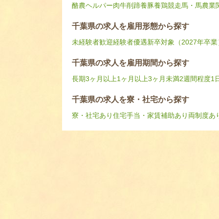
酪農ヘルパー
肉牛
削蹄
養豚
養鶏
競走馬・馬
農業
千葉県の求人を雇用形態から探す
未経験者歓迎
経験者優遇
新卒対象（2027年卒業
千葉県の求人を雇用期間から探す
長期
3ヶ月以上
1ヶ月以上3ヶ月未満
2週間程度
1
千葉県の求人を寮・社宅から探す
寮・社宅あり
住宅手当・家賃補助あり
両制度あ