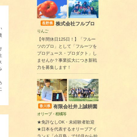
株式会社フルプロ
長野県
い
りんご
農
【年間休日125日！】「フルー
ツのプロ」として「フルーツを
け
プロデュース・プロダクト」し
生
ませんか？事業拡大につき新戦
ス
力を募集します！
み
あ
に
有限会社井上誠耕園
香川県
オリーブ・柑橘等
★免許なしOK・未経験者歓迎
★日本を代表するオリーブアイ
ランド「小豆島」で10月から始