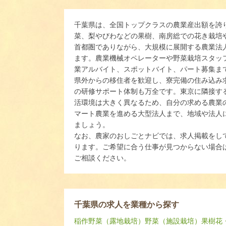
千葉県は、全国トップクラスの農業産出額を誇
菜、梨やびわなどの果樹、南房総での花き栽培
首都圏でありながら、大規模に展開する農業法
ます。農業機械オペレーターや野菜栽培スタッ
業アルバイト、スポットバイト、パート募集ま
県外からの移住者を歓迎し、寮完備の住み込み
の研修サポート体制も万全です。東京に隣接す
活環境は大きく異なるため、自分の求める農業
マート農業を進める大型法人まで、地域や法人
ましょう。
なお、農家のおしごとナビでは、求人掲載をし
ります。ご希望に合う仕事が見つからない場合
ご相談ください。
千葉県の求人を業種から探す
稲作
野菜（露地栽培）
野菜（施設栽培）
果樹
花