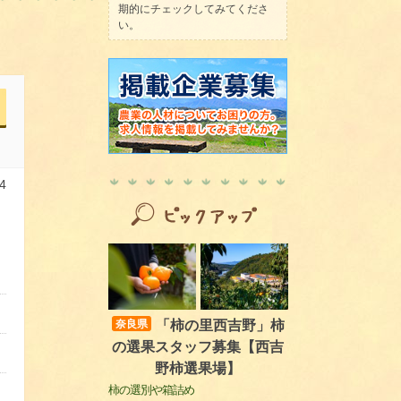
期的にチェックしてみてくださ
い。
4
「柿の里西吉野」柿
奈良県
の選果スタッフ募集【西吉
野柿選果場】
柿の選別や箱詰め