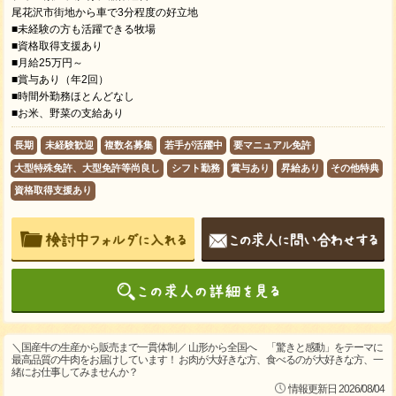
尾花沢市街地から車で3分程度の好立地
■未経験の方も活躍できる牧場
■資格取得支援あり
■月給25万円～
■賞与あり（年2回）
■時間外勤務ほとんどなし
■お米、野菜の支給あり
長期
未経験歓迎
複数名募集
若手が活躍中
要マニュアル免許
大型特殊免許、大型免許等尚良し
シフト勤務
賞与あり
昇給あり
その他特典
資格取得支援あり
＼国産牛の生産から販売まで一貫体制／ 山形から全国へ 「驚きと感動」をテーマに
最高品質の牛肉をお届けしています！ お肉が大好きな方、食べるのが大好きな方、一
緒にお仕事してみませんか？
情報更新日 2026/08/04