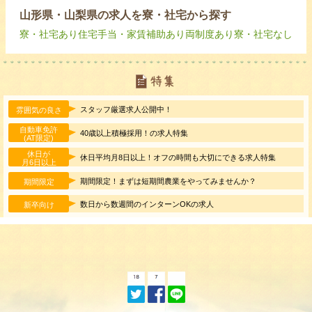
山形県・山梨県の求人を寮・社宅から探す
寮・社宅あり
住宅手当・家賃補助あり
両制度あり
寮・社宅なし
スタッフ厳選求人公開中！
雰囲気の良さ
自動車免許
40歳以上積極採用！の求人特集
(AT限定)
休日が
休日平均月8日以上！オフの時間も大切にできる求人特集
月6日以上
期間限定！まずは短期間農業をやってみませんか？
期間限定
数日から数週間のインターンOKの求人
新卒向け