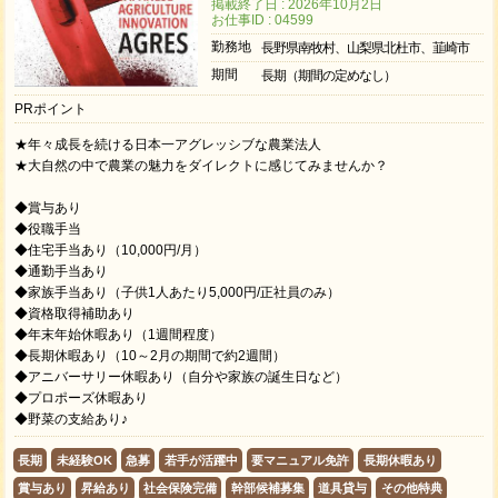
掲載終了日 : 2026年10月2日
お仕事ID : 04599
勤務地
長野県南牧村、山梨県北杜市、韮崎市
期間
長期（期間の定めなし）
PRポイント
★年々成長を続ける日本一アグレッシブな農業法人
★大自然の中で農業の魅力をダイレクトに感じてみませんか？
◆賞与あり
◆役職手当
◆住宅手当あり（10,000円/月）
◆通勤手当あり
◆家族手当あり（子供1人あたり5,000円/正社員のみ）
◆資格取得補助あり
◆年末年始休暇あり（1週間程度）
◆長期休暇あり（10～2月の期間で約2週間）
◆アニバーサリー休暇あり（自分や家族の誕生日など）
◆プロポーズ休暇あり
◆野菜の支給あり♪
長期
未経験OK
急募
若手が活躍中
要マニュアル免許
長期休暇あり
賞与あり
昇給あり
社会保険完備
幹部候補募集
道具貸与
その他特典