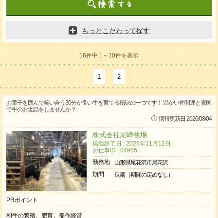
もっとこだわって探す
16件中 1～10件を表示
1
2
お菓子を囲んで笑い合う30分が良い牛を育てる秘訣の一つです！ 温かい仲間達と雪国
で牛のお世話をしませんか？
情報更新日 2026/08/04
株式会社尾崎牧場
掲載終了日 : 2026年11月12日
お仕事ID : 04955
勤務地
山形県尾花沢市尾花沢
期間
長期（期間の定めなし）
PRポイント
和牛の繁殖、肥育、稲作経営