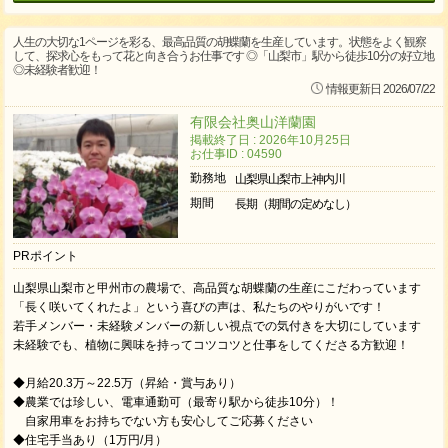
人生の大切な1ページを彩る、最高品質の胡蝶蘭を生産しています。状態をよく観察
して、探求心をもって花と向き合うお仕事です ◎「山梨市」駅から徒歩10分の好立地
◎未経験者歓迎！
情報更新日 2026/07/22
有限会社奥山洋蘭園
掲載終了日 : 2026年10月25日
お仕事ID : 04590
勤務地
山梨県山梨市上神内川
期間
長期（期間の定めなし）
PRポイント
山梨県山梨市と甲州市の農場で、高品質な胡蝶蘭の生産にこだわっています
「長く咲いてくれたよ」という喜びの声は、私たちのやりがいです！
若手メンバー・未経験メンバーの新しい視点での気付きを大切にしています
未経験でも、植物に興味を持ってコツコツと仕事をしてくださる方歓迎！
◆月給20.3万～22.5万（昇給・賞与あり）
◆農業では珍しい、電車通勤可（最寄り駅から徒歩10分）！
自家用車をお持ちでない方も安心してご応募ください
◆住宅手当あり（1万円/月）