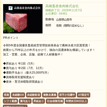
高橋畜産食肉株式会社
掲載終了日 : 2026年11月7日
お仕事ID : 04461
勤務地
山形県山形市
期間
長期（期間の定めなし）
PRポイント
令和5年度全国優良畜産経営管理技術発表会で農林水産大臣賞受賞！
創業から75年以上の年月をかけて、独自の流通体制を構築しています！
加⼯・営業、企画、店舗、総務で人材募集中！
◆昇給あり 年1回（5月）
◆賞与あり 年2回（7月、12月）
◆通勤手当あり（最大25,000円/月）
◆資格取得支援制度あり
◆産休・育児休暇取得実績あり
長期
未経験OK
未経験歓迎
複数名募集
若手が活躍中
AT限定可
シフト勤務
賞与あり
昇給あり
社会保険完備
年間休日80日以上