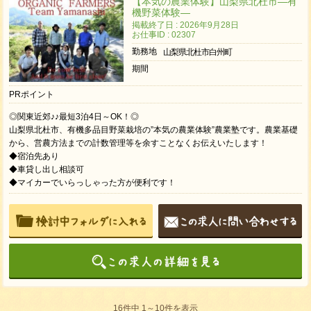
【本気の農業体験】山梨県北杜市―有
機野菜体験―
掲載終了日 : 2026年9月28日
お仕事ID : 02307
勤務地
山梨県北杜市白州町
期間
PRポイント
◎関東近郊♪♪最短3泊4日～OK！◎
山梨県北杜市、有機多品目野菜栽培の”本気の農業体験”農業塾です。農業基礎
から、営農方法までの計数管理等を余すことなくお伝えいたします！
◆宿泊先あり
◆車貸し出し相談可
◆マイカーでいらっしゃった方が便利です！
16件中 1～10件を表示