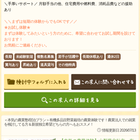
＼手厚いサポート／ 月額手当の他、住宅費用や燃料費、消耗品費などの援助
あり
＼＼まずは短期の体験からでもOKです／／
★お試し体験★
まずは体験してみたいという方のために、希望に合わせてお試し期間を設けて
おります！
お気軽にご連絡ください。
長期
未経験歓迎
複数名募集
若手が活躍中
長期休暇あり
週休2日
賞与あり
昇給あり
道具貸与
その他特典
＜本気の農業塾/宿泊プラン＞有機多品目野菜栽培の農業体験です！農業法人での就業
を検討してる方＆新規独立希望どちらの方へもおススメ！
情報更新日 2026/07/13