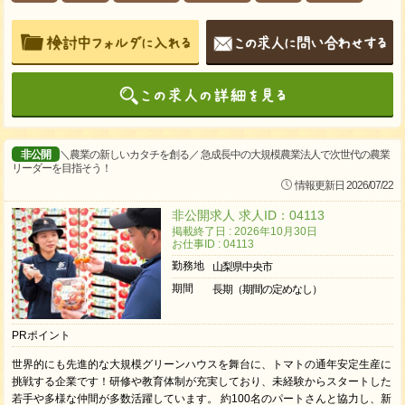
非公開
＼農業の新しいカタチを創る／ 急成長中の大規模農業法人で次世代の農業
リーダーを目指そう！
情報更新日 2026/07/22
非公開求人 求人ID：04113
掲載終了日 : 2026年10月30日
お仕事ID : 04113
勤務地
山梨県中央市
期間
長期（期間の定めなし）
PRポイント
世界的にも先進的な大規模グリーンハウスを舞台に、トマトの通年安定生産に
挑戦する企業です！研修や教育体制が充実しており、未経験からスタートした
若手や多様な仲間が多数活躍しています。 約100名のパートさんと協力し、新