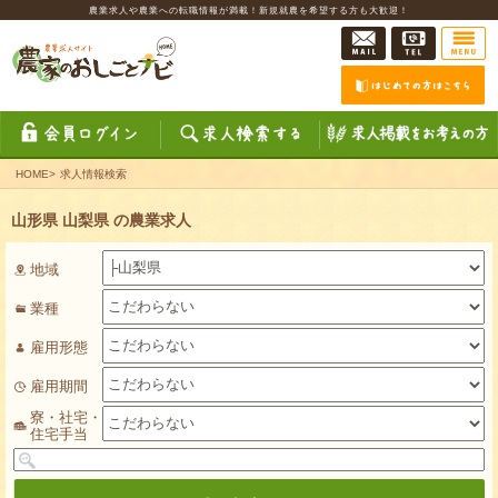
農業求人や農業への転職情報が満載！新規就農を希望する方も大歓迎！
HOME
>
求人情報検索
山形県 山梨県 の農業求人
地域
業種
雇用形態
雇用期間
寮・社宅・
住宅手当