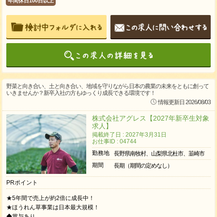
年間休日100日以上
野菜と向き合い、土と向き合い、地域を守りながら日本の農業の未来をともに創って
いきませんか？新卒入社の方もゆっくり成長できる環境です！
情報更新日 2026/08/03
株式会社アグレス【2027年新卒生対象
求人】
掲載終了日 : 2027年3月31日
お仕事ID : 04744
勤務地
長野県南牧村、山梨県北杜市、韮崎市
期間
長期（期間の定めなし）
PRポイント
★5年間で売上が約2倍に成長中！
★ほうれん草事業は日本最大規模！
◆賞与あり