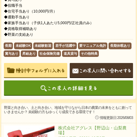
◆役職手当
◆住宅手当あり（10,000円/月）
◆通勤手当あり
◆家族手当あり（子供1人あたり5,000円/正社員のみ）
◆資格取得補助あり
◆野菜の支給あり
長期
未経験OK
未経験歓迎
若手が活躍中
要マニュアル免許
長期休暇あり
賞与あり
昇給あり
社会保険完備
道具貸与
その他特典
野菜と向き合い、土と向き合い、地域を守りながら日本の農業の未来をともに創って
いきませんか？ 未経験の方もゆっくり成長できる環境です！
情報更新日 2026/08/03
株式会社アグレス【野辺山・山梨農
場】