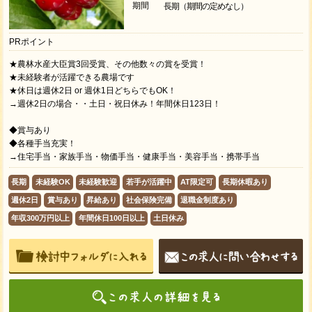
期間
長期（期間の定めなし）
PRポイント
★農林水産大臣賞3回受賞、その他数々の賞を受賞！
★未経験者が活躍できる農場です
★休日は週休2日 or 週休1日どちらでもOK！
→週休2日の場合・・土日・祝日休み！年間休日123日！
◆賞与あり
◆各種手当充実！
→住宅手当・家族手当・物価手当・健康手当・美容手当・携帯手当
長期
未経験OK
未経験歓迎
若手が活躍中
AT限定可
長期休暇あり
週休2日
賞与あり
昇給あり
社会保険完備
退職金制度あり
年収300万円以上
年間休日100日以上
土日休み