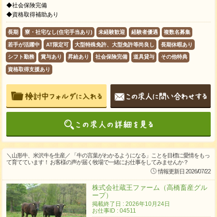
◆社会保険完備
◆資格取得補助あり
長期
寮・社宅なし(住宅手当あり)
未経験歓迎
経験者優遇
複数名募集
若手が活躍中
AT限定可
大型特殊免許、大型免許等尚良し
長期休暇あり
シフト勤務
賞与あり
昇給あり
社会保険完備
道具貸与
その他特典
資格取得支援あり
＼山形牛、米沢牛を生産／ 「牛の言葉がわかるようになる」ことを目標に愛情をもっ
て育てています！ お客様の声が届く牧場で一緒にお仕事をしてみませんか？
情報更新日 2026/07/22
株式会社蔵王ファーム（高橋畜産グル
ープ）
掲載終了日 : 2026年10月24日
お仕事ID : 04511