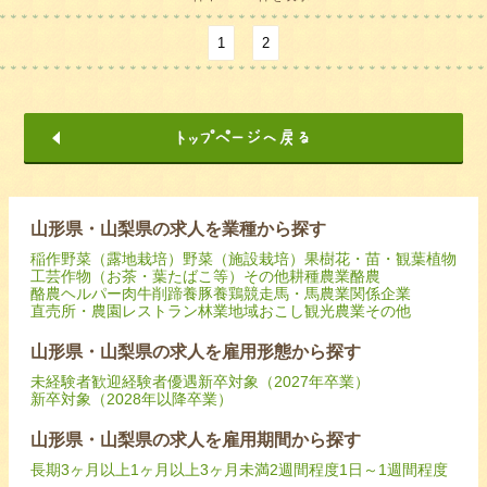
1
2
山形県・山梨県の求人を業種から探す
稲作
野菜（露地栽培）
野菜（施設栽培）
果樹
花・苗・観葉植物
工芸作物（お茶・葉たばこ等）
その他耕種農業
酪農
酪農ヘルパー
肉牛
削蹄
養豚
養鶏
競走馬・馬
農業関係企業
直売所・農園レストラン
林業
地域おこし
観光農業
その他
山形県・山梨県の求人を雇用形態から探す
未経験者歓迎
経験者優遇
新卒対象（2027年卒業）
新卒対象（2028年以降卒業）
山形県・山梨県の求人を雇用期間から探す
長期
3ヶ月以上
1ヶ月以上3ヶ月未満
2週間程度
1日～1週間程度