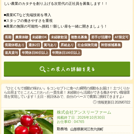
しい農業のカタチを創り上げる次世代の正社員を募集します！！
■農業ICTなど先端技術を導入
■スタッフの働きやすさを重視
■農業の無限の可能性へ挑戦！!新しい扉を一緒に開きましょう！
長期
農業体験
未経験OK
未経験歓迎
複数名募集
若手が活躍中
AT限定可
長期休暇あり
週休2日
賞与あり
昇給あり
社会保険完備
幹部候補募集
道具貸与
年間休日80日以上
年間休日100日以上
『ひとくちで感動の味わい』をコンセプトに食べた瞬間の感動をお届け！ 土づくりか
ら出荷までとことんこだわった一貫生産！ 未経験から活躍ができる働きやすい職場環
境を実現しています！土日・祝日休みで、自分のペースで農業に挑戦できますよ♪
情報更新日 2026/07/22
株式会社アンスリーファーム
掲載終了日 : 2026年10月30日
お仕事ID : 04765
勤務地
山形県寒河江市六供町