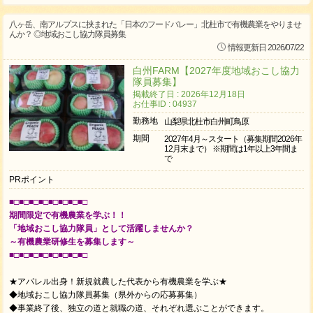
八ヶ岳、南アルプスに挟まれた「日本のフードバレー」北杜市で有機農業をやりませ
んか？ ◎地域おこし協力隊員募集
情報更新日 2026/07/22
白州FARM【2027年度地域おこし協力
隊員募集】
掲載終了日 : 2026年12月18日
お仕事ID : 04937
勤務地
山梨県北杜市白州町鳥原
期間
2027年4月～スタート（募集期間2026年
12月末まで） ※期間は1年以上3年間ま
で
PRポイント
■□■□■□■□■□■□■□■□
期間限定で有機農業を学ぶ！！
「地域おこし協力隊員」として活躍しませんか？
～有機農業研修生を募集します～
■□■□■□■□■□■□■□■□
★アパレル出身！新規就農した代表から有機農業を学ぶ★
◆地域おこし協力隊員募集（県外からの応募募集）
◆事業終了後、独立の道と就職の道、それぞれ選ぶことができます。