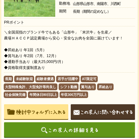
勤務地
山形県山形市、南陽市、川西町
期間
長期（期間の定めなし）
PRポイント
＼全国屈指のブランド牛でもある「山形牛」「米沢牛」を生産／
農場ＨＡＣＣＰ認定農場から安心・安全なお肉を全国に届けています！
◆昇給あり 年1回（5月）
◆賞与あり 年2回（7月、12月）
◆通勤手当あり（最大25,000円/月）
◆資格取得支援制度あり
長期
未経験歓迎
経験者優遇
若手が活躍中
AT限定可
大型特殊免許、大型免許等尚良し
シフト勤務
賞与あり
昇給あり
社会保険完備
年間休日80日以上
年収300万円以上