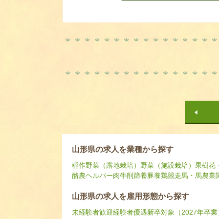
山形県の求人を業種から探す
稲作
野菜（露地栽培）
野菜（施設栽培）
果樹
花
酪農ヘルパー
肉牛
削蹄
養豚
養鶏
競走馬・馬
農業
山形県の求人を雇用形態から探す
未経験者歓迎
経験者優遇
新卒対象（2027年卒業