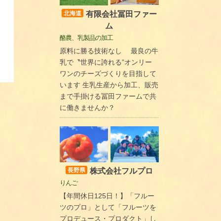
有限会社冨田ファー
北海道
ム
酪農、乳製品の加工
原料に勝る技術なし 最良の牛
乳で〝世界に誇れる”オンリー
ワンのチーズづくりを目指して
います 生乳生産から加工、販売
まで手掛ける冨田ファームで共
に働きませんか？
株式会社フルプロ
長野県
りんご
【年間休日125日！】「フルー
ツのプロ」として「フルーツを
プロデュース・プロダクト」し