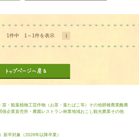
1件中 1～1件を表示
1
・苗・観葉植物
工芸作物（お茶・葉たばこ等）
その他耕種農業
酪農
関係企業
直売所・農園レストラン
林業
地域おこし
観光農業
その他
）
新卒対象（2028年以降卒業）