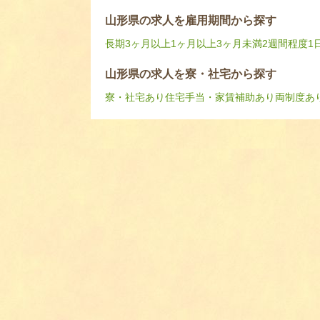
山形県の求人を雇用期間から探す
長期
3ヶ月以上
1ヶ月以上3ヶ月未満
2週間程度
1
山形県の求人を寮・社宅から探す
寮・社宅あり
住宅手当・家賃補助あり
両制度あ