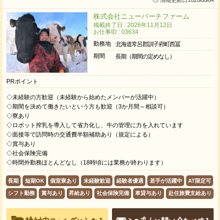
情報更新日 2026/08/04
株式会社ニューバーチファーム
掲載終了日 : 2026年11月12日
お仕事ID : 03634
勤務地
北海道常呂郡訓子府町西冨
期間
長期（期間の定めなし）
PRポイント
◇未経験の方歓迎（未経験から始めたメンバーが活躍中）
◇期間を決めて働きたいという方も歓迎（3か月間～相談可）
◇寮あり
◇ロボット搾乳を導入して省力化し、牛の管理に力を入れています
◇面接等で訪問時の交通費半額補助あり（規定による）
◇賞与あり
◇社会保険完備
◇時間外勤務ほとんどなし（18時頃には業務が終わります）
長期
短期OK
個室寮あり
未経験歓迎
経験者優遇
若手が活躍中
AT限定可
シフト勤務
賞与あり
昇給あり
社会保険完備
車貸与あり
赴任旅費支給あり