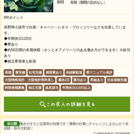
期間
長期（期間の定めなし）
PRポイント
長野県小諸市で白菜・キャベツ・レタス・ブロッコリーなどを生産していま
す。
◆年間休日120日
◆寮あり
◆約50日間の冬期休暇（オンとオフメリハリのある働き方ができます）※給与
あり
◆独立希望者も歓迎
長期
寮完備
社宅完備
個室寮あり
未経験歓迎
要マニュアル免許
大型特殊免許、大型免許等尚良し
週休2日
賞与あり
昇給あり
社会保険完備
幹部候補募集
独立支援
道具貸与
年間休日110日以上
非公開
働きやすさと定着率が自慢です！養豚の仕事にチャレンジしませんか？未
経験・新卒大歓迎！