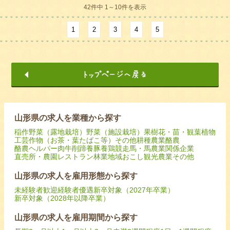
42件中 1～10件を表示
1
2
3
4
5
山形県の求人を業種から探す
稲作
野菜（露地栽培）
野菜（施設栽培）
果樹
花・苗・観葉植物
工芸作物（お茶・葉たばこ等）
その他耕種農業
酪農
酪農ヘルパー
肉牛
削蹄
養豚
養鶏
競走馬・馬
農業関係企業
直売所・農園レストラン
林業
地域おこし
観光農業
その他
山形県の求人を雇用形態から探す
未経験者歓迎
経験者優遇
新卒対象（2027年卒業）
新卒対象（2028年以降卒業）
山形県の求人を雇用期間から探す