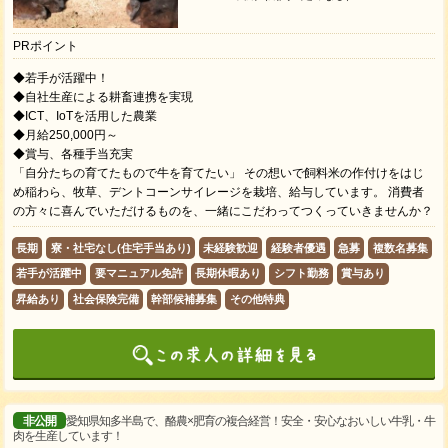
PRポイント
◆若手が活躍中！
◆自社生産による耕畜連携を実現
◆ICT、IoTを活用した農業
◆月給250,000円～
◆賞与、各種手当充実
「自分たちの育てたもので牛を育てたい」 その想いで飼料米の作付けをはじ
め稲わら、牧草、デントコーンサイレージを栽培、給与しています。 消費者
の方々に喜んでいただけるものを、一緒にこだわってつくっていきませんか？
長期
寮・社宅なし(住宅手当あり)
未経験歓迎
経験者優遇
急募
複数名募集
若手が活躍中
要マニュアル免許
長期休暇あり
シフト勤務
賞与あり
昇給あり
社会保険完備
幹部候補募集
その他特典
非公開
愛知県知多半島で、酪農×肥育の複合経営！安全・安心なおいしい牛乳・牛
肉を生産しています！