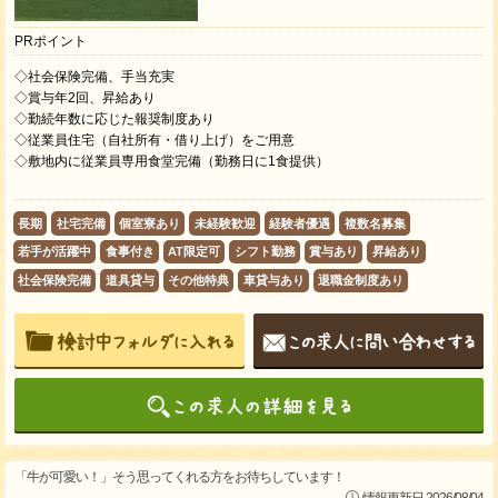
PRポイント
◇社会保険完備、手当充実
◇賞与年2回、昇給あり
◇勤続年数に応じた報奨制度あり
◇従業員住宅（自社所有・借り上げ）をご用意
◇敷地内に従業員専用食堂完備（勤務日に1食提供）
長期
社宅完備
個室寮あり
未経験歓迎
経験者優遇
複数名募集
若手が活躍中
食事付き
AT限定可
シフト勤務
賞与あり
昇給あり
社会保険完備
道具貸与
その他特典
車貸与あり
退職金制度あり
「牛が可愛い！」そう思ってくれる方をお待ちしています！