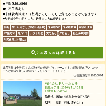
■年間休日109日
■住宅手当あり
■未経験者歓迎！（基礎からじっくりと覚えることができます）
■獣医師免許お持ちの方、経験者の方は優遇します
長期
寮・社宅なし(住宅手当あり)
未経験OK
未経験歓迎
経験者優遇
AT限定可
週休2日
シフト勤務
賞与あり
昇給あり
社会保険完備
年間休日100日以上
出荷乳量は全国4位！北海道有数の酪農ギガファームです。最新設備を導入したクリ
ーンな職場で新しい酪農ライフをスタートしましょう！
情報更新日 2026/08/04
有限会社ドリームヒル
掲載終了日 : 2026年11月12日
お仕事ID : 00403
勤務地
北海道河東郡上士幌町字居辺
期間
長期（期間の定めなし）