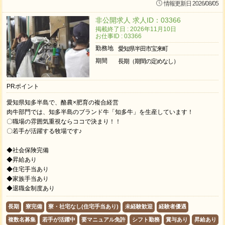
情報更新日 2026/08/05
非公開求人 求人ID：03366
掲載終了日 : 2026年11月10日
お仕事ID : 03366
勤務地
愛知県半田市宝来町
期間
長期（期間の定めなし）
PRポイント
愛知県知多半島で、酪農×肥育の複合経営
肉牛部門では、知多半島のブランド牛「知多牛」を生産しています！
〇職場の雰囲気重視ならココで決まり！！
〇若手が活躍する牧場です♪
◆社会保険完備
◆昇給あり
◆住宅手当あり
◆家族手当あり
◆退職金制度あり
長期
寮完備
寮・社宅なし(住宅手当あり)
未経験歓迎
経験者優遇
複数名募集
若手が活躍中
要マニュアル免許
シフト勤務
賞与あり
昇給あり