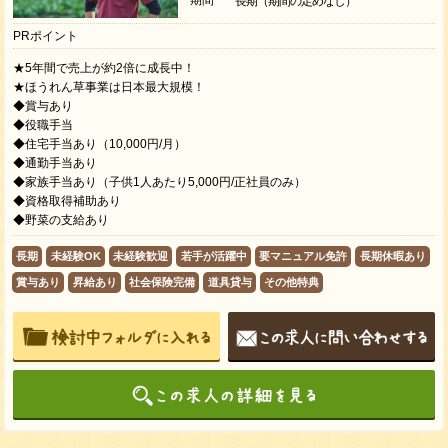
長期（期間の定めなし）
PRポイント
★5年間で売上が約2倍に成長中！
★ほうれん草事業は日本最大規模！
◆賞与あり
◆役職手当
◆住宅手当あり（10,000円/月）
◆通勤手当あり
◆家族手当あり（子供1人あたり5,000円/正社員のみ）
◆資格取得補助あり
◆野菜の支給あり
長期
未経験OK
未経験歓迎
若手が活躍中
要マニュアル免許
長期休暇あり
賞与あり
昇給あり
社会保険完備
道具貸与
その他特典