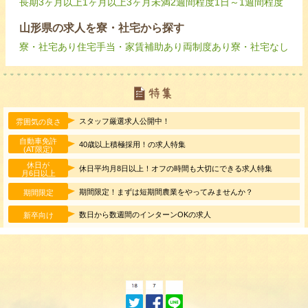
長期
3ヶ月以上
1ヶ月以上3ヶ月未満
2週間程度
1日～1週間程度
山形県の求人を寮・社宅から探す
寮・社宅あり
住宅手当・家賃補助あり
両制度あり
寮・社宅なし
スタッフ厳選求人公開中！
雰囲気の良さ
自動車免許
40歳以上積極採用！の求人特集
(AT限定)
休日が
休日平均月8日以上！オフの時間も大切にできる求人特集
月6日以上
期間限定！まずは短期間農業をやってみませんか？
期間限定
数日から数週間のインターンOKの求人
新卒向け