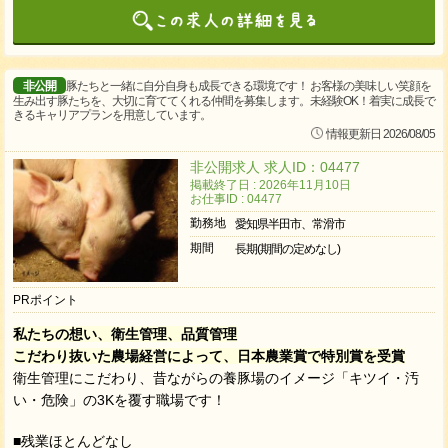
非公開
豚たちと一緒に自分自身も成長できる環境です！ お客様の美味しい笑顔を
生み出す豚たちを、大切に育ててくれる仲間を募集します。未経験OK！着実に成長で
きるキャリアプランを用意しています。
情報更新日 2026/08/05
非公開求人 求人ID：04477
掲載終了日 : 2026年11月10日
お仕事ID : 04477
勤務地
愛知県半田市、常滑市
期間
長期(期間の定めなし)
PRポイント
私たちの想い、衛生管理、品質管理
こだわり抜いた農場経営によって、日本農業賞で特別賞を受賞
衛生管理にこだわり、昔ながらの養豚場のイメージ「キツイ・汚
い・危険」の3Kを覆す職場です！
■残業ほとんどなし