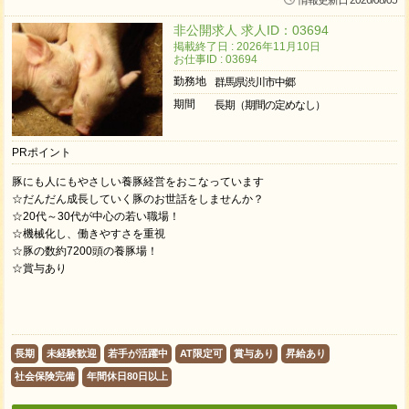
情報更新日 2026/08/05
非公開求人 求人ID：03694
掲載終了日 : 2026年11月10日
お仕事ID : 03694
勤務地
群馬県渋川市中郷
期間
長期（期間の定めなし）
PRポイント
豚にも人にもやさしい養豚経営をおこなっています
☆だんだん成長していく豚のお世話をしませんか？
☆20代～30代が中心の若い職場！
☆機械化し、働きやすさを重視
☆豚の数約7200頭の養豚場！
☆賞与あり
長期
未経験歓迎
若手が活躍中
AT限定可
賞与あり
昇給あり
社会保険完備
年間休日80日以上