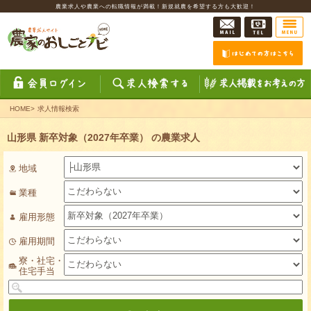
農業求人や農業への転職情報が満載！新規就農を希望する方も大歓迎！
HOME
>
求人情報検索
山形県 新卒対象（2027年卒業） の農業求人
地域
業種
雇用形態
雇用期間
寮・社宅・
住宅手当