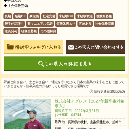
◆手当充実
◆社会保険完備
長期
短期OK
寮完備
社宅完備
未経験OK
未経験歓迎
複数名募集
若手が活躍中
要マニュアル免許
長期休暇あり
昇給あり
社会保険完備
道具貸与
研修生募集
その他特典
野菜と向き合い、土と向き合い、地域を守りながら日本の農業の未来をともに創って
いきませんか？新卒入社の方もゆっくり成長できる環境です！
情報更新日 2026/08/03
株式会社アグレス【2027年新卒生対象
求人】
掲載終了日 : 2027年3月31日
お仕事ID : 04744
勤務地
長野県南牧村、山梨県北杜市、韮崎市
期間