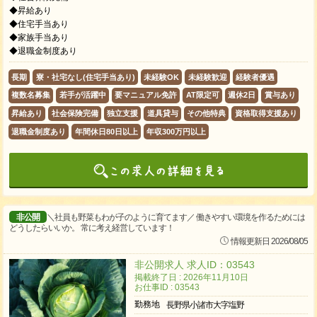
◆昇給あり
◆住宅手当あり
◆家族手当あり
◆退職金制度あり
長期
寮・社宅なし(住宅手当あり)
未経験OK
未経験歓迎
経験者優遇
複数名募集
若手が活躍中
要マニュアル免許
AT限定可
週休2日
賞与あり
昇給あり
社会保険完備
独立支援
道具貸与
その他特典
資格取得支援あり
退職金制度あり
年間休日80日以上
年収300万円以上
非公開
＼社員も野菜もわが子のように育てます／ 働きやすい環境を作るためには
どうしたらいいか。 常に考え経営しています！
情報更新日 2026/08/05
非公開求人 求人ID：03543
掲載終了日 : 2026年11月10日
お仕事ID : 03543
勤務地
長野県小諸市大字塩野