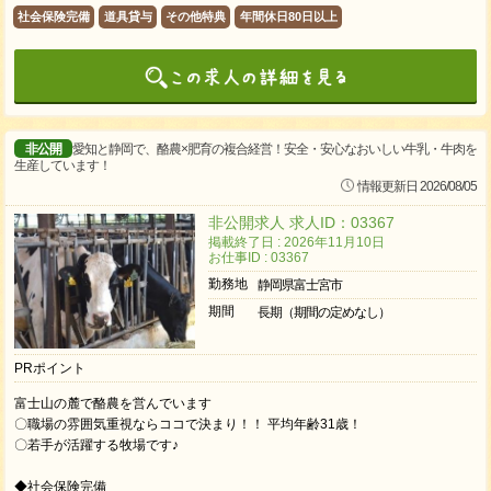
社会保険完備
道具貸与
その他特典
年間休日80日以上
非公開
愛知と静岡で、酪農×肥育の複合経営！安全・安心なおいしい牛乳・牛肉を
生産しています！
情報更新日 2026/08/05
非公開求人 求人ID：03367
掲載終了日 : 2026年11月10日
お仕事ID : 03367
勤務地
静岡県富士宮市
期間
長期（期間の定めなし）
PRポイント
富士山の麓で酪農を営んでいます
〇職場の雰囲気重視ならココで決まり！！ 平均年齢31歳！
〇若手が活躍する牧場です♪
◆社会保険完備