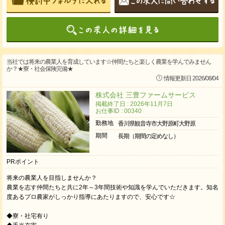
当社では将来の農業人を育成しています☆仲間たちと楽しく農業を学んでみません
か？★寮・社会保険完備★
情報更新日 2026/08/04
株式会社 三豊ファームサービス
掲載終了日 : 2026年11月7日
お仕事ID : 00340
勤務地
香川県観音寺市大野原町大野原
期間
長期（期間の定めなし）
PRポイント
将来の農業人を目指しませんか？
農業を志す仲間たちと共に2年～3年間技術や知識を学んでいただきます。知名
度あるプロ農家がしっかり指導にあたりますので、安心です☆
◆寮・社宅有り