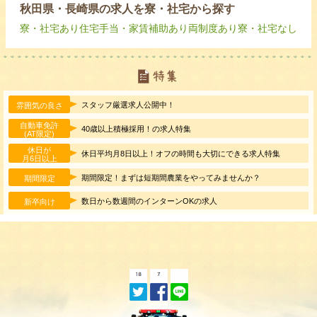
秋田県・長崎県の求人を寮・社宅から探す
寮・社宅あり
住宅手当・家賃補助あり
両制度あり
寮・社宅なし
スタッフ厳選求人公開中！
雰囲気の良さ
自動車免許
40歳以上積極採用！の求人特集
(AT限定)
休日が
休日平均月8日以上！オフの時間も大切にできる求人特集
月6日以上
期間限定！まずは短期間農業をやってみませんか？
期間限定
数日から数週間のインターンOKの求人
新卒向け