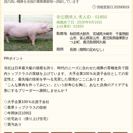
質の高い種豚を全国の養豚農家様へ供給しています
情報更新日 2026/06/19
非公開求人 求人ID：01850
掲載終了日 : 2026年9月16日
お仕事ID : 01850
勤務地
秋田県大館市、宮城県大崎市、千葉県館
山市、富山県富山市、鹿児島県薩摩郡さ
つま町、鹿児島県阿久根
期間
長期（期間の定めなし）
PRポイント
当社は日本最大級の規模を誇り、時代のニーズに合わせた雄豚の育種改良で国
内トップクラスの実績を上げています。 大手企業100％出資子会社としての安
定性と、最先端の技術を学べる充実した環境がここにあります。
「こんな豚肉を作ってみたい」という好奇心を胸に、あなた自身のアイデアを
形にするブリーダーへ挑戦しませんか？
◇大手企業100％出資子会社
◇業界トップクラスの技術
◇年間休日109日
◇社宅あり（借り上げ住宅）
◇賞与あり