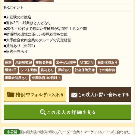
PRポイント
■未経験の方歓迎
■週休2日・残業ほとんどなし
■20代～70代まで幅広い年齢層が活躍中！男女不問
■循環型の環境に優しい養豚経営を実践
■大手総合食肉企業のグループで安定経営
■賞与あり（年2回）
■家族手当あり
長期
未経験歓迎
複数名募集
若手が活躍中
AT限定可
長期休暇あり
週休2日
シフト勤務
賞与あり
昇給あり
社会保険完備
その他特典
退職金制度あり
年間休日100日以上
非公開
国内最大級の規模の豚のブリーダー企業！ マーケットのニーズに合わせた