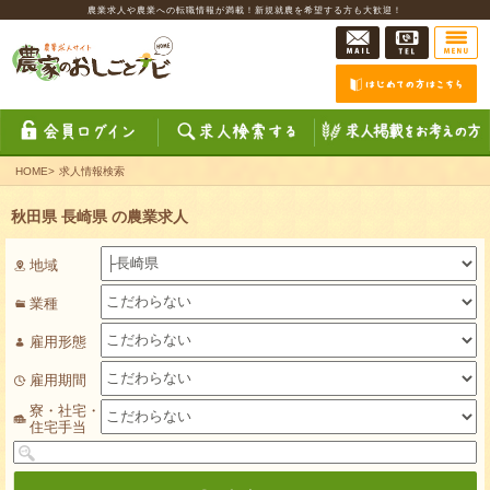
農業求人や農業への転職情報が満載！新規就農を希望する方も大歓迎！
HOME
>
求人情報検索
秋田県 長崎県 の農業求人
地域
業種
雇用形態
雇用期間
寮・社宅・
住宅手当