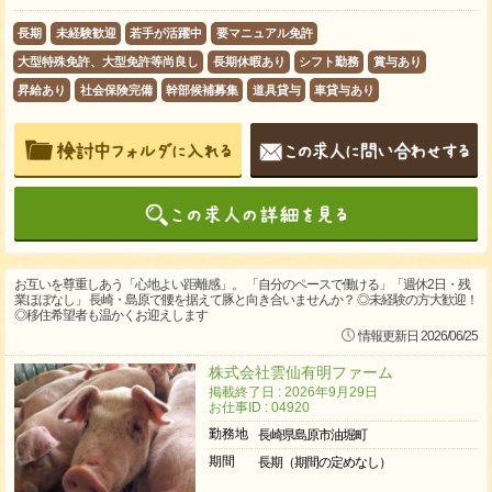
長期
未経験歓迎
若手が活躍中
要マニュアル免許
大型特殊免許、大型免許等尚良し
長期休暇あり
シフト勤務
賞与あり
昇給あり
社会保険完備
幹部候補募集
道具貸与
車貸与あり
お互いを尊重しあう「心地よい距離感」。 「自分のペースで働ける」「週休2日・残
業ほぼなし」 長崎・島原で腰を据えて豚と向き合いませんか？ ◎未経験の方大歓迎！
◎移住希望者も温かくお迎えします
情報更新日 2026/06/25
株式会社雲仙有明ファーム
掲載終了日 : 2026年9月29日
お仕事ID : 04920
勤務地
長崎県島原市油堀町
期間
長期（期間の定めなし）