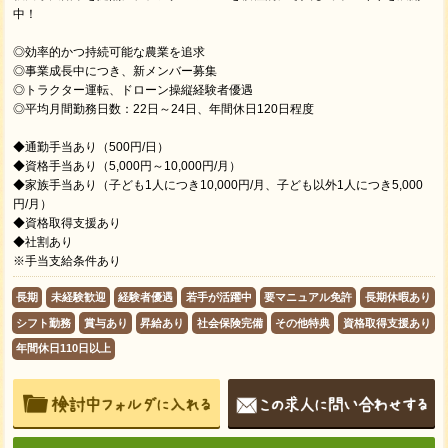
中！
◎効率的かつ持続可能な農業を追求
◎事業成長中につき、新メンバー募集
◎トラクター運転、ドローン操縦経験者優遇
◎平均月間勤務日数：22日～24日、年間休日120日程度
◆通勤手当あり（500円/日）
◆資格手当あり（5,000円～10,000円/月）
◆家族⼿当あり（子ども1人につき10,000円/月、子ども以外1人につき5,000
円/月）
◆資格取得⽀援あり
◆社割あり
※手当支給条件あり
長期
未経験歓迎
経験者優遇
若手が活躍中
要マニュアル免許
長期休暇あり
シフト勤務
賞与あり
昇給あり
社会保険完備
その他特典
資格取得支援あり
年間休日110日以上