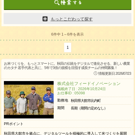
もっとこだわって探す
6件中 1～6件を表示
1
お米づくりを、もっとスマートに。秋田の伝統をデジタルで進化させる、新しい農業
のカタチ 若手代表と共に、5年で3倍の規模を目指す成長チームの仲間募集！
情報更新日 2026/07/23
株式会社フィードイノベーション
掲載終了日 : 2026年10月24日
お仕事ID : 05098
勤務地
秋田県大館市比内町
期間
長期（期間の定めなし）
PRポイント
秋田県大館市を拠点に、デジタルツールを積極的に導入して米づくりを展開