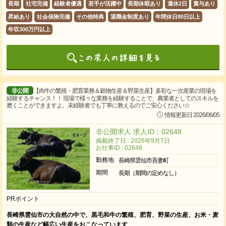
長期
社宅完備
経験者優遇
若手が活躍中
長期休暇あり
週休2日
賞与あり
昇給あり
社会保険完備
その他特典
退職金制度あり
年間休日80日以上
年収300万円以上
非公開
【肉牛の繁殖・肥育業務＆穀物生産＆野菜生産】多彩な一次産業の現場を
経験するチャンス！！ 現場で様々な業務を経験することで、農業者としてのスキルを
磨くことができますよ。未経験者でも丁寧に教えるのでご安心ください☆
情報更新日 2026/06/05
非公開求人 求人ID：02648
掲載終了日 : 2026年9月7日
お仕事ID : 02648
勤務地
長崎県雲仙市吾妻町
期間
長期（期間の定めなし）
PRポイント
長崎県雲仙市の大自然の中で、黒毛和牛の繁殖、肥育、野菜の生産、お米・麦
類の生産など幅広い生産をおこなっています