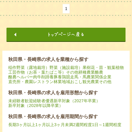
1
秋田県・長崎県の求人を業種から探す
稲作
野菜（露地栽培）
野菜（施設栽培）
果樹
花・苗・観葉植物
工芸作物（お茶・葉たばこ等）
その他耕種農業
酪農
酪農ヘルパー
肉牛
削蹄
養豚
養鶏
競走馬・馬
農業関係企業
直売所・農園レストラン
林業
地域おこし
観光農業
その他
秋田県・長崎県の求人を雇用形態から探す
未経験者歓迎
経験者優遇
新卒対象（2027年卒業）
新卒対象（2028年以降卒業）
秋田県・長崎県の求人を雇用期間から探す
長期
3ヶ月以上
1ヶ月以上3ヶ月未満
2週間程度
1日～1週間程度