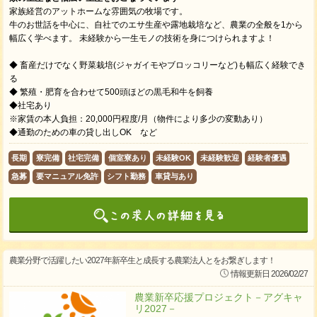
家族経営のアットホームな雰囲気の牧場です。
牛のお世話を中心に、自社でのエサ生産や露地栽培など、農業の全般を1から
幅広く学べます。 未経験から一生モノの技術を身につけられますよ！
◆ 畜産だけでなく野菜栽培(ジャガイモやブロッコリーなど)も幅広く経験でき
る
◆ 繁殖・肥育を合わせて500頭ほどの黒毛和牛を飼養
◆社宅あり
※家賃の本人負担：20,000円程度/月（物件により多少の変動あり）
◆通勤のための車の貸し出しOK など
長期
寮完備
社宅完備
個室寮あり
未経験OK
未経験歓迎
経験者優遇
急募
要マニュアル免許
シフト勤務
車貸与あり
農業分野で活躍したい2027年新卒生と成長する農業法人とをお繋ぎします！
情報更新日 2026/02/27
農業新卒応援プロジェクト－アグキャ
リ2027－