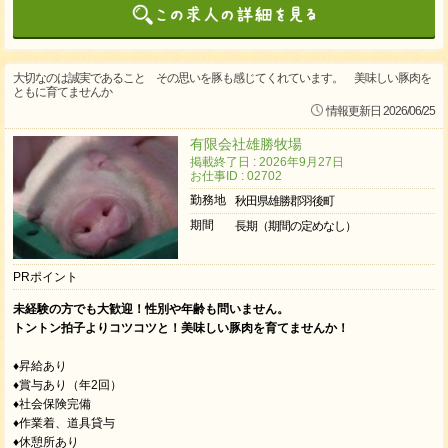
大切なのは誠実であること その思いを豚も感じてくれています。 美味しい豚肉を
ともに育てませんか
情報更新日 2026/06/25
有限会社雄勝牧場
掲載終了日 : 2026年9月27日
お仕事ID : 02702
勤務地
秋田県雄勝郡羽後町
期間
長期（期間の定めなし）
PRポイント
未経験の方でも大歓迎！性別や年齢も問いません。
トントン拍子よりコツコツと！美味しい豚肉を育てませんか！
♦昇給あり
♦賞与あり（年2回）
♦社会保険完備
♦作業着、道具貸与
♦休憩所あり