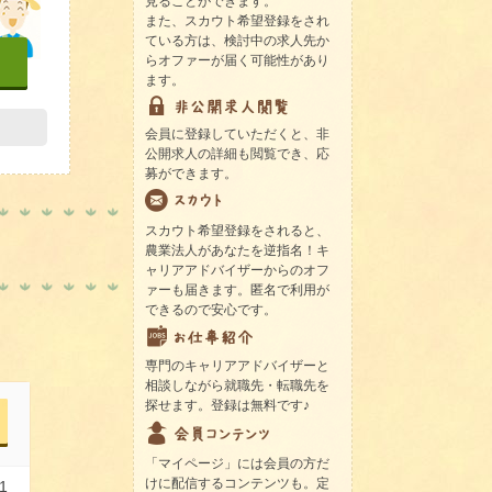
見ることができます。
また、スカウト希望登録をされ
ている方は、検討中の求人先か
らオファーが届く可能性があり
ます。
会員に登録していただくと、非
公開求人の詳細も閲覧でき、応
募ができます。
スカウト希望登録をされると、
農業法人があなたを逆指名！キ
ャリアアドバイザーからのオフ
ァーも届きます。匿名で利用が
できるので安心です。
専門のキャリアアドバイザーと
相談しながら就職先・転職先を
探せます。登録は無料です♪
「マイページ」には会員の方だ
けに配信するコンテンツも。定
1