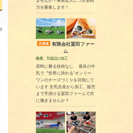
ませんか？事業拡大につき新戦
力を募集します！
3
有限会社冨田ファー
北海道
ム
酪農、乳製品の加工
原料に勝る技術なし 最良の牛
乳で〝世界に誇れる”オンリー
ワンのチーズづくりを目指して
います 生乳生産から加工、販売
まで手掛ける冨田ファームで共
に働きませんか？