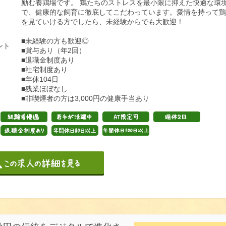
励む養鶏場です。 鶏たちのストレスを最小限に抑えた快適な環
で、健康的な飼育に徹底してこだわっています。愛情を持って鶏
を見ていける方でしたら、未経験からでも大歓迎！
■未経験の方も歓迎◎
ント
■賞与あり（年2回）
■退職金制度あり
■社宅制度あり
■年休104日
■残業ほぼなし
■非喫煙者の方は3,000円の健康手当あり