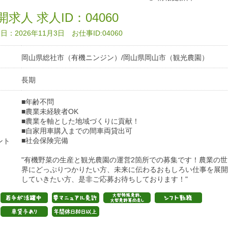
求人 求人ID：04060
：2026年11月3日 お仕事ID:04060
岡山県総社市（有機ニンジン）/岡山県岡山市（観光農園）
長期
■年齢不問
■農業未経験者OK
■農業を軸とした地域づくりに貢献！
■自家用車購入までの間車両貸出可
■社会保険完備
ント
"有機野菜の生産と観光農園の運営2箇所での募集です！農業の世
界にどっぷりつかりたい方、未来に伝わるおもしろい仕事を展開
していきたい方、是非ご応募お待ちしております！"