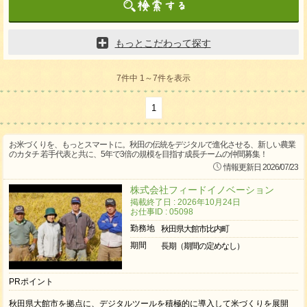
もっとこだわって探す
7件中 1～7件を表示
1
お米づくりを、もっとスマートに。秋田の伝統をデジタルで進化させる、新しい農業
のカタチ 若手代表と共に、5年で3倍の規模を目指す成長チームの仲間募集！
情報更新日 2026/07/23
株式会社フィードイノベーション
掲載終了日 : 2026年10月24日
お仕事ID : 05098
勤務地
秋田県大館市比内町
期間
長期（期間の定めなし）
PRポイント
秋田県大館市を拠点に、デジタルツールを積極的に導入して米づくりを展開