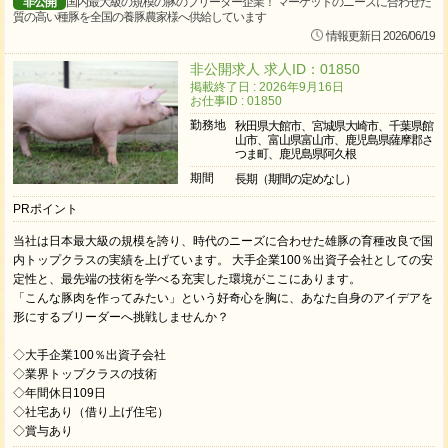
非公開
国内最大級の規模の豚のブリーダー企業！ マーケットのニーズに合わせた
質の高い種豚を全国の養豚農家様へ供給しています
情報更新日 2026/06/19
非公開求人 求人ID：01850
掲載終了日 : 2026年9月16日
お仕事ID : 01850
勤務地
秋田県大館市、宮城県大崎市、千葉県館
山市、富山県富山市、鹿児島県薩摩郡さ
つま町、鹿児島県阿久根
期間
長期（期間の定めなし）
PRポイント
当社は日本最大級の規模を誇り、時代のニーズに合わせた雄豚の育種改良で国
内トップクラスの実績を上げています。 大手企業100％出資子会社としての安
定性と、最先端の技術を学べる充実した環境がここにあります。
「こんな豚肉を作ってみたい」という好奇心を胸に、あなた自身のアイデアを
形にするブリーダーへ挑戦しませんか？
◇大手企業100％出資子会社
◇業界トップクラスの技術
◇年間休日109日
◇社宅あり（借り上げ住宅）
◇賞与あり