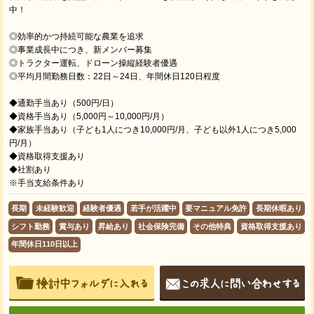
中！
◎効率的かつ持続可能な農業を追求
◎事業成長中につき、新メンバー募集
◎トラクター運転、ドローン操縦経験者優遇
◎平均月間勤務日数：22日～24日、年間休日120日程度
◆通勤手当あり（500円/日）
◆資格手当あり（5,000円～10,000円/月）
◆家族⼿当あり（子ども1人につき10,000円/月、子ども以外1人につき5,000
円/月）
◆資格取得⽀援あり
◆社割あり
※手当支給条件あり
長期
未経験歓迎
経験者優遇
若手が活躍中
要マニュアル免許
長期休暇あり
シフト勤務
賞与あり
昇給あり
社会保険完備
その他特典
資格取得支援あり
年間休日110日以上