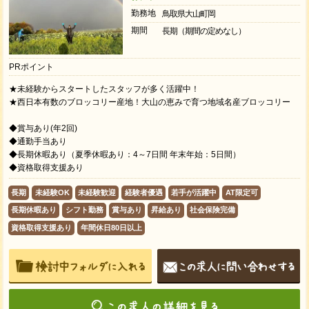
勤務地
鳥取県大山町岡
期間
長期（期間の定めなし）
PRポイント
★未経験からスタートしたスタッフが多く活躍中！
★西日本有数のブロッコリー産地！大山の恵みで育つ地域名産ブロッコリー
◆賞与あり(年2回)
◆通勤手当あり
◆長期休暇あり（夏季休暇あり：4～7日間 年末年始：5日間）
◆資格取得支援あり
長期
未経験OK
未経験歓迎
経験者優遇
若手が活躍中
AT限定可
長期休暇あり
シフト勤務
賞与あり
昇給あり
社会保険完備
資格取得支援あり
年間休日80日以上