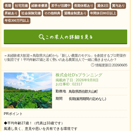
長期
社宅完備
経験者優遇
若手が活躍中
長期休暇あり
週休2日
賞与あり
昇給あり
社会保険完備
その他特典
退職金制度あり
年間休日80日以上
年収300万円以上
＝未経験者大歓迎＝鳥取県大山町から「新しい農業のモデル」を創造するプロ野菜作
り集団です！平均年齢27歳と若く勢いのある農業法人で一緒に働きませんか？
情報更新日 2026/06/05
株式会社D'sプランニング
掲載終了日 : 2026年9月8日
お仕事ID : 02317
勤務地
鳥取県西伯郡大山町
期間
長期(雇用期間の定めなし)
PRポイント
◆平均年齢27歳！（代表は33歳です）
風通し良く、意見や思いを共有できる環境です