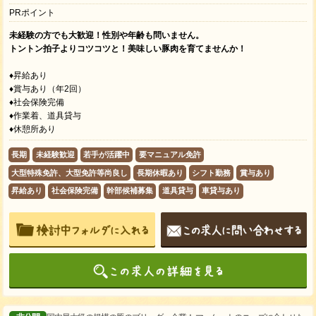
PRポイント
未経験の方でも大歓迎！性別や年齢も問いません。
トントン拍子よりコツコツと！美味しい豚肉を育てませんか！
♦昇給あり
♦賞与あり（年2回）
♦社会保険完備
♦作業着、道具貸与
♦休憩所あり
長期
未経験歓迎
若手が活躍中
要マニュアル免許
大型特殊免許、大型免許等尚良し
長期休暇あり
シフト勤務
賞与あり
昇給あり
社会保険完備
幹部候補募集
道具貸与
車貸与あり