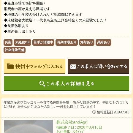
◆産直市場"D's市"を開催♪
消費者の顔が見える職場です
◆地域の小学校の受け入れなど地域貢献できます
◆未経験者大歓迎！←代表も立ち上げ当時全くの未経験でした！
◆長期休暇あり
◆車の貸し出しあり
長期
未経験OK
若手が活躍中
長期休暇あり
賞与あり
昇給あり
社会保険完備
地域名産のブロッコリーを育てる仲間を募集！ 豊かな自然の中で、特別なものづくり
に携わりませんか？ あなたの新しい一歩をお待ちしています！
情報更新日 2026/05/13
株式会社andAgri
掲載終了日 : 2026年8月16日
お仕事ID : 04777