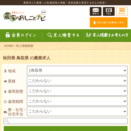
農業求人や農業への転職情報が満載！新規就農を希望する方も大歓迎！
HOME
>
求人情報検索
秋田県 鳥取県 の農業求人
地域
業種
雇用形態
雇用期間
寮・社宅・
住宅手当