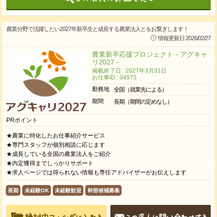
農業分野で活躍したい2027年新卒生と成長する農業法人とをお繋ぎします！
情報更新日 2026/02/27
農業新卒応援プロジェクト－アグキャ
リ2027－
掲載終了日 : 2027年3月31日
お仕事ID : 04975
勤務地
全国（就業先による）
期間
長期（期間の定めなし）
PRポイント
★農業に特化したお仕事紹介サービス
★専門スタッフが個別相談に応じます
★成長している全国の農業法人をご紹介
★内定獲得までしっかりサポート
★求人ページでは得られない情報も専任アドバイザーがお伝えします
長期
未経験OK
未経験歓迎
幹部候補募集