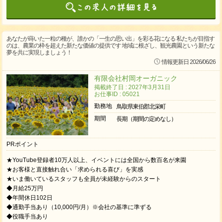
あなたが蒔いた一粒の種が、誰かの「一生の思い出」を彩る花になる 私たちが目指す
のは、農業の枠を超えた新たな価値の提供です 地域に根ざし、観光農園という新たな
夢を共に実現しましょう！
情報更新日 2026/06/26
有限会社村岡オーガニック
掲載終了日 : 2027年3月31日
お仕事ID : 05021
勤務地
鳥取県東伯郡北栄町
期間
長期（期間の定めなし）
PRポイント
★YouTube登録者10万人以上、イベントには全国から数百名が来園
★お客様と直接触れ合い「求められる喜び」を実感
★いま働いているスタッフも全員が未経験からのスタート
◆月給25万円
◆年間休日102日
◆通勤手当あり（10,000円/月）※会社の基準に準ずる
◆役職手当あり