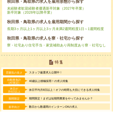
秋田県・鳥取県の求人を雇用形態から探す
未経験者歓迎
経験者優遇
新卒対象（2027年卒業）
新卒対象（2028年以降卒業）
秋田県・鳥取県の求人を雇用期間から探す
長期
3ヶ月以上
1ヶ月以上3ヶ月未満
2週間程度
1日～1週間程度
秋田県・鳥取県の求人を寮・社宅から探す
寮・社宅あり
住宅手当・家賃補助あり
両制度あり
寮・社宅なし
スタッフ厳選求人公開中！
雰囲気の良さ
自動車免許
40歳以上積極採用！の求人特集
(AT限定)
休日が
休日平均月8日以上！オフの時間も大切にできる求人特集
月6日以上
期間限定！まずは短期間農業をやってみませんか？
期間限定
数日から数週間のインターンOKの求人
新卒向け