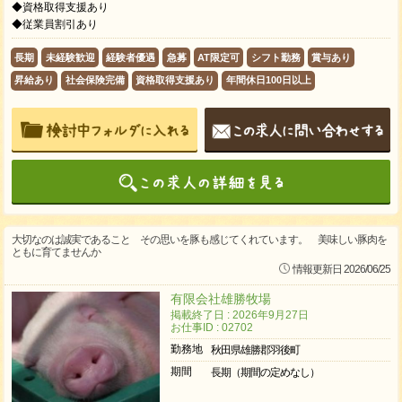
◆資格取得支援あり
◆従業員割引あり
長期
未経験歓迎
経験者優遇
急募
AT限定可
シフト勤務
賞与あり
昇給あり
社会保険完備
資格取得支援あり
年間休日100日以上
大切なのは誠実であること その思いを豚も感じてくれています。 美味しい豚肉を
ともに育てませんか
情報更新日 2026/06/25
有限会社雄勝牧場
掲載終了日 : 2026年9月27日
お仕事ID : 02702
勤務地
秋田県雄勝郡羽後町
期間
長期（期間の定めなし）