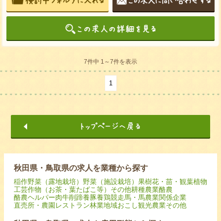
7件中 1～7件を表示
1
秋田県・鳥取県の求人を業種から探す
稲作
野菜（露地栽培）
野菜（施設栽培）
果樹
花・苗・観葉植物
工芸作物（お茶・葉たばこ等）
その他耕種農業
酪農
酪農ヘルパー
肉牛
削蹄
養豚
養鶏
競走馬・馬
農業関係企業
直売所・農園レストラン
林業
地域おこし
観光農業
その他