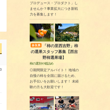
プロデュース・プロダクト」し
ませんか？事業拡大につき新戦
力を募集します！
「柿の里西吉野」柿
奈良県
の選果スタッフ募集【西吉
野柿選果場】
柿の選別や箱詰め
3
◎期間限定アルバイト！ 地域の
自慢の柿を全国に届けるため、
お手伝いをお願いします！ 未経
験の方も大歓迎です！