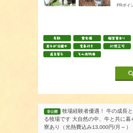
PRポイ
牧場経験者優遇！ 牛の成長
非公開
る牧場です 大自然の中、牛と共に暮
寮あり（光熱費込み13,000円/月～）