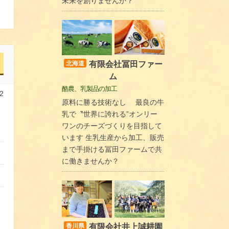
未来を創りませんか？
有限会社冨田ファー
北海道
ム
酪農、乳製品の加工
2
原料に勝る技術なし 最良の牛
乳で〝世界に誇れる”オンリー
ワンのチーズづくりを目指して
います 生乳生産から加工、販売
まで手掛ける冨田ファームで共
に働きませんか？
有限会社井上誠耕園
香川県