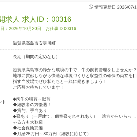
情報更新日 2026/07/1
求人 求人ID：00316
：2026年10月20日 お仕事ID:00316
滋賀県高島市安曇川町
長期（期間の定めなし）
滋賀県高島市の静かな環境の中で、牛の飼養管理をしませんか？
地域に貢献しながら快適な環境づくりと収益性の確保の両立を目
指す当牧場でぜひ私たちと一緒に働きましょう！
ご応募お待ちしています！
◆肉牛の哺育～肥育
ント
◆経験者の方優遇！
◆賞与、手当あり
◆寮あり（一戸建て、個室寮それぞれあり） 遠方からいらっし
ゃる方も大歓迎！
◆社会保険完備
◆月給25万円～30万円（経験に応じて）