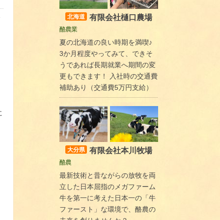
有限会社樋口農場
北海道
酪農業
夏の北海道の良い時期を満喫♪
3か月程度やってみて、できそ
うであれば長期就業へ期間の変
更もできます！ 入社時の交通費
補助あり（交通費5万円支給）
に
有限会社本川牧場
大分県
酪農
最新技術と昔ながらの放牧を両
立した日本屈指のメガファーム
牛を第一に考えた日本一の「牛
ファースト」な環境で、酪農の