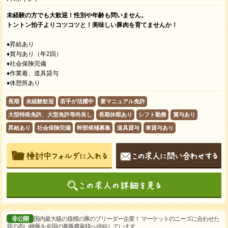
未経験の方でも大歓迎！性別や年齢も問いません。
トントン拍子よりコツコツと！美味しい豚肉を育てませんか！
♦昇給あり
♦賞与あり（年2回）
♦社会保険完備
♦作業着、道具貸与
♦休憩所あり
長期
未経験歓迎
若手が活躍中
要マニュアル免許
大型特殊免許、大型免許等尚良し
長期休暇あり
シフト勤務
賞与あり
昇給あり
社会保険完備
幹部候補募集
道具貸与
車貸与あり
非公開
国内最大級の規模の豚のブリーダー企業！ マーケットのニーズに合わせた
質の高い種豚を全国の養豚農家様へ供給しています