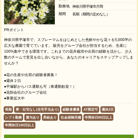
勤務地
神奈川県平塚市片岡
期間
長期（期間の定めなし）
PRポイント
神奈川県平塚市で、スプレーマムをはじめとした色鮮やかな花々を5,000坪の
広大な農園で育てています。 販売をグループ会社が担当するため、生産に
100%集中できる環境です。これまでの花卉栽培や出荷の経験を活かし、少人
数のチームで意見を出し合いながら、あなたのキャリアをステップアップしま
せんか？
●花の生産や出荷の経験者募集！
●週休２日
●平塚駅からバス通勤も可（車通勤歓迎！）
●花卸会社のグループ会社
●事業拡大中
長期
寮・社宅なし(住宅手当あり)
経験者優遇
AT限定可
週休2日
シフト勤務
賞与あり
昇給あり
社会保険完備
年間休日80日以上
年間休日100日以上