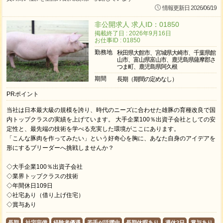
情報更新日 2026/06/19
非公開求人 求人ID：01850
掲載終了日 : 2026年9月16日
お仕事ID : 01850
勤務地
秋田県大館市、宮城県大崎市、千葉県館
山市、富山県富山市、鹿児島県薩摩郡さ
つま町、鹿児島県阿久根
期間
長期（期間の定めなし）
PRポイント
当社は日本最大級の規模を誇り、時代のニーズに合わせた雄豚の育種改良で国
内トップクラスの実績を上げています。 大手企業100％出資子会社としての安
定性と、最先端の技術を学べる充実した環境がここにあります。
「こんな豚肉を作ってみたい」という好奇心を胸に、あなた自身のアイデアを
形にするブリーダーへ挑戦しませんか？
◇大手企業100％出資子会社
◇業界トップクラスの技術
◇年間休日109日
◇社宅あり（借り上げ住宅）
◇賞与あり
長期
社宅完備
経験者優遇
若手が活躍中
長期休暇あり
週休2日
賞与あり