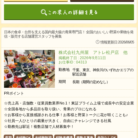
日本の食卓・台所を支える国内最大級の青果専門店！ 全国のおいしい野菜や果物を発
信・販売する店舗運営スタッフを募集
情報更新日 2026/06/05
株式会社九州屋 アトレ松戸店 他
掲載終了日 : 2026年9月11日
お仕事ID : 04313
勤務地
千葉、東京、神奈川のいずれかエリアの
駅近店舗
期間
長期（期間の定めなし）
PRポイント
☆売上高・店舗数・従業員数業界No.1！東証プライム上場で成長中の安定企業
☆全国各地から多品目を取り扱い、青果のプロになれる
☆お客様から直接感謝される仕事！お客様と野菜トークに花が咲くことも♪
☆社員一人ひとりの裁量が大きく、自由にチャレンジできる社風
☆勤務先は駅近！複数店舗で人材募集中！
長期
未経験OK
未経験歓迎
経験者優遇
複数名募集
免許なしOK