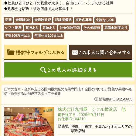
◆社員ひとりひとりの裁量が大きく、自由にチャレンジできる社風
◆勤務先は駅近！複数店舗で人材募集中！
長期
未経験OK
未経験歓迎
経験者優遇
複数名募集
免許なしOK
シフト勤務
賞与あり
昇給あり
社会保険完備
その他特典
退職金制度あり
年収300万円以上
年間休日100日以上
日本の食卓・台所を支える国内最大級の青果専門店！ 全国のおいしい野菜や果物を発
信・販売する店舗運営スタッフを募集
情報更新日 2026/06/05
株式会社九州屋 シァル横浜店 他
掲載終了日 : 2026年9月11日
お仕事ID : 04310
勤務地
神奈川、東京、千葉のいずれかエリアの
駅近店舗