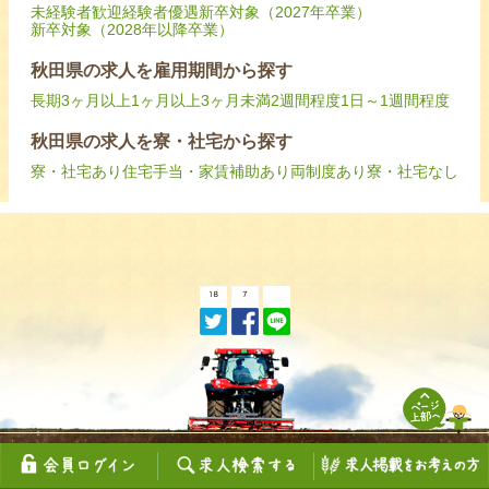
未経験者歓迎
経験者優遇
新卒対象（2027年卒業）
新卒対象（2028年以降卒業）
秋田県の求人を雇用期間から探す
長期
3ヶ月以上
1ヶ月以上3ヶ月未満
2週間程度
1日～1週間程度
秋田県の求人を寮・社宅から探す
寮・社宅あり
住宅手当・家賃補助あり
両制度あり
寮・社宅なし