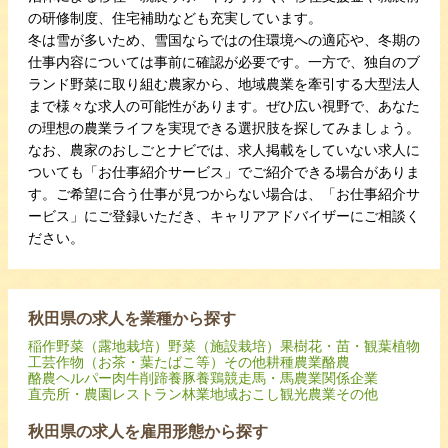
の研修制度、住宅補助なども充実しています。
冬は雪が多いため、雪国ならではの住環境への適応や、冬期の
仕事内容については事前に確認が必要です。一方で、独自のブ
ランド野菜に取り組む農家から、地域農業を牽引する大型法人
まで様々な求人の可能性があります。ぜひ広い視野で、あなた
の理想の農業ライフを実現できる選択肢を探してみましょう。
なお、農家のおしごとナビでは、求人掲載をしていない求人に
ついても「お仕事紹介サービス」でご紹介できる場合がありま
す。ご希望に合う仕事が見つからない場合は、「お仕事紹介サ
ービス」にご登録いただき、キャリアアドバイザーにご相談く
ださい。
秋田県の求人を業種から探す
稲作
野菜（露地栽培）
野菜（施設栽培）
果樹
花・苗・観葉植物
工芸作物（お茶・葉たばこ等）
その他耕種農業
酪農
酪農ヘルパー
肉牛
削蹄
養豚
養鶏
競走馬・馬
農業関係企業
直売所・農園レストラン
林業
地域おこし
観光農業
その他
秋田県の求人を雇用形態から探す