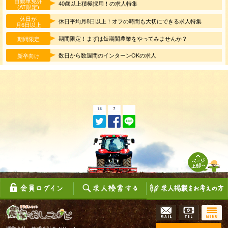
自動車免許
40歳以上積極採用！の求人特集
(AT限定)
休日が
休日平均月8日以上！オフの時間も大切にできる求人特集
月6日以上
期間限定！まずは短期間農業をやってみませんか？
期間限定
数日から数週間のインターンOKの求人
新卒向け