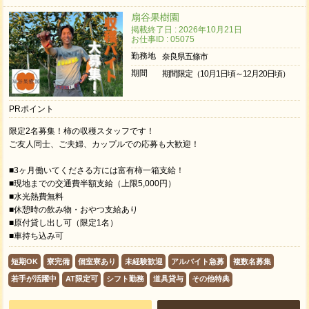
扇谷果樹園
掲載終了日 : 2026年10月21日
お仕事ID : 05075
勤務地
奈良県五條市
期間
期間限定（10月1日頃～12月20日頃）
PRポイント
限定2名募集！柿の収穫スタッフです！
ご友人同士、ご夫婦、カップルでの応募も大歓迎！
■3ヶ月働いてくださる方には富有柿一箱支給！
■現地までの交通費半額支給（上限5,000円）
■水光熱費無料
■休憩時の飲み物・おやつ支給あり
■原付貸し出し可（限定1名）
■車持ち込み可
短期OK
寮完備
個室寮あり
未経験歓迎
アルバイト急募
複数名募集
若手が活躍中
AT限定可
シフト勤務
道具貸与
その他特典