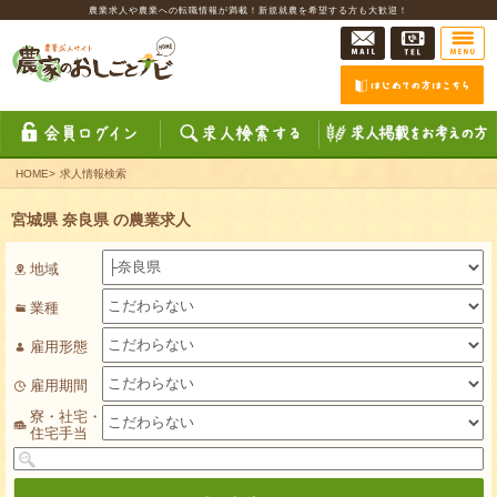
農業求人や農業への転職情報が満載！新規就農を希望する方も大歓迎！
HOME
>
求人情報検索
宮城県 奈良県 の農業求人
地域
業種
雇用形態
雇用期間
寮・社宅・
住宅手当