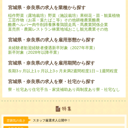
宮城県・奈良県の求人を業種から探す
稲作
野菜（露地栽培）
野菜（施設栽培）
果樹
花・苗・観葉植物
工芸作物（お茶・葉たばこ等）
その他耕種農業
酪農
酪農ヘルパー
肉牛
削蹄
養豚
養鶏
競走馬・馬
農業関係企業
直売所・農園レストラン
林業
地域おこし
観光農業
その他
宮城県・奈良県の求人を雇用形態から探す
未経験者歓迎
経験者優遇
新卒対象（2027年卒業）
新卒対象（2028年以降卒業）
宮城県・奈良県の求人を雇用期間から探す
長期
3ヶ月以上
1ヶ月以上3ヶ月未満
2週間程度
1日～1週間程度
宮城県・奈良県の求人を寮・社宅から探す
寮・社宅あり
住宅手当・家賃補助あり
両制度あり
寮・社宅なし
スタッフ厳選求人公開中！
雰囲気の良さ