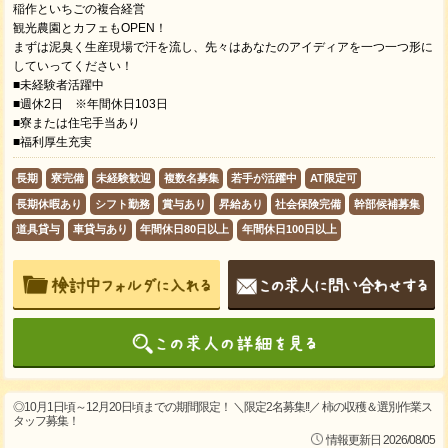
稲作といちごの複合経営
観光農園とカフェもOPEN！
まずは泥臭く生産現場で汗を流し、先々はあなたのアイディアを一つ一つ形に
していってください！
■未経験者活躍中
■週休2日 ※年間休日103日
■寮または住宅手当あり
■福利厚生充実
長期
寮完備
未経験歓迎
複数名募集
若手が活躍中
AT限定可
長期休暇あり
シフト勤務
賞与あり
昇給あり
社会保険完備
幹部候補募集
道具貸与
車貸与あり
年間休日80日以上
年間休日100日以上
◎10月1日頃～12月20日頃までの期間限定！ ＼限定2名募集!!／ 柿の収穫＆選別作業ス
タッフ募集！
情報更新日 2026/08/05