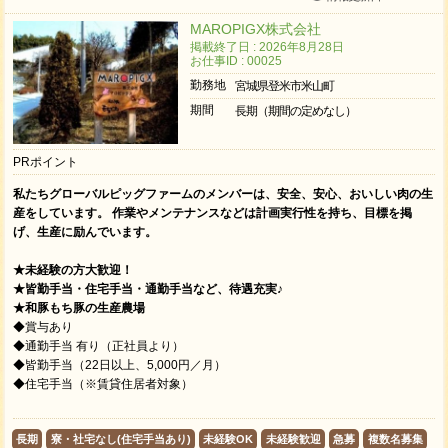
MAROPIGX株式会社
掲載終了日 : 2026年8月28日
お仕事ID : 00025
勤務地
宮城県登米市米山町
期間
長期（期間の定めなし）
PRポイント
私たちグローバルピッグファームのメンバーは、安全、安心、おいしい肉の生
産をしています。 作業やメンテナンスなどは計画実行性を持ち、目標を掲
げ、生産に励んでいます。
★未経験の方大歓迎！
★皆勤手当・住宅手当・通勤手当など、待遇充実♪
★和豚もち豚の生産農場
◆賞与あり
◆通勤手当 有り（正社員より）
◆皆勤手当（22日以上、5,000円／月）
◆住宅手当（※賃貸住居者対象）
長期
寮・社宅なし(住宅手当あり)
未経験OK
未経験歓迎
急募
複数名募集