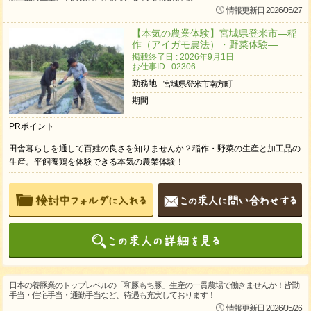
情報更新日 2026/05/27
【本気の農業体験】宮城県登米市―稲
作（アイガモ農法）・野菜体験―
掲載終了日 : 2026年9月1日
お仕事ID : 02306
勤務地
宮城県登米市南方町
期間
PRポイント
田舎暮らしを通して百姓の良さを知りませんか？稲作・野菜の生産と加工品の
生産。平飼養鶏を体験できる本気の農業体験！
日本の養豚業のトップレベルの「和豚もち豚」生産の一貫農場で働きませんか！皆勤
手当・住宅手当・通勤手当など、待遇も充実しております！
情報更新日 2026/05/26