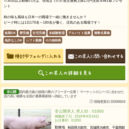
☆30日以上勤務の方は、現地までの片道交通費上限2万円支給＆柿1箱プレゼ
ント
柿の味も風味も日本一の職場で一緒に働きませんか？
ピーク時には1日170名～180名が働く、活気のある職場です！
短期OK
寮完備
社宅完備
未経験歓迎
アルバイト急募
複数名募集
免許なしOK
シフト勤務
その他特典
非公開
国内最大級の規模の豚のブリーダー企業！ マーケットのニーズに合わせた
質の高い種豚を全国の養豚農家様へ供給しています
情報更新日 2026/06/19
非公開求人 求人ID：01850
掲載終了日 : 2026年9月16日
お仕事ID : 01850
勤務地
秋田県大館市、宮城県大崎市、千葉県館