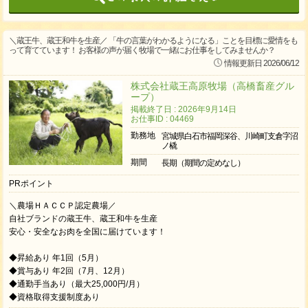
＼蔵王牛、蔵王和牛を生産／ 「牛の言葉がわかるようになる」ことを目標に愛情をも
って育てています！ お客様の声が届く牧場で一緒にお仕事をしてみませんか？
情報更新日 2026/06/12
株式会社蔵王高原牧場（高橋畜産グル
ープ）
掲載終了日 : 2026年9月14日
お仕事ID : 04469
勤務地
宮城県白石市福岡深谷、川崎町支倉字沼
ノ橇
期間
長期（期間の定めなし）
PRポイント
＼農場ＨＡＣＣＰ認定農場／
自社ブランドの蔵王牛、蔵王和牛を生産
安心・安全なお肉を全国に届けています！
◆昇給あり 年1回（5月）
◆賞与あり 年2回（7月、12月）
◆通勤手当あり（最大25,000円/月）
◆資格取得支援制度あり