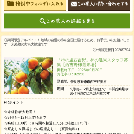
◎期間限定アルバイト！ 地域の自慢の柿を全国に届けるため、お手伝いをお願いしま
す！ 未経験の方も大歓迎です！
情報更新日 2026/07/24
「柿の里西吉野」柿の選果スタッフ募
集【西吉野柿選果場】
掲載終了日 : 2026年9月20日
お仕事ID : 02958
勤務地
奈良県五條市西吉野奥谷
期間
9月頃～12月上旬頃まで ※開始時期や
終了時期のご相談可能です
PRポイント
☆未経験者大歓迎！
☆9月頃～12月上旬頃まで
☆時給1,100円（８時間を超過した分は時給1,375円）
☆寮あり＆職場までの送迎あり！（寮費無料♪）