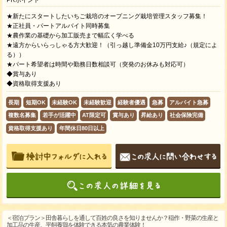
PRポイント
★新たにスタートしたいちご栽培のオープニング栽培管理スタッフ募集！
★正社員・パートアルバイト同時募集
★農作業の基礎から加工販売まで幅広く学べる
★遠方からいらっしゃる方大歓迎！（引っ越し準備金10万円支給♪（規定によ
る））
★パート希望者は時間や勤務日数相談可（突発のお休みも対応可）
◆賞与あり
◆資格取得支援あり
長期
短期OK
未経験OK
未経験歓迎
経験者優遇
急募
アルバイト急募
複数名募集
若手が活躍中
AT限定可
賞与あり
昇給あり
社会保険完備
資格取得支援あり
年間休日80日以上
＜宿泊プラン＞田舎暮らしを通して百姓の良さを知りませんか？稲作・野菜の生産と
加工品の生産。平飼養鶏を体験できる本気の農業体験！