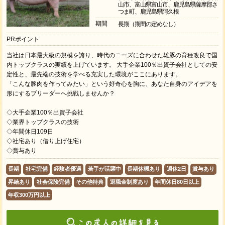
山市、富山県富山市、鹿児島県薩摩郡さ
つま町、鹿児島県阿久根
期間
長期（期間の定めなし）
PRポイント
当社は日本最大級の規模を誇り、時代のニーズに合わせた雄豚の育種改良で国
内トップクラスの実績を上げています。 大手企業100％出資子会社としての安
定性と、最先端の技術を学べる充実した環境がここにあります。
「こんな豚肉を作ってみたい」という好奇心を胸に、あなた自身のアイデアを
形にするブリーダーへ挑戦しませんか？
◇大手企業100％出資子会社
◇業界トップクラスの技術
◇年間休日109日
◇社宅あり（借り上げ住宅）
◇賞与あり
長期
社宅完備
経験者優遇
若手が活躍中
長期休暇あり
週休2日
賞与あり
昇給あり
社会保険完備
その他特典
退職金制度あり
年間休日80日以上
年収300万円以上