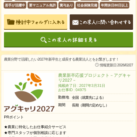
若手が活躍中
要マニュアル免許
賞与あり
社会保険完備
年間休日80日以上
農業分野で活躍したい2027年新卒生と成長する農業法人とをお繋ぎします！
情報更新日 2026/02/27
農業新卒応援プロジェクト－アグキャ
リ2027－
掲載終了日 : 2027年3月31日
お仕事ID : 04975
勤務地
全国（就業先による）
期間
長期（期間の定めなし）
PRポイント
★農業に特化したお仕事紹介サービス
★専門スタッフが個別相談に応じます