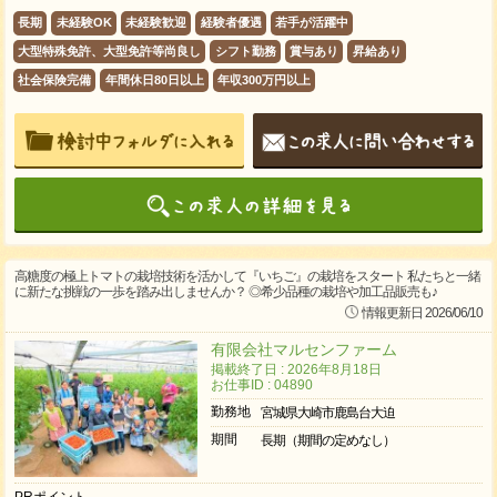
長期
未経験OK
未経験歓迎
経験者優遇
若手が活躍中
大型特殊免許、大型免許等尚良し
シフト勤務
賞与あり
昇給あり
社会保険完備
年間休日80日以上
年収300万円以上
高糖度の極上トマトの栽培技術を活かして『いちご』の栽培をスタート 私たちと一緒
に新たな挑戦の一歩を踏み出しませんか？ ◎希少品種の栽培や加工品販売も♪
情報更新日 2026/06/10
有限会社マルセンファーム
掲載終了日 : 2026年8月18日
お仕事ID : 04890
勤務地
宮城県大崎市鹿島台大迫
期間
長期（期間の定めなし）