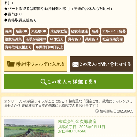
る））
★パート希望者は時間や勤務日数相談可（突発のお休みも対応可）
◆賞与あり
◆資格取得支援あり
長期
短期OK
未経験OK
未経験歓迎
経験者優遇
急募
アルバイト急募
複数名募集
若手が活躍中
AT限定可
賞与あり
昇給あり
社会保険完備
資格取得支援あり
年間休日80日以上
オンリーワンの農業ライフがここにある！ 超貴重な「国産ごま」栽培にチャレンジし
ませんか？ 農福連携で日本の未来にも貢献できるお仕事です！
情報更新日 2026/06/05
株式会社金次郎農産
掲載終了日 : 2026年9月11日
お仕事ID : 04560