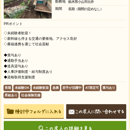
勤務地
栃木県小山市出井
期間
長期（期間の定めなし）
PRポイント
◇未経験者歓迎！
◇新幹線も停まる交通の要衝地。アクセス良好
◇農福連携を通じて社会貢献
◆賞与あり
◆通勤手当あり
◆道具貸与あり
◆人事評価制度・給与制度あり
◆資格取得支援制度
長期
未経験OK
未経験歓迎
急募
若手が活躍中
AT限定可
賞与あり
昇給あり
社会保険完備