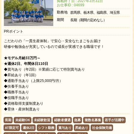
掲載終了日 : 2027年3月31日
お仕事ID : 04699
勤務地
群馬県、栃木県、福島県、埼玉県
期間
長期（期間の定めなし）
PRポイント
こだわりの「一貫生産体制」で安心・安全なたまごをお届け
研修や勉強会が充実しているので成長が実感できる職場です！
★モデル月給33万円～
★週休2日、年間休日110日
◆賞与あり（年2回）※業績に応じて特別賞与あり
◆昇給あり（年1回）
◆通勤手当あり（上限25,000円/月）
◆扶養手当あり
◆職務手当あり
◆役職手当あり
◆資格取得支援制度あり
◆育休・産休制度あり
長期
未経験OK
未経験歓迎
経験者優遇
急募
複数名募集
若手が活躍中
AT限定可
週休2日
シフト勤務
賞与あり
昇給あり
社会保険完備