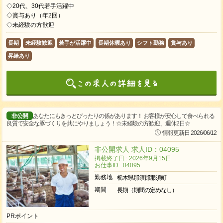
◇20代、30代若手活躍中
◇賞与あり（年2回）
◇未経験の方歓迎
長期
未経験歓迎
若手が活躍中
長期休暇あり
シフト勤務
賞与あり
昇給あり
非公開
あなたにもきっとぴったりの係があります！ お客様が安心して食べられる
良質で安全な豚づくりを共にやりましょう！☆未経験の方歓迎、週休2日☆
情報更新日 2026/06/12
非公開求人 求人ID：04095
掲載終了日 : 2026年9月15日
お仕事ID : 04095
勤務地
栃木県那須郡那須町
期間
長期（期間の定めなし）
PRポイント