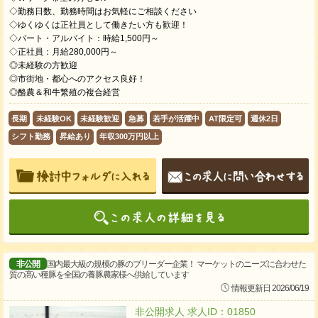
◇勤務日数、勤務時間はお気軽にご相談ください
◇ゆくゆくは正社員として働きたい方も歓迎！
◇パート・アルバイト：時給1,500円～
◇正社員：月給280,000円～
◎未経験の方歓迎
◎市街地・都心へのアクセス良好！
◎酪農＆和牛繁殖の複合経営
長期
未経験OK
未経験歓迎
急募
若手が活躍中
AT限定可
週休2日
シフト勤務
昇給あり
年収300万円以上
非公開
国内最大級の規模の豚のブリーダー企業！ マーケットのニーズに合わせた
質の高い種豚を全国の養豚農家様へ供給しています
情報更新日 2026/06/19
非公開求人 求人ID：01850