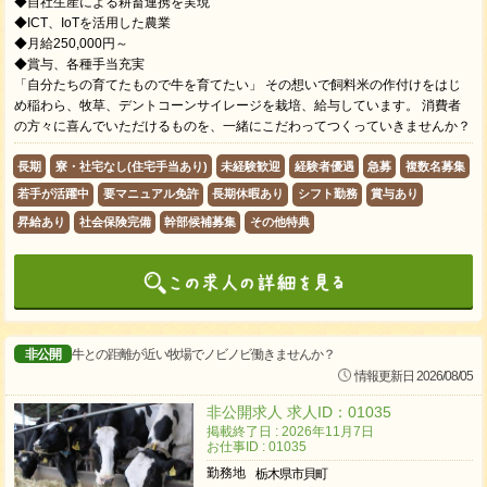
◆自社生産による耕畜連携を実現
◆ICT、IoTを活用した農業
◆月給250,000円～
◆賞与、各種手当充実
「自分たちの育てたもので牛を育てたい」 その想いで飼料米の作付けをはじ
め稲わら、牧草、デントコーンサイレージを栽培、給与しています。 消費者
の方々に喜んでいただけるものを、一緒にこだわってつくっていきませんか？
長期
寮・社宅なし(住宅手当あり)
未経験歓迎
経験者優遇
急募
複数名募集
若手が活躍中
要マニュアル免許
長期休暇あり
シフト勤務
賞与あり
昇給あり
社会保険完備
幹部候補募集
その他特典
非公開
牛との距離が近い牧場でノビノビ働きませんか？
情報更新日 2026/08/05
非公開求人 求人ID：01035
掲載終了日 : 2026年11月7日
お仕事ID : 01035
勤務地
栃木県市貝町