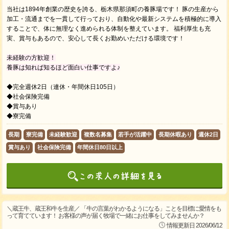
当社は1894年創業の歴史を誇る、栃木県那須町の養豚場です！ 豚の生産から
加工・流通までを一貫して行っており、自動化や最新システムを積極的に導入
することで、体に無理なく進められる体制を整えています。 福利厚生も充
実、賞与もあるので、安心して長くお勤めいただける環境です！
未経験の方歓迎！
養豚は知れば知るほど面白い仕事ですよ♪
◆完全週休2日（連休・年間休日105日）
◆社会保険完備
◆賞与あり
◆寮完備
長期
寮完備
未経験歓迎
複数名募集
若手が活躍中
長期休暇あり
週休2日
賞与あり
社会保険完備
年間休日80日以上
＼蔵王牛、蔵王和牛を生産／ 「牛の言葉がわかるようになる」ことを目標に愛情をも
って育てています！ お客様の声が届く牧場で一緒にお仕事をしてみませんか？
情報更新日 2026/06/12