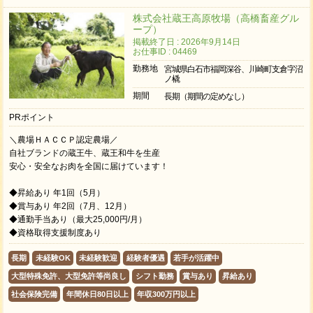
株式会社蔵王高原牧場（高橋畜産グル
ープ）
掲載終了日 : 2026年9月14日
お仕事ID : 04469
勤務地
宮城県白石市福岡深谷、川崎町支倉字沼
ノ橇
期間
長期（期間の定めなし）
PRポイント
＼農場ＨＡＣＣＰ認定農場／
自社ブランドの蔵王牛、蔵王和牛を生産
安心・安全なお肉を全国に届けています！
◆昇給あり 年1回（5月）
◆賞与あり 年2回（7月、12月）
◆通勤手当あり（最大25,000円/月）
◆資格取得支援制度あり
長期
未経験OK
未経験歓迎
経験者優遇
若手が活躍中
大型特殊免許、大型免許等尚良し
シフト勤務
賞与あり
昇給あり
社会保険完備
年間休日80日以上
年収300万円以上