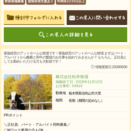
幹部候補募集
資格取得支援あり
年間休日110日以上
家族経営のアットホームな牧場です！家族経営のアットホームな牧場 まずはパート・
アルバイトから酪農と和牛の繁殖のお仕事を始めてみませんか？ もちろん、正社員と
してお勤めいただける方も大歓迎です！
情報更新日 2026/06/30
株式会社松井牧場
掲載終了日 : 2026年12月12日
お仕事ID : 04918
勤務地
栃木県那須烏山市大里
期間
長期（期間の定めなし）
PRポイント
＼正社員、パート・アルバイト同時募集／
◇Wワーク希望の方もOK