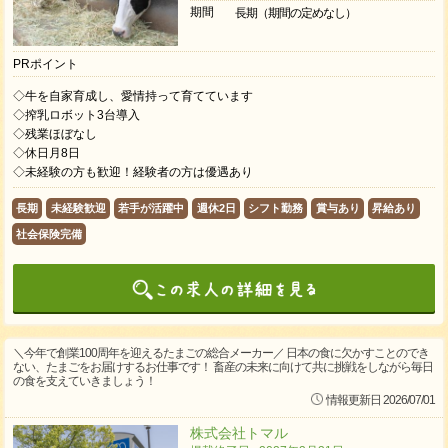
期間
長期（期間の定めなし）
PRポイント
◇牛を自家育成し、愛情持って育てています
◇搾乳ロボット3台導入
◇残業ほぼなし
◇休日月8日
◇未経験の方も歓迎！経験者の方は優遇あり
長期
未経験歓迎
若手が活躍中
週休2日
シフト勤務
賞与あり
昇給あり
社会保険完備
＼今年で創業100周年を迎えるたまごの総合メーカー／ 日本の食に欠かすことのでき
ない、たまごをお届けするお仕事です！ 畜産の未来に向けて共に挑戦をしながら毎日
の食を支えていきましょう！
情報更新日 2026/07/01
株式会社トマル