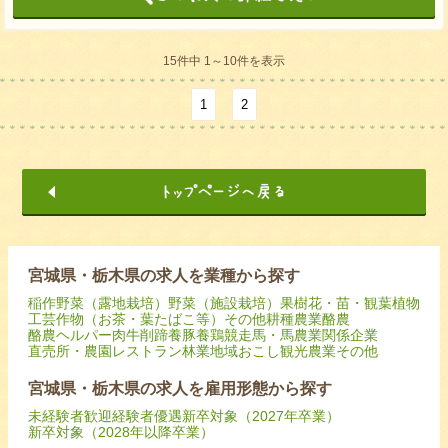
15件中 1～10件を表示
1
2
宮城県・栃木県の求人を業種から探す
稲作
野菜（露地栽培）
野菜（施設栽培）
果樹
花・苗・観葉植物
工芸作物（お茶・葉たばこ等）
その他耕種農業
酪農
酪農ヘルパー
肉牛
削蹄
養豚
養鶏
競走馬・馬
農業関係企業
直売所・農園レストラン
林業
地域おこし
観光農業
その他
宮城県・栃木県の求人を雇用形態から探す
未経験者歓迎
経験者優遇
新卒対象（2027年卒業）
新卒対象（2028年以降卒業）