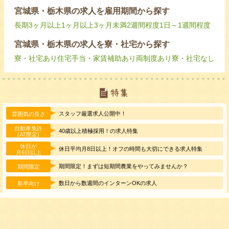
宮城県・栃木県の求人を雇用期間から探す
長期
3ヶ月以上
1ヶ月以上3ヶ月未満
2週間程度
1日～1週間程度
宮城県・栃木県の求人を寮・社宅から探す
寮・社宅あり
住宅手当・家賃補助あり
両制度あり
寮・社宅なし
スタッフ厳選求人公開中！
雰囲気の良さ
自動車免許
40歳以上積極採用！の求人特集
(AT限定)
休日が
休日平均月8日以上！オフの時間も大切にできる求人特集
月6日以上
期間限定！まずは短期間農業をやってみませんか？
期間限定
数日から数週間のインターンOKの求人
新卒向け