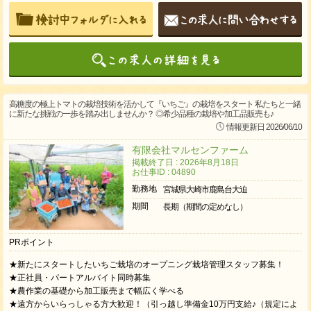
高糖度の極上トマトの栽培技術を活かして『いちご』の栽培をスタート 私たちと一緒
に新たな挑戦の一歩を踏み出しませんか？ ◎希少品種の栽培や加工品販売も♪
情報更新日 2026/06/10
有限会社マルセンファーム
掲載終了日 : 2026年8月18日
お仕事ID : 04890
勤務地
宮城県大崎市鹿島台大迫
期間
長期（期間の定めなし）
PRポイント
★新たにスタートしたいちご栽培のオープニング栽培管理スタッフ募集！
★正社員・パートアルバイト同時募集
★農作業の基礎から加工販売まで幅広く学べる
★遠方からいらっしゃる方大歓迎！（引っ越し準備金10万円支給♪（規定によ