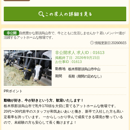
非公開
自然豊かな那須烏山市で、牛とともに生活しませんか？ 若いメンバー達が
活躍するアットホームな牧場です。
情報更新日 2026/06/15
非公開求人 求人ID：01613
掲載終了日 : 2026年9月15日
お仕事ID : 01613
勤務地
栃木県那須烏山市中山
期間
長期（期間の定めなし）
PRポイント
動物が好き、牛が好きという方、歓迎いたします！
栃木県那須烏山市で乳牛170頭を大切に育てるアットホームな牧場です。
20代〜30代前半のスタッフが和気あいあいと働き、新卒で入社した方も高い
定着率を誇っています。 一からしっかり学んで成長できる環境が整っている
ので、未経験の方も安心して長く働けますよ！