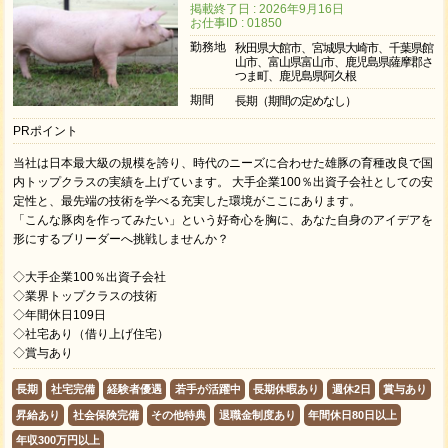
掲載終了日 : 2026年9月16日
お仕事ID : 01850
勤務地
秋田県大館市、宮城県大崎市、千葉県館
山市、富山県富山市、鹿児島県薩摩郡さ
つま町、鹿児島県阿久根
期間
長期（期間の定めなし）
PRポイント
当社は日本最大級の規模を誇り、時代のニーズに合わせた雄豚の育種改良で国
内トップクラスの実績を上げています。 大手企業100％出資子会社としての安
定性と、最先端の技術を学べる充実した環境がここにあります。
「こんな豚肉を作ってみたい」という好奇心を胸に、あなた自身のアイデアを
形にするブリーダーへ挑戦しませんか？
◇大手企業100％出資子会社
◇業界トップクラスの技術
◇年間休日109日
◇社宅あり（借り上げ住宅）
◇賞与あり
長期
社宅完備
経験者優遇
若手が活躍中
長期休暇あり
週休2日
賞与あり
昇給あり
社会保険完備
その他特典
退職金制度あり
年間休日80日以上
年収300万円以上