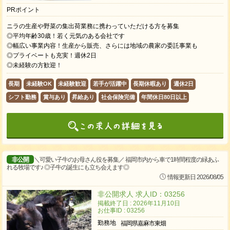
PRポイント
ニラの生産や野菜の集出荷業務に携わっていただける方を募集
◎平均年齢30歳！若く元気のある会社です
◎幅広い事業内容！生産から販売、さらには地域の農家の委託事業も
◎プライベートも充実！週休2日
◎未経験の方歓迎！
長期
未経験OK
未経験歓迎
若手が活躍中
長期休暇あり
週休2日
シフト勤務
賞与あり
昇給あり
社会保険完備
年間休日80日以上
非公開
＼可愛い子牛のお母さん役を募集／ 福岡市内から車で1時間程度の緑あふ
れる牧場です♪ ◎子牛の誕生にも立ち会えます◎
情報更新日 2026/08/05
非公開求人 求人ID：03256
掲載終了日 : 2026年11月10日
お仕事ID : 03256
勤務地
福岡県嘉麻市東畑