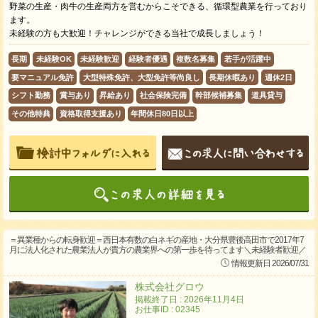
野菜の生産・肉牛の生産両方を営むからこそできる、循環型農業を行っており
ます。
未経験の方も大歓迎！チャレンジができる当社で成長しましょう！
長期
未経験OK
未経験歓迎
経験者優遇
複数名募集
若手が活躍中
要マニュアル免許
大型特殊免許、大型免許等尚良し
長期休暇あり
週休2日
シフト勤務
賞与あり
昇給あり
社会保険完備
幹部候補募集
道具貸与
その他特典
資格取得支援あり
年間休日80日以上
＝異業種からの転身歓迎＝西日本有数の白ネギの産地・大分県豊後高田市で2017年7
月に法人化された農業法人が貴方の農業界への第一歩を待ってます＼未経験者歓迎／
情報更新日 2026/07/31
株式会社グロウ
掲載終了日 : 2026年11月4日
お仕事ID : 02345