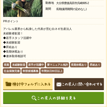
勤務地
大分県豊後高田市呉崎995-2
期間
長期(雇用期間の定めなし)
PRポイント
アパレル業界から転身した代表が営む白ネギ生産法人
未経験者歓迎！
◆若手スタッフ活躍中
◆未経験歓迎
◆昇給あり
◆長期休暇あり
◆連休取得相談可
長期
未経験歓迎
若手が活躍中
要マニュアル免許
長期休暇あり
昇給あり
社会保険完備
幹部候補募集
年間休日80日以上