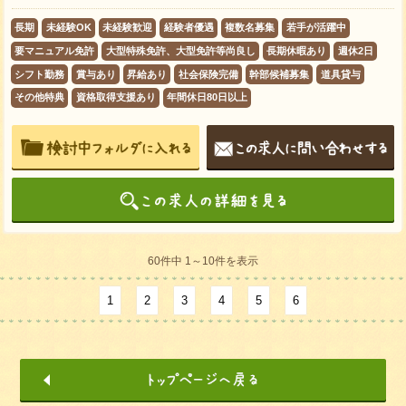
長期
未経験OK
未経験歓迎
経験者優遇
複数名募集
若手が活躍中
要マニュアル免許
大型特殊免許、大型免許等尚良し
長期休暇あり
週休2日
シフト勤務
賞与あり
昇給あり
社会保険完備
幹部候補募集
道具貸与
その他特典
資格取得支援あり
年間休日80日以上
60件中 1～10件を表示
1
2
3
4
5
6