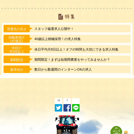
スタッフ厳選求人公開中！
雰囲気の良さ
自動車免許
40歳以上積極採用！の求人特集
(AT限定)
休日が
休日平均月8日以上！オフの時間も大切にできる求人特集
月6日以上
期間限定！まずは短期間農業をやってみませんか？
期間限定
数日から数週間のインターンOKの求人
新卒向け