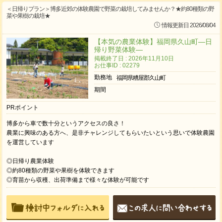
＜日帰りプラン＞博多近郊の体験農園で野菜の栽培してみませんか？★約80種類の野
菜や果樹の栽培★
情報更新日 2026/08/04
【本気の農業体験】福岡県久山町―日
帰り野菜体験―
掲載終了日 : 2026年11月10日
お仕事ID : 02279
勤務地
福岡県糟屋郡久山町
期間
PRポイント
博多から車で数十分というアクセスの良さ！
農業に興味のある方へ、是非チャレンジしてもらいたいという思いで体験農園
を運営しています
◎日帰り農業体験
◎約80種類の野菜や果樹を体験できます
◎育苗から収穫、出荷準備まで様々な体験が可能です