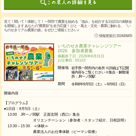
見て！聞いて！体験して！ 一関市で農業を始める「強み」を紹介する1泊2日の体験会
を開催します あなたの”農業欲”を全力応援！ ひと・風土・文化・農業に触れる、「い
ちのせきリアル農業の旅」をぜひご堪能ください♪
情報更新日 2026/08/05
いちのせき農業チャレンジツアー
2026 参加者募集
掲載終了日 : 2026年8月31日
お仕事ID : 05103
開催地
岩手県一関市内の各所 ※詳細は下記開
催内容をご覧ください ※集合・解散場
所：JR一ノ関駅
期間
令和8年9月5日（土）～9月6日（日）
開催内容
【プログラム】
●1日目：9月5日（土）
13:00 JR一ノ関駅 正面玄関（西口）集合
オリエンテーション（参加者・スタッフ紹介、日程説明）
13:30～15:30 ≪体験≫
農業法人のお仕事体験（ピーマン収穫）