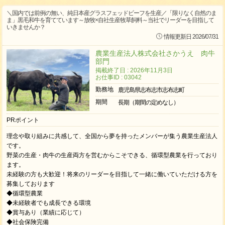
＼国内では前例の無い、純日本産グラスフェッドビーフを生産／「限りなく自然のま
ま」黒毛和牛を育てています～放牧×自社生産牧草飼料～当社でリーダーを目指して
いきませんか？
情報更新日 2026/07/31
農業生産法人株式会社さかうえ 肉牛
部門
掲載終了日 : 2026年11月3日
お仕事ID : 03042
勤務地
鹿児島県志布志市志布志町
期間
長期（期間の定めなし）
PRポイント
理念や取り組みに共感して、全国から夢を持ったメンバーが集う農業生産法人
です。
野菜の生産・肉牛の生産両方を営むからこそできる、循環型農業を行っており
ます。
未経験の方も大歓迎！将来のリーダーを目指して一緒に働いていただける方を
募集しております
◆循環型農業
◆未経験者でも成長できる環境
◆賞与あり（業績に応じて）
◆社会保険完備