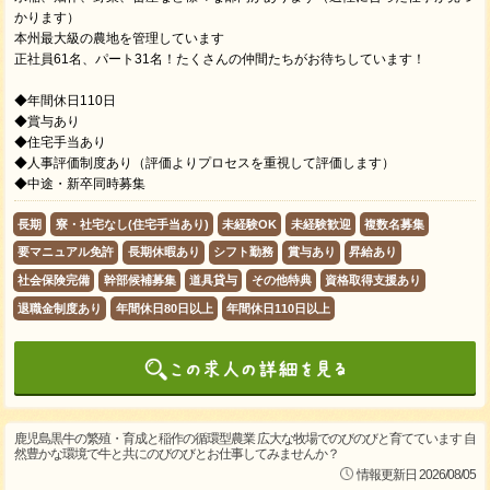
かります）
本州最大級の農地を管理しています
正社員61名、パート31名！たくさんの仲間たちがお待ちしています！
◆年間休日110日
◆賞与あり
◆住宅手当あり
◆人事評価制度あり（評価よりプロセスを重視して評価します）
◆中途・新卒同時募集
長期
寮・社宅なし(住宅手当あり)
未経験OK
未経験歓迎
複数名募集
要マニュアル免許
長期休暇あり
シフト勤務
賞与あり
昇給あり
社会保険完備
幹部候補募集
道具貸与
その他特典
資格取得支援あり
退職金制度あり
年間休日80日以上
年間休日110日以上
鹿児島黒牛の繁殖・育成と稲作の循環型農業 広大な牧場でのびのびと育てています 自
然豊かな環境で牛と共にのびのびとお仕事してみませんか？
情報更新日 2026/08/05