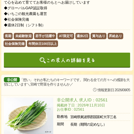
て心を込めて育ててお客様のもとへお届けしています
◆グローバルGAP認証取得
◆いちごの観光農園も運営
◆社会保険完備
◆週休2日制（シフト制）
長期
未経験歓迎
若手が活躍中
AT限定可
週休2日
賞与あり
昇給あり
社会保険完備
年間休日100日以上
非公開
「想い」 それが私たちのキーワードです。 関わる全ての方々への感謝を大
切にしています＼宮崎で野菜を作りませんか／
情報更新日 2026/08/05
非公開求人 求人ID：02561
掲載終了日 : 2026年11月10日
お仕事ID : 02561
勤務地
宮崎県東諸県郡国富町大字三名
期間
長期（期間の定めなし）