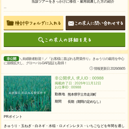
当該ツアーをきっかけに移住・雇用就農した方の紹介
...
非公開
＼未経験者歓迎！／『お客様に喜ばれる野菜作り』 きゅうりの栽培を中心
に規模拡大し、グローバルGAP認証も取得！
情報更新日 2026/08/05
非公開求人 求人ID：00988
掲載終了日 : 2026年11月12日
お仕事ID : 00988
勤務地
熊本県宇土市走潟町
期間
長期（期間の定めなし）
PRポイント
きゅうり・玉ねぎ・白ネギ・水稲・ロメインレタス・いちごなどを年間を通し