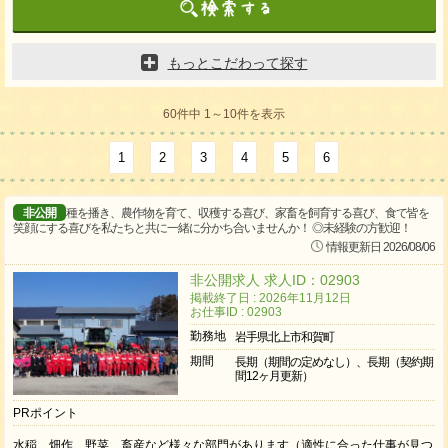
もっとこだわって探す
60件中 1～10件を表示
1
2
3
4
5
6
非公開
種を播き、農作物を育て、収穫する喜び、家畜を飼育する喜び、食で皆を
笑顔にする喜びを私たちと共に一緒に分かち合いませんか！ ◎未経験の方歓迎！
情報更新日 2026/08/06
非公開求人 求人ID：02903
掲載終了日 : 2026年11月12日
お仕事ID : 02903
勤務地
岩手県北上市和賀町
期間
長期（期間の定めなし）、長期（契約期
間12ヶ月更新）
PRポイント
水稲、畑作、野菜、畜産など様々な部門があります（適性に合った仕事が見つ