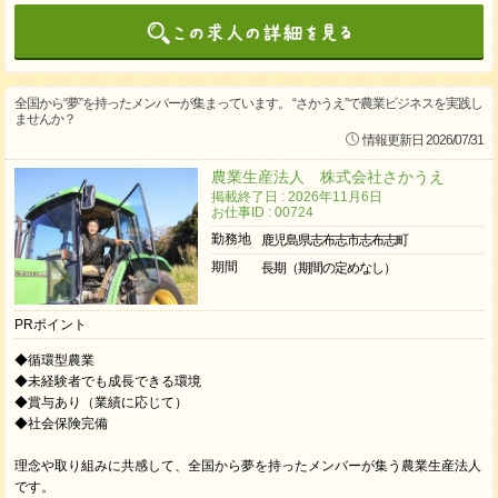
全国から“夢”を持ったメンバーが集まっています。 “さかうえ”で農業ビジネスを実践し
ませんか？
情報更新日 2026/07/31
農業生産法人 株式会社さかうえ
掲載終了日 : 2026年11月6日
お仕事ID : 00724
勤務地
鹿児島県志布志市志布志町
期間
長期（期間の定めなし）
PRポイント
◆循環型農業
◆未経験者でも成長できる環境
◆賞与あり（業績に応じて）
◆社会保険完備
理念や取り組みに共感して、全国から夢を持ったメンバーが集う農業生産法人
です。