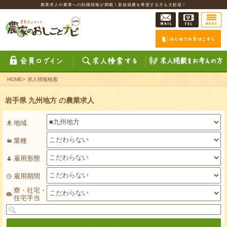
農業求人や農業への転職情報が満載！新規就農を希望する方も大歓迎！
HOME
>
求人情報検索
岩手県 九州地方 の農業求人
地域
業種
雇用形態
雇用期間
寮・社宅・
住宅手当