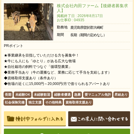
株式会社内田ファーム【後継者募集求
人】
掲載終了日 : 2026年8月17日
お仕事ID : 04935
勤務地
鹿児島県曽於郡大崎町
期間
長期（期間の定めなし）
PRポイント
★事業継承を目指していただける方を募集中！
★牛にも人にも「ゆとり」がある広大な牧場
★自社栽培の飼料でつなぐ「循環型農業」
◆業務手当あり（牛の運搬など、業務に応じて手当を支給します）
◆資格取得支援あり（条件あり）
◆牧場の近くに15,000円～20,000円/月で借りられるアパートあり
長期
未経験OK
未経験歓迎
経験者優遇
急募
要マニュアル免許
昇給あり
社会保険完備
独立支援
その他特典
資格取得支援あり