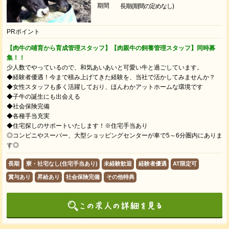
期間
長期(期間の定めなし)
PRポイント
【肉牛の哺育から育成管理スタッフ】【肉親牛の飼養管理スタッフ】同時募
集！！
少人数でやっているので、和気あいあいと可愛い牛と過ごしています。
◆経験者優遇！今まで積み上げてきた経験を、当社で活かしてみませんか？
◆女性スタッフも多く活躍しており、ほんわかアットホームな環境です
◆子牛の誕生にも出会える
◆社会保険完備
◆各種手当充実
◆住宅探しのサポートいたします！※住宅手当あり
◎コンビニやスーパー、大型ショッピングセンターが車で5～6分圏内にありま
す◎
長期
寮・社宅なし(住宅手当あり)
未経験歓迎
経験者優遇
AT限定可
賞与あり
昇給あり
社会保険完備
その他特典