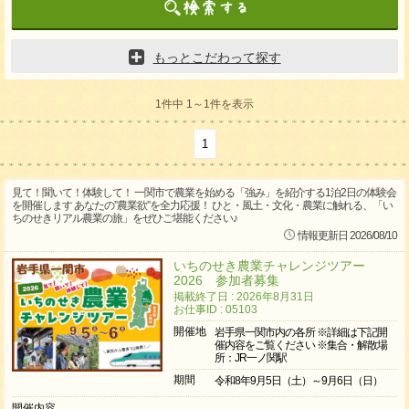
もっとこだわって探す
1件中 1～1件を表示
1
見て！聞いて！体験して！ 一関市で農業を始める「強み」を紹介する1泊2日の体験会
を開催します あなたの”農業欲”を全力応援！ ひと・風土・文化・農業に触れる、「い
ちのせきリアル農業の旅」をぜひご堪能ください♪
情報更新日 2026/08/10
いちのせき農業チャレンジツアー
2026 参加者募集
掲載終了日 : 2026年8月31日
お仕事ID : 05103
開催地
岩手県一関市内の各所 ※詳細は下記開
催内容をご覧ください ※集合・解散場
所：JR一ノ関駅
期間
令和8年9月5日（土）～9月6日（日）
開催内容