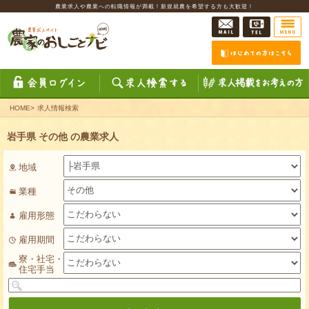
農業求人や農業への転職情報が満載！新規就農を希望する方も大歓迎！
HOME
>
求人情報検索
岩手県 その他 の農業求人
地域
業種
雇用形態
雇用期間
寮・社宅・
住宅手当