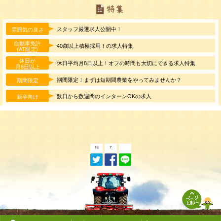
スタッフ厳選求人公開中！
雰囲気の良さ
自動車免許
40歳以上積極採用！の求人特集
(AT限定)
休日が
休日平均月8日以上！オフの時間も大切にできる求人特集
月6日以上
期間限定！まずは短期間農業をやってみませんか？
期間限定
数日から数週間のインターンOKの求人
新卒向け