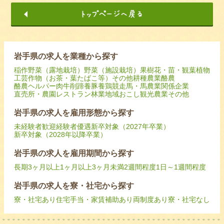
岩手県の求人を業種から探す
稲作
野菜（露地栽培）
野菜（施設栽培）
果樹
花・苗・観葉植物
工芸作物（お茶・葉たばこ等）
その他耕種農業
酪農
酪農ヘルパー
肉牛
削蹄
養豚
養鶏
競走馬・馬
農業関係企業
直売所・農園レストラン
林業
地域おこし
観光農業
その他
岩手県の求人を雇用形態から探す
未経験者歓迎
経験者優遇
新卒対象（2027年卒業）
新卒対象（2028年以降卒業）
岩手県の求人を雇用期間から探す
長期
3ヶ月以上
1ヶ月以上3ヶ月未満
2週間程度
1日～1週間程度
岩手県の求人を寮・社宅から探す
寮・社宅あり
住宅手当・家賃補助あり
両制度あり
寮・社宅なし