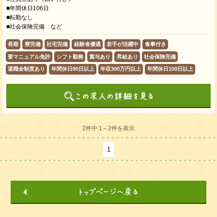
■年間休日106日
■転勤なし
■社会保険完備 など
長期
寮完備
社宅完備
経験者優遇
若手が活躍中
食事付き
要マニュアル免許
シフト勤務
賞与あり
昇給あり
社会保険完備
退職金制度あり
年間休日80日以上
年収300万円以上
年間休日100日以上
2件中 1～2件を表示
1