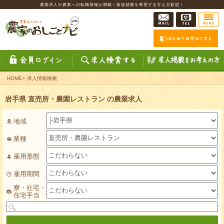
農業求人や農業への転職情報が満載！新規就農を希望する方も大歓迎！
HOME
>
求人情報検索
岩手県 直売所・農園レストラン の農業求人
地域
業種
雇用形態
雇用期間
寮・社宅・
住宅手当