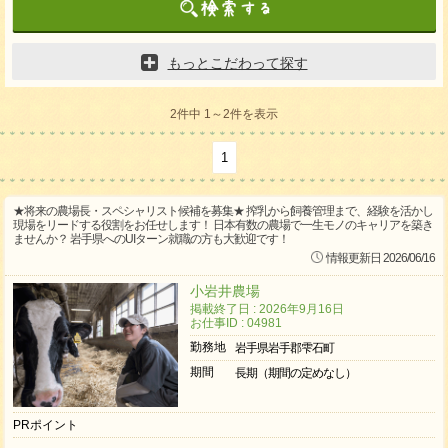
もっとこだわって探す
2件中 1～2件を表示
1
★将来の農場長・スペシャリスト候補を募集★ 搾乳から飼養管理まで、経験を活かし
現場をリードする役割をお任せします！ 日本有数の農場で一生モノのキャリアを築き
ませんか？ 岩手県へのUIターン就職の方も大歓迎です！
情報更新日 2026/06/16
小岩井農場
掲載終了日 : 2026年9月16日
お仕事ID : 04981
勤務地
岩手県岩手郡雫石町
期間
長期（期間の定めなし）
PRポイント