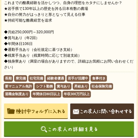
これまでの酪農経験を活かしつつ、自身の理想をカタチにしませんか？
★岩手県で130年以上の歴史を誇る日本有数の農場
★自分の努力がはっきりと形となって見える仕事
★持続可能な酪農経営を追求
◆月給250,000円～320,000円
◆賞与あり（年2回）
◆年間休日106日
◆通勤手当あり（会社規定に基づき支給）
◆残業手当あり（残業時間に応じて別途支給）
◆独身寮あり（満室の場合がありますので、詳細はお気軽にお問い合わせくだ
さい）
長期
寮完備
社宅完備
経験者優遇
若手が活躍中
食事付き
要マニュアル免許
シフト勤務
賞与あり
昇給あり
社会保険完備
退職金制度あり
年間休日80日以上
年収300万円以上