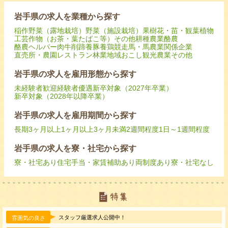
岩手県の求人を業種から探す
稲作
野菜（露地栽培）
野菜（施設栽培）
果樹
花・苗・観葉植物
工芸作物（お茶・葉たばこ等）
その他耕種農業
酪農
酪農ヘルパー
肉牛
削蹄
養豚
養鶏
競走馬・馬
農業関係企業
直売所・農園レストラン
林業
地域おこし
観光農業
その他
岩手県の求人を雇用形態から探す
未経験者歓迎
経験者優遇
新卒対象（2027年卒業）
新卒対象（2028年以降卒業）
岩手県の求人を雇用期間から探す
長期
3ヶ月以上
1ヶ月以上3ヶ月未満
2週間程度
1日～1週間程度
岩手県の求人を寮・社宅から探す
寮・社宅あり
住宅手当・家賃補助あり
両制度あり
寮・社宅なし
スタッフ厳選求人公開中！
雰囲気の良さ