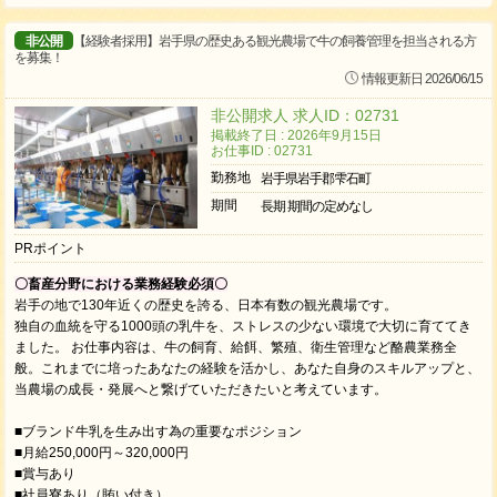
非公開
【経験者採用】岩手県の歴史ある観光農場で牛の飼養管理を担当される方
を募集！
情報更新日 2026/06/15
非公開求人 求人ID：02731
掲載終了日 : 2026年9月15日
お仕事ID : 02731
勤務地
岩手県岩手郡雫石町
期間
長期 期間の定めなし
PRポイント
〇畜産分野における業務経験必須〇
岩手の地で130年近くの歴史を誇る、日本有数の観光農場です。
独自の血統を守る1000頭の乳牛を、ストレスの少ない環境で大切に育ててき
ました。 お仕事内容は、牛の飼育、給餌、繁殖、衛生管理など酪農業務全
般。これまでに培ったあなたの経験を活かし、あなた自身のスキルアップと、
当農場の成長・発展へと繋げていただきたいと考えています。
■ブランド牛乳を生み出す為の重要なポジション
■月給250,000円～320,000円
■賞与あり
■社員寮あり（賄い付き）