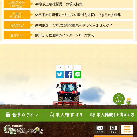
自動車免許
40歳以上積極採用！の求人特集
(AT限定)
休日が
休日平均月8日以上！オフの時間も大切にできる求人特集
月6日以上
期間限定！まずは短期間農業をやってみませんか？
期間限定
数日から数週間のインターンOKの求人
新卒向け