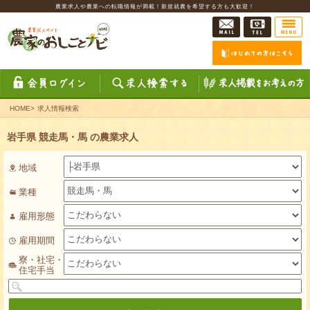
農業求人や農業への転職情報が満載！新規就農を希望する方も大歓迎！
HOME
>
求人情報検索
岩手県 競走馬・馬 の農業求人
地域
業種
雇用形態
雇用期間
寮・社宅・
住宅手当