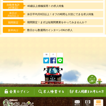
自動車免許
40歳以上積極採用！の求人特集
(AT限定)
休日が
休日平均月8日以上！オフの時間も大切にできる求人特集
月6日以上
期間限定！まずは短期間農業をやってみませんか？
期間限定
数日から数週間のインターンOKの求人
新卒向け