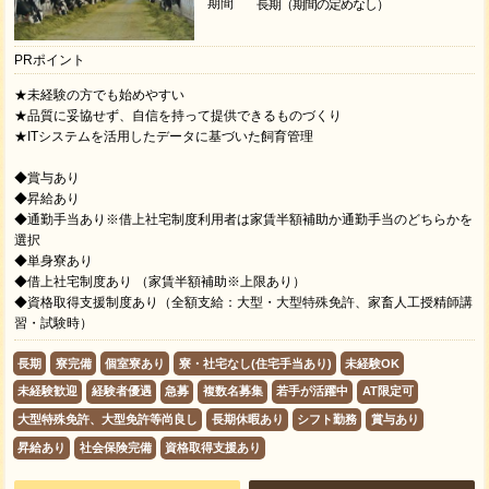
期間
長期（期間の定めなし）
PRポイント
★未経験の方でも始めやすい
★品質に妥協せず、自信を持って提供できるものづくり
★ITシステムを活用したデータに基づいた飼育管理
◆賞与あり
◆昇給あり
◆通勤手当あり※借上社宅制度利用者は家賃半額補助か通勤手当のどちらかを
選択
◆単身寮あり
◆借上社宅制度あり （家賃半額補助※上限あり）
◆資格取得支援制度あり（全額支給：大型・大型特殊免許、家畜人工授精師講
習・試験時）
長期
寮完備
個室寮あり
寮・社宅なし(住宅手当あり)
未経験OK
未経験歓迎
経験者優遇
急募
複数名募集
若手が活躍中
AT限定可
大型特殊免許、大型免許等尚良し
長期休暇あり
シフト勤務
賞与あり
昇給あり
社会保険完備
資格取得支援あり