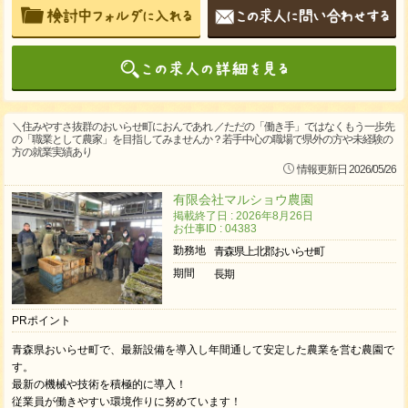
＼住みやすさ抜群のおいらせ町におんであれ ／ただの「働き手」ではなくもう一歩先
の「職業として農家」を目指してみませんか？若手中心の職場で県外の方や未経験の
方の就業実績あり
情報更新日 2026/05/26
有限会社マルショウ農園
掲載終了日 : 2026年8月26日
お仕事ID : 04383
勤務地
青森県上北郡おいらせ町
期間
長期
PRポイント
青森県おいらせ町で、最新設備を導入し年間通して安定した農業を営む農園で
す。
最新の機械や技術を積極的に導入！
従業員が働きやすい環境作りに努めています！