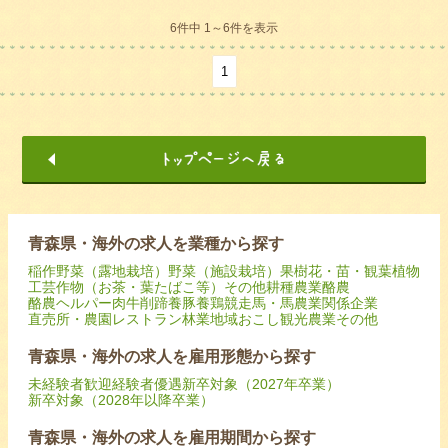
6件中 1～6件を表示
1
青森県・海外の求人を業種から探す
稲作
野菜（露地栽培）
野菜（施設栽培）
果樹
花・苗・観葉植物
工芸作物（お茶・葉たばこ等）
その他耕種農業
酪農
酪農ヘルパー
肉牛
削蹄
養豚
養鶏
競走馬・馬
農業関係企業
直売所・農園レストラン
林業
地域おこし
観光農業
その他
青森県・海外の求人を雇用形態から探す
未経験者歓迎
経験者優遇
新卒対象（2027年卒業）
新卒対象（2028年以降卒業）
青森県・海外の求人を雇用期間から探す