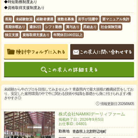
◆時短勤務制度あり
◆資格取得支援制度あり
長期
未経験歓迎
経験者優遇
複数名募集
若手が活躍中
要マニュアル免許
長期休暇あり
週休2日
シフト勤務
賞与あり
昇給あり
社会保険完備
独立支援
資格取得支援あり
年間休日100日以上
未経験から牛のプロを目指してみませんか？ 青森県内で最大規模の酪農経営をしてお
り、安定した雇用環境の中で牛に関わる技術や知識を基礎から身に付けられます♪働
きやすさ◎
情報更新日 2026/06/05
株式会社NAMIKIデーリィファーム
掲載終了日 : 2026年9月5日
お仕事ID : 04801
勤務地
青森県上北郡野辺地町