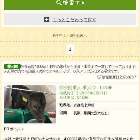
もっとこだわって探す
6件中 1～6件を表示
1
非公開
飼養頭数4,000頭！和牛の繁殖から肥育・出荷まで一貫して行っております!
未経験の方でも頑張り次第でスキルアップ、収入アップが出来る環境です。
情報更新日 2026/07/17
非公開求人 求人ID：04196
掲載終了日 : 2026年8月21日
お仕事ID : 04196
勤務地
青森県七戸町
期間
長期（期間の定めなし）
PRポイント
当社は青森県七戸町の大自然の中、4,000頭規模で高品質な和牛を繁殖から出