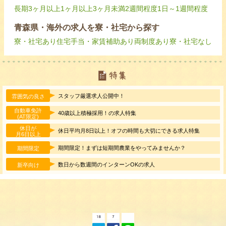
長期
3ヶ月以上
1ヶ月以上3ヶ月未満
2週間程度
1日～1週間程度
青森県・海外の求人を寮・社宅から探す
寮・社宅あり
住宅手当・家賃補助あり
両制度あり
寮・社宅なし
スタッフ厳選求人公開中！
雰囲気の良さ
自動車免許
40歳以上積極採用！の求人特集
(AT限定)
休日が
休日平均月8日以上！オフの時間も大切にできる求人特集
月6日以上
期間限定！まずは短期間農業をやってみませんか？
期間限定
数日から数週間のインターンOKの求人
新卒向け