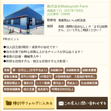
株式会社Matsuyoshi Farm
掲載終了日 : 2027年7月8日
お仕事ID : 03699
勤務地
青森県おいらせ町浜道
期間
長期（期間の定めなし）※「まずは短期
から」という方もご相談ください！
PRポイント
◆法人設立後3期目！成長中の会社です！
◆自分次第で給料も役職も上がるチャンスが沢山あります！
◆最新の設備・機械導入中！
◆幹部を目指す方も・独立を目指す方も大歓迎！
長期
寮・社宅なし(住宅手当あり)
未経験OK
未経験歓迎
経験者優遇
複数名募集
若手が活躍中
AT限定可
大型特殊免許、大型免許等尚良し
長期休暇あり
週休2日
シフト勤務
賞与あり
昇給あり
社会保険完備
幹部候補募集
独立支援
道具貸与
年間休日80日以上