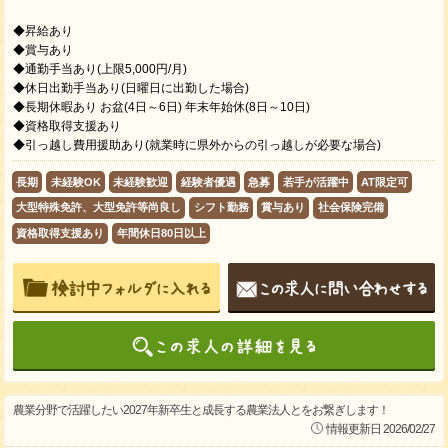
◆昇給あり
◆賞与あり
◆通勤手当あり(上限5,000円/月)
◆休日出勤手当あり(日曜日に出勤した場合)
◆長期休暇あり お盆(4日～6日) 年末年始休(8日～10日)
◆資格取得支援あり
◆引っ越し費用援助あり(就業時に県外からの引っ越しが必要な場合)
長期
未経験OK
未経験歓迎
経験者優遇
急募
若手が活躍中
AT限定可
大型特殊免許、大型免許等尚良し
シフト勤務
賞与あり
社会保険完備
資格取得支援あり
年間休日80日以上
農業分野で活躍したい2027年新卒生と成長する農業法人とをお繋ぎします！
情報更新日 2026/02/27