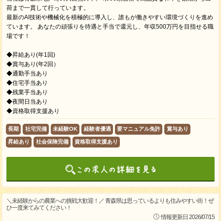
荷まで一貫して行っています。
最新のAI技術や機械化を積極的に導入し、誰もが働きやすい環境づくりを進め
ています。 あなたの頑張りを待遇と手当で還元し、年収500万円を目指せる職
場です！
◆昇給あり(年1回)
◆賞与あり(年2回）
◆通勤手当あり
◆住宅手当あり
◆残業手当あり
◆夜間日当あり
◆資格取得支援あり
長期
社宅完備
未経験OK
経験者優遇
要マニュアル免許
賞与あり
昇給あり
社会保険完備
資格取得支援あり
＼未経験からの農業への挑戦大歓迎！／ 青森県は思っているよりも住みやすい街！ぜ
ひ一度来てみてください！
情報更新日 2026/07/15