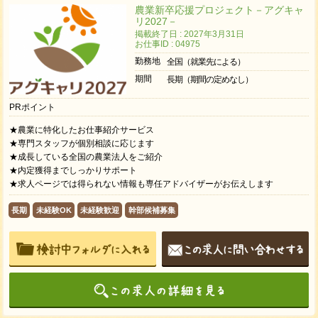
農業新卒応援プロジェクト－アグキャ
リ2027－
掲載終了日 : 2027年3月31日
お仕事ID : 04975
勤務地
全国（就業先による）
期間
長期（期間の定めなし）
PRポイント
★農業に特化したお仕事紹介サービス
★専門スタッフが個別相談に応じます
★成長している全国の農業法人をご紹介
★内定獲得までしっかりサポート
★求人ページでは得られない情報も専任アドバイザーがお伝えします
長期
未経験OK
未経験歓迎
幹部候補募集