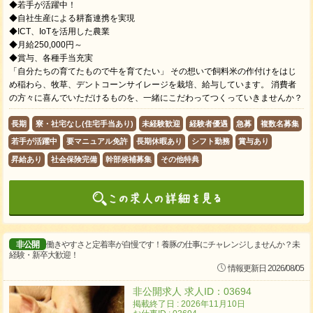
◆若手が活躍中！
◆自社生産による耕畜連携を実現
◆ICT、IoTを活用した農業
◆月給250,000円～
◆賞与、各種手当充実
「自分たちの育てたもので牛を育てたい」 その想いで飼料米の作付けをはじ
め稲わら、牧草、デントコーンサイレージを栽培、給与しています。 消費者
の方々に喜んでいただけるものを、一緒にこだわってつくっていきませんか？
長期
寮・社宅なし(住宅手当あり)
未経験歓迎
経験者優遇
急募
複数名募集
若手が活躍中
要マニュアル免許
長期休暇あり
シフト勤務
賞与あり
昇給あり
社会保険完備
幹部候補募集
その他特典
非公開
働きやすさと定着率が自慢です！養豚の仕事にチャレンジしませんか？未
経験・新卒大歓迎！
情報更新日 2026/08/05
非公開求人 求人ID：03694
掲載終了日 : 2026年11月10日