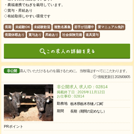
・農福連携でねぎを栽培しています。
◇賞与・昇給あり
◇有給取得しやすい環境です
長期
未経験OK
未経験歓迎
複数名募集
若手が活躍中
要マニュアル免許
長期休暇あり
賞与あり
昇給あり
社会保険完備
道具貸与
非公開
喜んでいただけるものを届けるために。 当牧場はすべてにこだわります。
情報更新日 2026/08/05
非公開求人 求人ID：02814
掲載終了日 : 2026年11月12日
お仕事ID : 02814
勤務地
栃木県栃木市樋ノ口町
期間
長期（期間の定めなし）
PRポイント