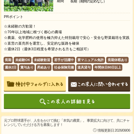
期間
長期（期間の定めなし）
PRポイント
☆未経験の方歓迎！
☆70年以上地域に根づく都心の農場
☆農薬、化学肥料の使用を極力抑えた特別栽培で安心・安全な野菜栽培を実践
☆直営の直売所を運営し、安定的な販路を確保
☆週休2日（週休3日程度を希望される方もご相談可）
長期
未経験OK
未経験歓迎
若手が活躍中
要マニュアル免許
長期休暇あり
週休2日
賞与あり
昇給あり
社会保険完備
道具貸与
年間休日80日以上
元プロ野球選手が、人生をかけて挑む「本気の農業」。 事業拡大に向けて、共にチャ
レンジしていただける方を募集します！
情報更新日 2026/08/06