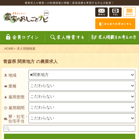
農業求人や農業への転職情報が満載！新規就農を希望する方も大歓迎！
HOME
>
求人情報検索
青森県 関東地方 の農業求人
地域
業種
雇用形態
雇用期間
寮・社宅・
住宅手当