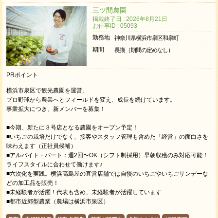
三ツ間農園
掲載終了日 : 2026年8月21日
お仕事ID : 05093
勤務地
神奈川県横浜市泉区和泉町
期間
長期（期間の定めなし）
PRポイント
横浜市泉区で観光農園を運営。
プロ野球から農業へとフィールドを変え、成長を続けています。
事業拡大につき、新メンバーを募集！
■今期、新たに３号店となる農園をオープン予定！
■いちごの栽培だけでなく、接客やスタッフ管理も含めた「経営」の面白さを
味わえます（正社員候補）
■アルバイト・パート：週2回〜OK（シフト制採用）早朝収穫のみ対応可能！
ライフスタイルに合わせて働けます♪
■六次化を実践。横浜高島屋の直営店舗では自慢のいちごやいちごサンデーな
どの加工品を販売！
■未経験者が活躍！代表も含め、未経験者が活躍しています
■都市近郊型農業（農場は横浜市泉区）