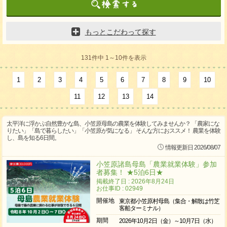
もっとこだわって探す
131件中 1～10件を表示
1
2
3
4
5
6
7
8
9
10
11
12
13
14
太平洋に浮かぶ自然豊かな島、小笠原母島の農業を体験してみませんか？ 「農家にな
りたい」「島で暮らしたい」「小笠原が気になる」 そんな方におススメ！ 農業を体験
し、島を知る6日間。
情報更新日 2026/08/07
小笠原諸島母島「農業就業体験」参加
者募集！ ★5泊6日★
掲載終了日 : 2026年8月24日
お仕事ID : 02949
開催地
東京都小笠原村母島（集合・解散は竹芝
客船ターミナル）
期間
2026年10月2日（金）～10月7日（水）