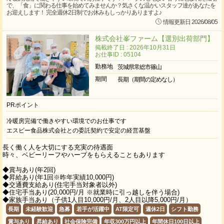
で、「食」に関わる仕事を始めてみませんか？気さくな温かいスタッフ達があなたを
お迎えします！ 完全週休2日制でお休みもしっかりありますよ♪
情報更新日 2026/08/05
株式会社峯ファーム【選別出荷部門】
掲載終了日 : 2026年10月31日
お仕事ID : 05104
勤務地
茨城県常総市篠山
期間
長期（期間の定めなし）
PRポイント
冷暖房完備で働きやすい環境でのお仕事です
エスビー食品株式会社との委託契約で安定の経営基盤
​長く働く人を大切にする充実の待遇面
時々、ベビーリーフやハーブをもらえることもあります
◆賞与あり(年2回)
◆昇給あり(年1回※昨年実績10,000円)
◆交通費支給あり(住宅手当対象者以外)
◆住宅手当あり(20,000円/月 ※就業時に引っ越しを伴う場合)
◆家族手当あり（子供1人目10,000円/月、2人目以降5,000円/月）
長期
未経験歓迎
急募
若手が活躍中
AT限定可
週休2日
シフト勤務
賞与あり
昇給あり
社会保険完備
年収300万円以上
年間休日100日以上