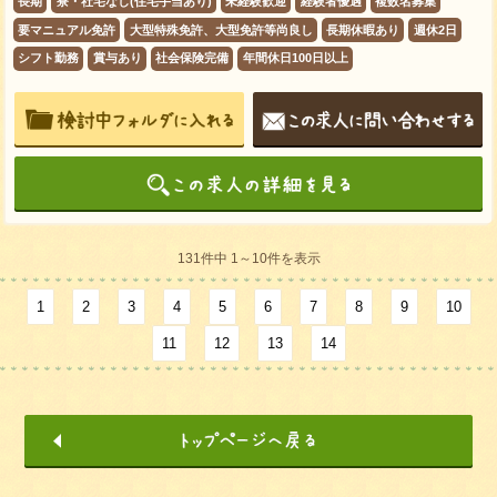
長期
寮・社宅なし(住宅手当あり)
未経験歓迎
経験者優遇
複数名募集
要マニュアル免許
大型特殊免許、大型免許等尚良し
長期休暇あり
週休2日
シフト勤務
賞与あり
社会保険完備
年間休日100日以上
131件中 1～10件を表示
1
2
3
4
5
6
7
8
9
10
11
12
13
14