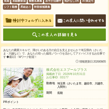
長期
未経験歓迎
複数名募集
若手が活躍中
免許なしOK
AT限定可
シフト勤務
昇給あり
幹部候補募集
あなたの農業スキルで、障がいのある方の自立を支えませんか？埼玉県内（さいた
ま・川越など）で、あなたの培った栽培ノウハウを活かしてアドバイスするお仕事で
す ◆週1日・Wワーク歓迎！
情報更新日 2026/08/05
株式会社エスプールプラス
掲載終了日 : 2026年10月31日
お仕事ID : 03177
勤務地
埼玉県（さいたま市、越谷市、川越市、
入間市）
期間
長期
PRポイント