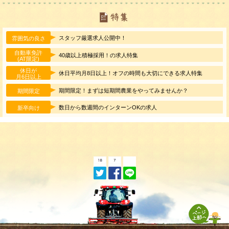
スタッフ厳選求人公開中！
雰囲気の良さ
自動車免許
40歳以上積極採用！の求人特集
(AT限定)
休日が
休日平均月8日以上！オフの時間も大切にできる求人特集
月6日以上
期間限定！まずは短期間農業をやってみませんか？
期間限定
数日から数週間のインターンOKの求人
新卒向け