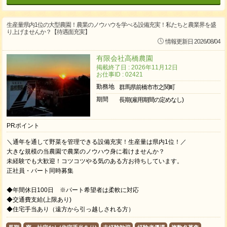
生産量県内1位の大型農園！農業のノウハウを学べる設備充実！私たちと農業界を盛
り上げませんか？【待遇面充実】
情報更新日 2026/08/04
有限会社高橋農園
掲載終了日 : 2026年11月12日
お仕事ID : 02421
勤務地
群馬県前橋市市之関町
期間
長期(雇用期間の定めなし)
PRポイント
＼通年を通して野菜を管理できる設備充実！生産量は県内1位！／
大きな規模の当農園で農業のノウハウ身に着けませんか？
未経験でも大歓迎！コツコツやる気のある方お待ちしています。
正社員・パート同時募集
◆年間休日100日 ※パート希望者は柔軟に対応
◆交通費支給(上限あり)
◆住宅手当あり（遠方から引っ越しされる方）