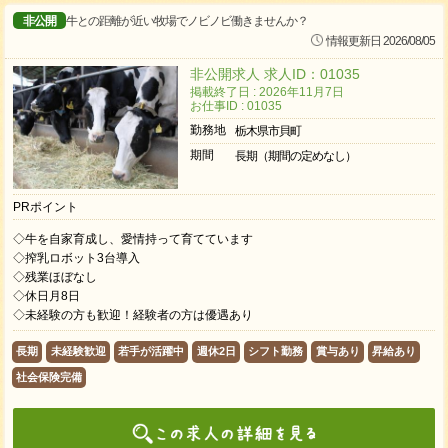
非公開
牛との距離が近い牧場でノビノビ働きませんか？
情報更新日 2026/08/05
非公開求人 求人ID：01035
掲載終了日 : 2026年11月7日
お仕事ID : 01035
勤務地
栃木県市貝町
期間
長期（期間の定めなし）
PRポイント
◇牛を自家育成し、愛情持って育てています
◇搾乳ロボット3台導入
◇残業ほぼなし
◇休日月8日
◇未経験の方も歓迎！経験者の方は優遇あり
長期
未経験歓迎
若手が活躍中
週休2日
シフト勤務
賞与あり
昇給あり
社会保険完備