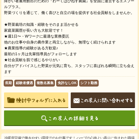
障がい者雇用創出のための『わーくはぴねす農園』を全国に運営するエスプー
ルプラス。
野菜づくりを通じて、働く喜びと自立の場を提供する社会貢献をしませんか。
★野菜栽培の知識・経験をそのまま活かせる
家庭菜園歴が長い方も大歓迎です！
★週1日〜・Wワークに最適な業務委託
他のお仕事や自身の農作業と両立しながら、無理なく続けられます
★農業指導の経験がある方歓迎♪
最初の1ヶ月は先輩指導員がフォローします
★社会貢献を肌で感じるやりがい
自分がアドバイスした野菜が元気に育ち、スタッフに喜ばれる瞬間に立ち会え
ます
長期
経験者優遇
複数名募集
免許なしOK
シフト勤務
冷暖房完備で働きやすい環境でのお仕事です！ ハーブの心地よい香りに包まれた職場