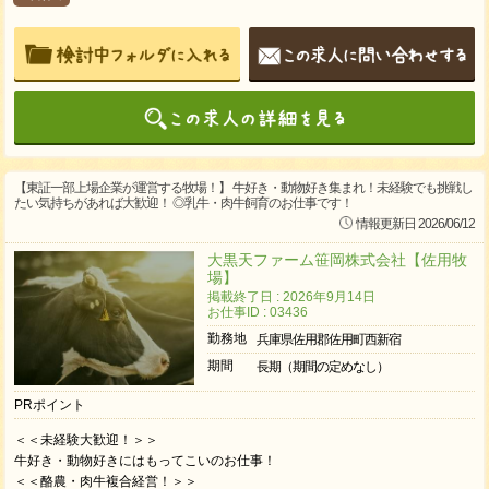
【東証一部上場企業が運営する牧場！】 牛好き・動物好き集まれ！未経験でも挑戦し
たい気持ちがあれば大歓迎！ ◎乳牛・肉牛飼育のお仕事です！
情報更新日 2026/06/12
大黒天ファーム笹岡株式会社【佐用牧
場】
掲載終了日 : 2026年9月14日
お仕事ID : 03436
勤務地
兵庫県佐用郡佐用町西新宿
期間
長期（期間の定めなし）
PRポイント
＜＜未経験大歓迎！＞＞
牛好き・動物好きにはもってこいのお仕事！
＜＜酪農・肉牛複合経営！＞＞