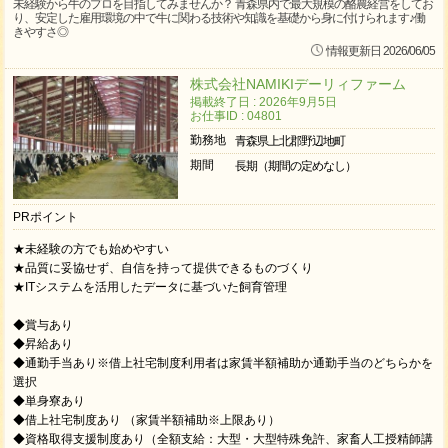
未経験から牛のプロを目指してみませんか？ 青森県内で最大規模の酪農経営をしてお
り、安定した雇用環境の中で牛に関わる技術や知識を基礎から身に付けられます♪働
きやすさ◎
情報更新日 2026/06/05
株式会社NAMIKIデーリィファーム
掲載終了日 : 2026年9月5日
お仕事ID : 04801
勤務地
青森県上北郡野辺地町
期間
長期（期間の定めなし）
PRポイント
★未経験の方でも始めやすい
★品質に妥協せず、自信を持って提供できるものづくり
★ITシステムを活用したデータに基づいた飼育管理
◆賞与あり
◆昇給あり
◆通勤手当あり※借上社宅制度利用者は家賃半額補助か通勤手当のどちらかを
選択
◆単身寮あり
◆借上社宅制度あり （家賃半額補助※上限あり）
◆資格取得支援制度あり（全額支給：大型・大型特殊免許、家畜人工授精師講