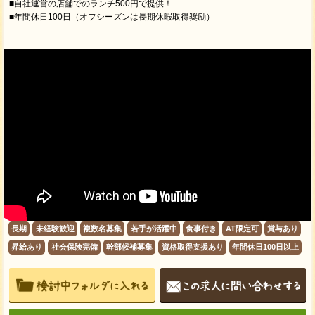
■自社運営の店舗でのランチ500円で提供！
■年間休日100日（オフシーズンは長期休暇取得奨励）
長期
未経験歓迎
複数名募集
若手が活躍中
食事付き
AT限定可
賞与あり
昇給あり
社会保険完備
幹部候補募集
資格取得支援あり
年間休日100日以上