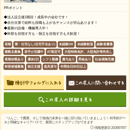
PRポイント
◆法人設立後3期目！成長中の会社です！
◆自分次第で給料も役職も上がるチャンスが沢山あります！
◆最新の設備・機械導入中！
◆幹部を目指す方も・独立を目指す方も大歓迎！
長期
寮・社宅なし(住宅手当あり)
未経験OK
未経験歓迎
経験者優遇
複数名募集
若手が活躍中
AT限定可
大型特殊免許、大型免許等尚良し
長期休暇あり
週休2日
シフト勤務
賞与あり
昇給あり
社会保険完備
幹部候補募集
独立支援
道具貸与
年間休日80日以上
「りんご」で農業、そして地域の未来を一緒に切り拓いていきましょう！ 科学的デー
タと明確なキャリアパスで、着実にステップアップができます
情報更新日 2026/07/07