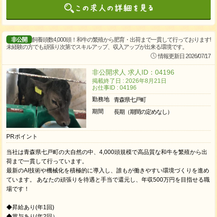
非公開
飼養頭数4,000頭！和牛の繁殖から肥育・出荷まで一貫して行っております!
未経験の方でも頑張り次第でスキルアップ、収入アップが出来る環境です。
情報更新日 2026/07/17
非公開求人 求人ID：04196
掲載終了日 : 2026年8月21日
お仕事ID : 04196
勤務地
青森県七戸町
期間
長期（期間の定めなし）
PRポイント
当社は青森県七戸町の大自然の中、4,000頭規模で高品質な和牛を繁殖から出
荷まで一貫して行っています。
最新のAI技術や機械化を積極的に導入し、誰もが働きやすい環境づくりを進め
ています。 あなたの頑張りを待遇と手当で還元し、年収500万円を目指せる職
場です！
◆昇給あり(年1回)
◆賞与あり(年2回）