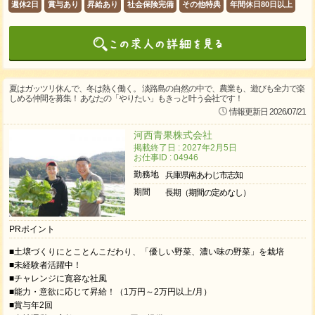
週休2日
賞与あり
昇給あり
社会保険完備
その他特典
年間休日80日以上
夏はガッツリ休んで、冬は熱く働く。 淡路島の自然の中で、農業も、遊びも全力で楽
しめる仲間を募集！ あなたの「やりたい」もきっと叶う会社です！
情報更新日 2026/07/21
河西青果株式会社
掲載終了日 : 2027年2月5日
お仕事ID : 04946
勤務地
兵庫県南あわじ市志知
期間
長期（期間の定めなし）
PRポイント
■土壌づくりにとことんこだわり、「優しい野菜、濃い味の野菜」を栽培
■未経験者活躍中！
■チャレンジに寛容な社風
■能力・意欲に応じて昇給！（1万円～2万円以上/月）
■賞与年2回