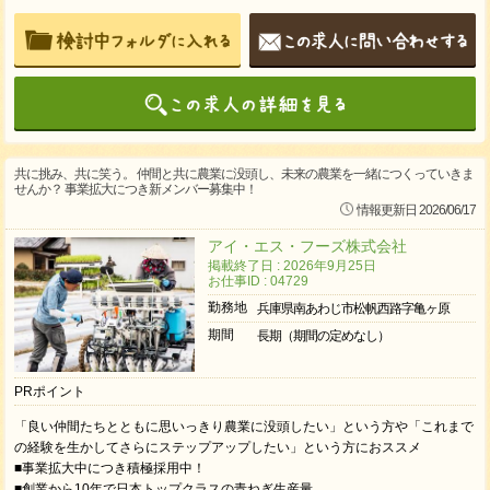
共に挑み、共に笑う。 仲間と共に農業に没頭し、未来の農業を一緒につくっていきま
せんか？ 事業拡大につき新メンバー募集中！
情報更新日 2026/06/17
アイ・エス・フーズ株式会社
掲載終了日 : 2026年9月25日
お仕事ID : 04729
勤務地
兵庫県南あわじ市松帆西路字亀ヶ原
期間
長期（期間の定めなし）
PRポイント
「良い仲間たちとともに思いっきり農業に没頭したい」という方や「これまで
の経験を生かしてさらにステップアップしたい」という方におススメ
■事業拡大中につき積極採用中！
■創業から10年で日本トップクラスの青ねぎ生産量