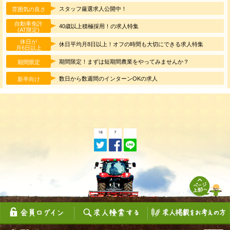
スタッフ厳選求人公開中！
雰囲気の良さ
自動車免許
40歳以上積極採用！の求人特集
(AT限定)
休日が
休日平均月8日以上！オフの時間も大切にできる求人特集
月6日以上
期間限定！まずは短期間農業をやってみませんか？
期間限定
数日から数週間のインターンOKの求人
新卒向け