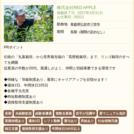
株式会社RED APPLE
掲載終了日 : 2027年3月31日
お仕事ID : 05011
勤務地
青森県弘前市三世寺
期間
長期（期間の定めなし）
PRポイント
伝統の「丸葉栽培」から世界最先端の「高密植栽培」まで、リンゴ栽培のすべ
てを網羅
従業員の半数が20代。風通しがよく、仲間と切磋琢磨できる環境です
◆明確な「等級制度あり」着実にキャリアアップを目指せます！
◆週休2日、年間休日105日
◆各種手当充実
◆時短勤務制度あり
◆資格取得支援制度あり
長期
未経験歓迎
経験者優遇
複数名募集
若手が活躍中
要マニュアル免許
長期休暇あり
週休2日
シフト勤務
賞与あり
昇給あり
社会保険完備
独立支援
資格取得支援あり
年間休日100日以上