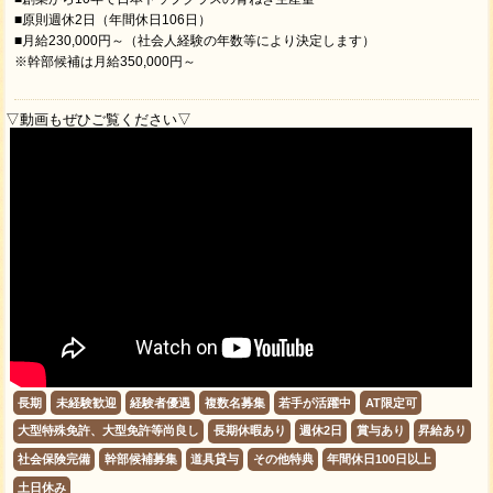
■原則週休2日（年間休日106日）
■月給230,000円～（社会人経験の年数等により決定します）
※幹部候補は月給350,000円～
▽動画もぜひご覧ください▽
長期
未経験歓迎
経験者優遇
複数名募集
若手が活躍中
AT限定可
大型特殊免許、大型免許等尚良し
長期休暇あり
週休2日
賞与あり
昇給あり
社会保険完備
幹部候補募集
道具貸与
その他特典
年間休日100日以上
土日休み