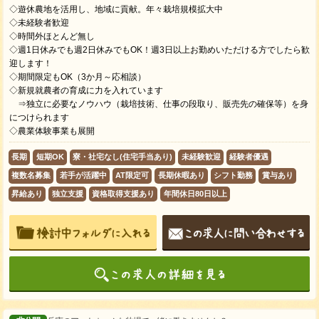
◇遊休農地を活用し、地域に貢献。年々栽培規模拡大中
◇未経験者歓迎
◇時間外ほとんど無し
◇週1日休みでも週2日休みでもOK！週3日以上お勤めいただける方でしたら歓
迎します！
◇期間限定もOK（3か月～応相談）
◇新規就農者の育成に力を入れています
⇒独立に必要なノウハウ（栽培技術、仕事の段取り、販売先の確保等）を身
につけられます
◇農業体験事業も展開
長期
短期OK
寮・社宅なし(住宅手当あり)
未経験歓迎
経験者優遇
複数名募集
若手が活躍中
AT限定可
長期休暇あり
シフト勤務
賞与あり
昇給あり
独立支援
資格取得支援あり
年間休日80日以上