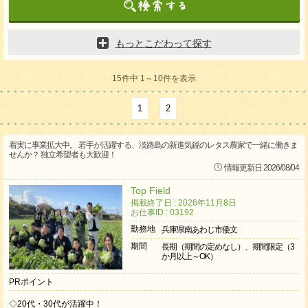
もっとこだわって探す
15件中 1～10件を表示
1
2
着実に事業拡大中。 若手が活躍する、淡路島の新進気鋭のレタス農家で一緒に働きま
せんか？ 独立希望者も大歓迎！
情報更新日 2026/08/04
Top Field
掲載終了日 : 2026年11月8日
お仕事ID : 03192
勤務地
兵庫県南あわじ市倭文
期間
長期（期間の定めなし）、期間限定（3
か月以上～OK）
PRポイント
◇20代・30代が活躍中！