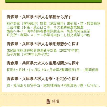
青森県・兵庫県の求人を業種から探す
稲作
野菜（露地栽培）
野菜（施設栽培）
果樹
花・苗・観葉植物
工芸作物（お茶・葉たばこ等）
その他耕種農業
酪農
酪農ヘルパー
肉牛
削蹄
養豚
養鶏
競走馬・馬
農業関係企業
直売所・農園レストラン
林業
地域おこし
観光農業
その他
青森県・兵庫県の求人を雇用形態から探す
未経験者歓迎
経験者優遇
新卒対象（2027年卒業）
新卒対象（2028年以降卒業）
青森県・兵庫県の求人を雇用期間から探す
長期
3ヶ月以上
1ヶ月以上3ヶ月未満
2週間程度
1日～1週間程度
青森県・兵庫県の求人を寮・社宅から探す
寮・社宅あり
住宅手当・家賃補助あり
両制度あり
寮・社宅なし