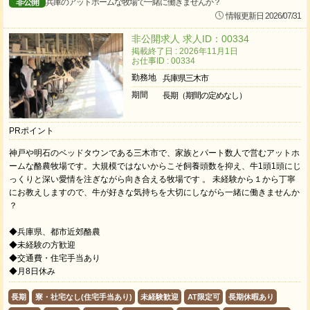
非公開
兵庫のアットホームな牧場で一緒に働きませんか？
情報更新日 2026/07/31
非公開求人 求人ID：00334
掲載終了日 : 2026年11月1日
お仕事ID : 00334
勤務地
兵庫県三木市
期間
長期（期間の定めなし）
PRポイント
神戸や明石のベッドタウンである三木市で、家族とパート数人で営むアットホ
ームな酪農牧場です。大規模ではないからこそ飼養頭数を抑え、牛1頭1頭にじ
っくりと深い愛情を注ぎながら向き合える牧場です 。 未経験から１から丁寧
にお教えしますので、牛が好きな気持ちを大切にしながら一緒に働きませんか
？
◆兵庫県、都市近郊酪農
◆未経験の方歓迎
◆交通費・住宅手当あり
◆月8日休み
長期
寮・社宅なし(住宅手当あり)
未経験歓迎
AT限定可
長期休暇あり