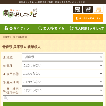
農業求人や農業への転職情報が満載！新規就農を希望する方も大歓迎！
HOME
>
求人情報検索
青森県 兵庫県 の農業求人
地域
業種
雇用形態
雇用期間
寮・社宅・
住宅手当