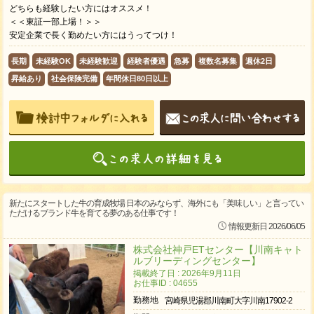
どちらも経験したい方にはオススメ！
＜＜東証一部上場！＞＞
安定企業で長く勤めたい方にはうってつけ！
長期
未経験OK
未経験歓迎
経験者優遇
急募
複数名募集
週休2日
昇給あり
社会保険完備
年間休日80日以上
新たにスタートした牛の育成牧場 日本のみならず、海外にも「美味しい」と言ってい
ただけるブランド牛を育てる夢のある仕事です！
情報更新日 2026/06/05
株式会社神戸ETセンター【川南キャト
ルブリーディングセンター】
掲載終了日 : 2026年9月11日
お仕事ID : 04655
勤務地
宮崎県児湯郡川南町大字川南17902-2