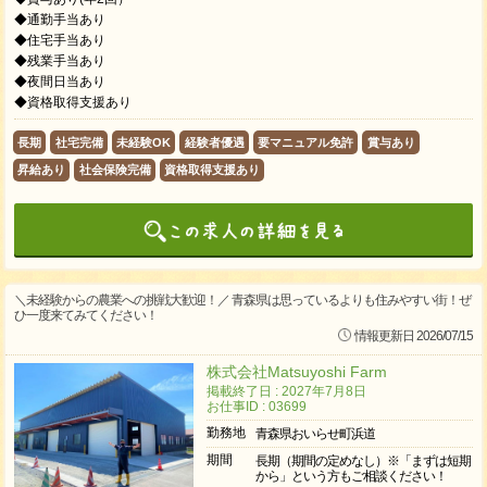
◆通勤手当あり
◆住宅手当あり
◆残業手当あり
◆夜間日当あり
◆資格取得支援あり
長期
社宅完備
未経験OK
経験者優遇
要マニュアル免許
賞与あり
昇給あり
社会保険完備
資格取得支援あり
＼未経験からの農業への挑戦大歓迎！／ 青森県は思っているよりも住みやすい街！ぜ
ひ一度来てみてください！
情報更新日 2026/07/15
株式会社Matsuyoshi Farm
掲載終了日 : 2027年7月8日
お仕事ID : 03699
勤務地
青森県おいらせ町浜道
期間
長期（期間の定めなし）※「まずは短期
から」という方もご相談ください！