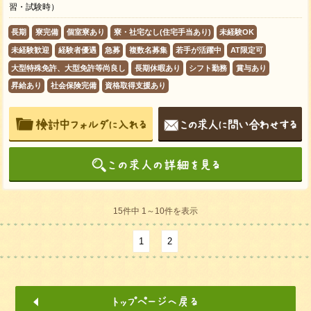
習・試験時）
長期
寮完備
個室寮あり
寮・社宅なし(住宅手当あり)
未経験OK
未経験歓迎
経験者優遇
急募
複数名募集
若手が活躍中
AT限定可
大型特殊免許、大型免許等尚良し
長期休暇あり
シフト勤務
賞与あり
昇給あり
社会保険完備
資格取得支援あり
15件中 1～10件を表示
1
2