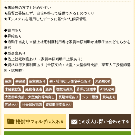
★未経験の方でも始めやすい
★品質に妥協せず、自信を持って提供できるものづくり
★ITシステムを活用したデータに基づいた飼育管理
◆賞与あり
◆昇給あり
◆通勤手当あり※借上社宅制度利用者は家賃半額補助か通勤手当のどちらかを
選択
◆単身寮あり
◆借上社宅制度あり （家賃半額補助※上限あり）
◆資格取得支援制度あり（全額支給：大型・大型特殊免許、家畜人工授精師講
習・試験時）
長期
寮完備
個室寮あり
寮・社宅なし(住宅手当あり)
未経験OK
未経験歓迎
経験者優遇
急募
複数名募集
若手が活躍中
AT限定可
大型特殊免許、大型免許等尚良し
長期休暇あり
シフト勤務
賞与あり
昇給あり
社会保険完備
資格取得支援あり