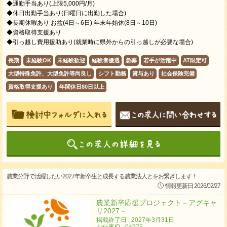
◆通勤手当あり(上限5,000円/月)
◆休日出勤手当あり(日曜日に出勤した場合)
◆長期休暇あり お盆(4日～6日) 年末年始休(8日～10日)
◆資格取得支援あり
◆引っ越し費用援助あり(就業時に県外からの引っ越しが必要な場合)
長期
未経験OK
未経験歓迎
経験者優遇
急募
若手が活躍中
AT限定可
大型特殊免許、大型免許等尚良し
シフト勤務
賞与あり
社会保険完備
資格取得支援あり
年間休日80日以上
農業分野で活躍したい2027年新卒生と成長する農業法人とをお繋ぎします！
情報更新日 2026/02/27
農業新卒応援プロジェクト－アグキャ
リ2027－
掲載終了日 : 2027年3月31日
お仕事ID : 04975