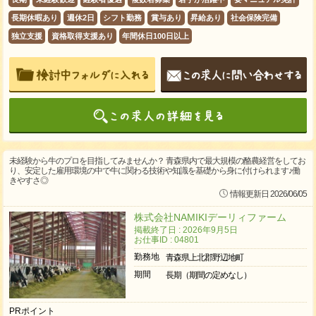
長期休暇あり
週休2日
シフト勤務
賞与あり
昇給あり
社会保険完備
独立支援
資格取得支援あり
年間休日100日以上
未経験から牛のプロを目指してみませんか？ 青森県内で最大規模の酪農経営をしてお
り、安定した雇用環境の中で牛に関わる技術や知識を基礎から身に付けられます♪働
きやすさ◎
情報更新日 2026/06/05
株式会社NAMIKIデーリィファーム
掲載終了日 : 2026年9月5日
お仕事ID : 04801
勤務地
青森県上北郡野辺地町
期間
長期（期間の定めなし）
PRポイント