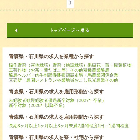
1
青森県・石川県の求人を業種から探す
稲作
野菜（露地栽培）
野菜（施設栽培）
果樹
花・苗・観葉植物
工芸作物（お茶・葉たばこ等）
その他耕種農業
酪農
酪農ヘルパー
肉牛
削蹄
養豚
養鶏
競走馬・馬
農業関係企業
直売所・農園レストラン
林業
地域おこし
観光農業
その他
青森県・石川県の求人を雇用形態から探す
未経験者歓迎
経験者優遇
新卒対象（2027年卒業）
新卒対象（2028年以降卒業）
青森県・石川県の求人を雇用期間から探す
長期
3ヶ月以上
1ヶ月以上3ヶ月未満
2週間程度
1日～1週間程度
青森県・石川県の求人を寮・社宅から探す