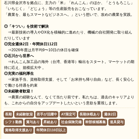
石川県金沢市を拠点に、主力の「米」「れんこん」のほか、「とうもろこし」
「いちじく」「どじょう」等の生産販売をおこなっています。
「農業を、最もスマートなビジネスへ。」という想いで、攻めの農業を実践。
◎「キツい」を技術で解決
⇒最新技術の導入やDX化を積極的に進めたり、機械の自社開発に取り組ん
だりしています
◎完全週休2日・年間休日112日
⇒2026年度は月平均9〜10日の休日を確保
◎石川から世界へ
⇒れんこん加工品の海外（台湾、香港等）輸出をスタート。マーケットの期
待に応え、規模拡大中 。
◎充実の福利厚生
⇒家族手当、資格取得支援、そして「お米持ち帰り自由」など、長く安心し
て働ける待遇を約束
◎未経験者歓迎！
⇒農業の経験なんて、なくて当たり前です。私たちは、過去のキャリアより
も、これからの自分をアップデートしたいという意欲を重視します。
長期
未経験歓迎
若手が活躍中
AT限定可
長期休暇あり
週休2日
シフト勤務
賞与あり
昇給あり
社会保険完備
幹部候補募集
道具貸与
資格取得支援あり
年間休日110日以上