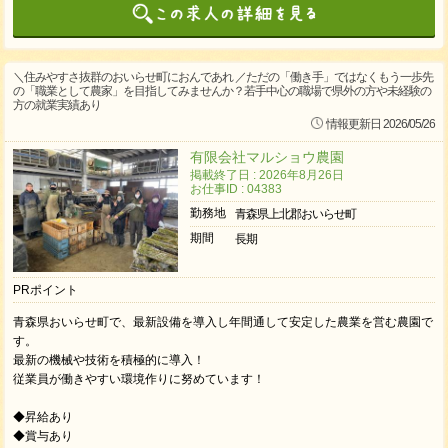
＼住みやすさ抜群のおいらせ町におんであれ ／ただの「働き手」ではなくもう一歩先
の「職業として農家」を目指してみませんか？若手中心の職場で県外の方や未経験の
方の就業実績あり
情報更新日 2026/05/26
有限会社マルショウ農園
掲載終了日 : 2026年8月26日
お仕事ID : 04383
勤務地
青森県上北郡おいらせ町
期間
長期
PRポイント
青森県おいらせ町で、最新設備を導入し年間通して安定した農業を営む農園で
す。
最新の機械や技術を積極的に導入！
従業員が働きやすい環境作りに努めています！
◆昇給あり
◆賞与あり