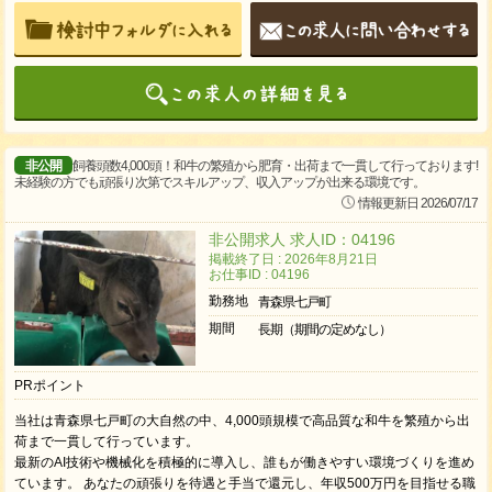
非公開
飼養頭数4,000頭！和牛の繁殖から肥育・出荷まで一貫して行っております!
未経験の方でも頑張り次第でスキルアップ、収入アップが出来る環境です。
情報更新日 2026/07/17
非公開求人 求人ID：04196
掲載終了日 : 2026年8月21日
お仕事ID : 04196
勤務地
青森県七戸町
期間
長期（期間の定めなし）
PRポイント
当社は青森県七戸町の大自然の中、4,000頭規模で高品質な和牛を繁殖から出
荷まで一貫して行っています。
最新のAI技術や機械化を積極的に導入し、誰もが働きやすい環境づくりを進め
ています。 あなたの頑張りを待遇と手当で還元し、年収500万円を目指せる職