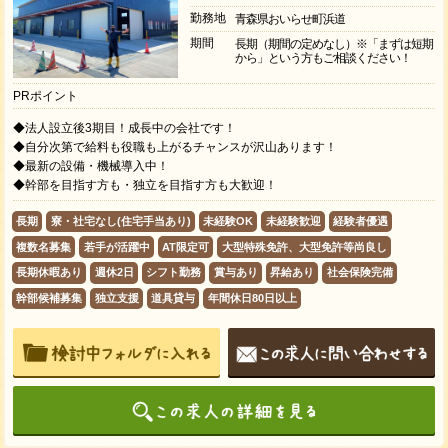
勤務地
青森県おいらせ町浜道
期間
長期（期間の定めなし）※「まずは短期
から」という方もご相談ください！
PRポイント
◆法人設立後3期目！成長中の会社です！
◆自分次第で給料も役職も上がるチャンスが沢山あります！
◆最新の設備・機械導入中！
◆幹部を目指す方も・独立を目指す方も大歓迎！
長期
寮・社宅なし(住宅手当あり)
未経験OK
未経験歓迎
経験者優遇
複数名募集
若手が活躍中
AT限定可
大型特殊免許、大型免許等尚良し
長期休暇あり
週休2日
シフト勤務
賞与あり
昇給あり
社会保険完備
幹部候補募集
独立支援
道具貸与
年間休日80日以上