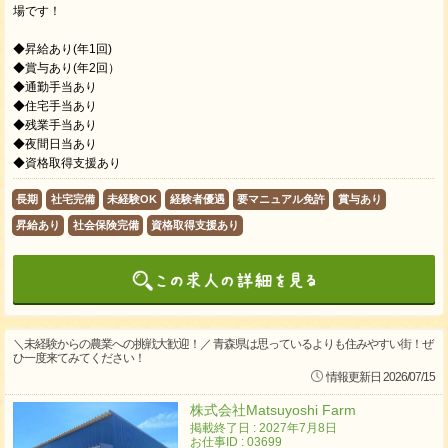
場です！
◆昇給あり(年1回)
◆賞与あり(年2回）
◆通勤手当あり
◆住宅手当あり
◆残業手当あり
◆夜間日当あり
◆資格取得支援あり
長期
社宅完備
未経験OK
経験者優遇
要マニュアル免許
賞与あり
昇給あり
社会保険完備
資格取得支援あり
＼未経験からの農業への挑戦大歓迎！／ 青森県は思っているよりも住みやすい街！ぜ
ひ一度来てみてください！
情報更新日 2026/07/15
株式会社Matsuyoshi Farm
掲載終了日 : 2027年7月8日
お仕事ID : 03699