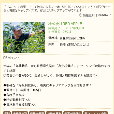
「りんご」で農業、そして地域の未来を一緒に切り拓いていきましょう！ 科学的デー
タと明確なキャリアパスで、着実にステップアップができます
情報更新日 2026/07/07
株式会社RED APPLE
掲載終了日 : 2027年3月31日
お仕事ID : 05011
勤務地
青森県弘前市三世寺
期間
長期（期間の定めなし）
PRポイント
伝統の「丸葉栽培」から世界最先端の「高密植栽培」まで、リンゴ栽培のすべ
てを網羅
従業員の半数が20代。風通しがよく、仲間と切磋琢磨できる環境です
◆明確な「等級制度あり」着実にキャリアアップを目指せます！
◆週休2日、年間休日105日
◆各種手当充実
◆時短勤務制度あり
◆資格取得支援制度あり
長期
未経験歓迎
経験者優遇
複数名募集
若手が活躍中
要マニュアル免許