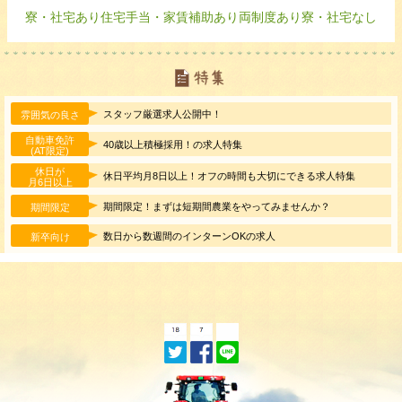
寮・社宅あり
住宅手当・家賃補助あり
両制度あり
寮・社宅なし
スタッフ厳選求人公開中！
雰囲気の良さ
自動車免許
40歳以上積極採用！の求人特集
(AT限定)
休日が
休日平均月8日以上！オフの時間も大切にできる求人特集
月6日以上
期間限定！まずは短期間農業をやってみませんか？
期間限定
数日から数週間のインターンOKの求人
新卒向け