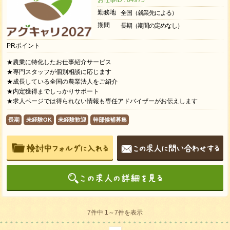
勤務地
全国（就業先による）
期間
長期（期間の定めなし）
PRポイント
★農業に特化したお仕事紹介サービス
★専門スタッフが個別相談に応じます
★成長している全国の農業法人をご紹介
★内定獲得までしっかりサポート
★求人ページでは得られない情報も専任アドバイザーがお伝えします
長期
未経験OK
未経験歓迎
幹部候補募集
7件中 1～7件を表示