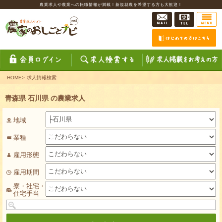
農業求人や農業への転職情報が満載！新規就農を希望する方も大歓迎！
HOME
>
求人情報検索
青森県 石川県 の農業求人
地域
業種
雇用形態
雇用期間
寮・社宅・
住宅手当