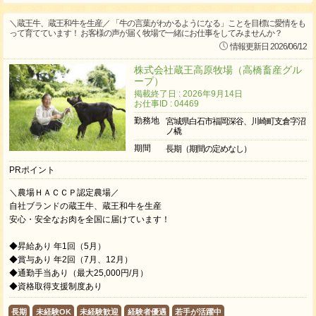
＼蔵王牛、蔵王和牛を生産／ 「牛の言葉がわかるようになる」ことを目標に愛情をも
って育てています！ お客様の声が届く牧場で一緒にお仕事をしてみませんか？
情報更新日 2026/06/12
株式会社蔵王高原牧場（高橋畜産グル
ープ）
掲載終了日 : 2026年9月14日
お仕事ID : 04469
勤務地
宮城県白石市福岡深谷、川崎町支倉字沼
ノ橇
期間
長期（期間の定めなし）
PRポイント
＼農場ＨＡＣＣＰ認定農場／
自社ブランドの蔵王牛、蔵王和牛を生産
安心・安全なお肉を全国に届けています！
◆昇給あり 年1回（5月）
◆賞与あり 年2回（7月、12月）
◆通勤手当あり（最大25,000円/月）
◆資格取得支援制度あり
長期
未経験OK
未経験歓迎
経験者優遇
若手が活躍中