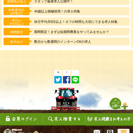
スタッフ厳選求人公開中！
雰囲気の良さ
自動車免許
40歳以上積極採用！の求人特集
(AT限定)
休日が
休日平均月8日以上！オフの時間も大切にできる求人特集
月6日以上
期間限定！まずは短期間農業をやってみませんか？
期間限定
数日から数週間のインターンOKの求人
新卒向け