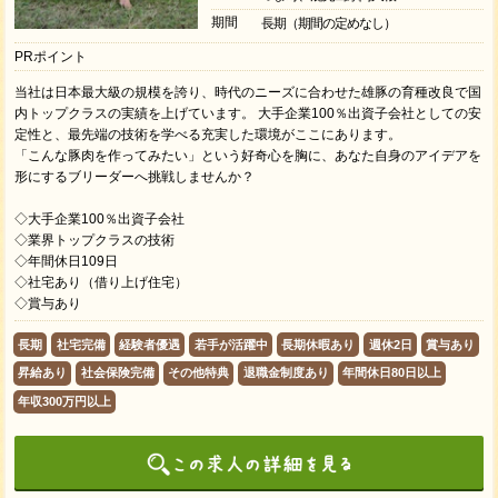
期間
長期（期間の定めなし）
PRポイント
当社は日本最大級の規模を誇り、時代のニーズに合わせた雄豚の育種改良で国
内トップクラスの実績を上げています。 大手企業100％出資子会社としての安
定性と、最先端の技術を学べる充実した環境がここにあります。
「こんな豚肉を作ってみたい」という好奇心を胸に、あなた自身のアイデアを
形にするブリーダーへ挑戦しませんか？
◇大手企業100％出資子会社
◇業界トップクラスの技術
◇年間休日109日
◇社宅あり（借り上げ住宅）
◇賞与あり
長期
社宅完備
経験者優遇
若手が活躍中
長期休暇あり
週休2日
賞与あり
昇給あり
社会保険完備
その他特典
退職金制度あり
年間休日80日以上
年収300万円以上