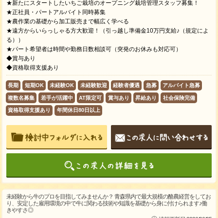
★新たにスタートしたいちご栽培のオープニング栽培管理スタッフ募集！
★正社員・パートアルバイト同時募集
★農作業の基礎から加工販売まで幅広く学べる
★遠方からいらっしゃる方大歓迎！（引っ越し準備金10万円支給♪（規定によ
る））
★パート希望者は時間や勤務日数相談可（突発のお休みも対応可）
◆賞与あり
◆資格取得支援あり
長期
短期OK
未経験OK
未経験歓迎
経験者優遇
急募
アルバイト急募
複数名募集
若手が活躍中
AT限定可
賞与あり
昇給あり
社会保険完備
資格取得支援あり
年間休日80日以上
未経験から牛のプロを目指してみませんか？ 青森県内で最大規模の酪農経営をしてお
り、安定した雇用環境の中で牛に関わる技術や知識を基礎から身に付けられます♪働
きやすさ◎