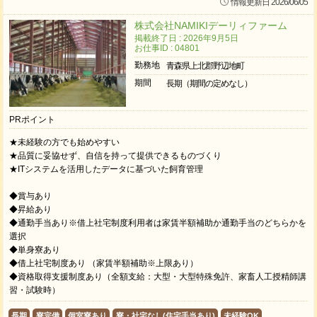
情報更新日 2026/06/05
株式会社NAMIKIデーリィファーム
掲載終了日 : 2026年9月5日
お仕事ID : 04801
勤務地
青森県上北郡野辺地町
期間
長期（期間の定めなし）
PRポイント
★未経験の方でも始めやすい
★品質に妥協せず、自信を持って提供できるものづくり
★ITシステムを活用したデータに基づいた飼育管理
◆賞与あり
◆昇給あり
◆通勤手当あり※借上社宅制度利用者は家賃半額補助か通勤手当のどちらかを
選択
◆単身寮あり
◆借上社宅制度あり （家賃半額補助※上限あり）
◆資格取得支援制度あり（全額支給：大型・大型特殊免許、家畜人工授精師講
習・試験時）
長期
寮完備
個室寮あり
寮・社宅なし(住宅手当あり)
未経験OK