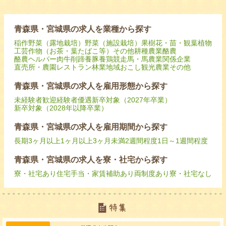
青森県・宮城県の求人を業種から探す
稲作
野菜（露地栽培）
野菜（施設栽培）
果樹
花・苗・観葉植物
工芸作物（お茶・葉たばこ等）
その他耕種農業
酪農
酪農ヘルパー
肉牛
削蹄
養豚
養鶏
競走馬・馬
農業関係企業
直売所・農園レストラン
林業
地域おこし
観光農業
その他
青森県・宮城県の求人を雇用形態から探す
未経験者歓迎
経験者優遇
新卒対象（2027年卒業）
新卒対象（2028年以降卒業）
青森県・宮城県の求人を雇用期間から探す
長期
3ヶ月以上
1ヶ月以上3ヶ月未満
2週間程度
1日～1週間程度
青森県・宮城県の求人を寮・社宅から探す
寮・社宅あり
住宅手当・家賃補助あり
両制度あり
寮・社宅なし