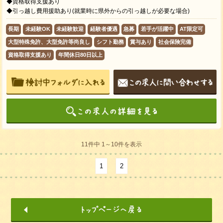
◆資格取得支援あり
◆引っ越し費用援助あり(就業時に県外からの引っ越しが必要な場合)
長期
未経験OK
未経験歓迎
経験者優遇
急募
若手が活躍中
AT限定可
大型特殊免許、大型免許等尚良し
シフト勤務
賞与あり
社会保険完備
資格取得支援あり
年間休日80日以上
11件中 1～10件を表示
1
2