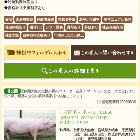
◆時短勤務制度あり
◆資格取得支援制度あり
長期
未経験歓迎
経験者優遇
複数名募集
若手が活躍中
要マニュアル免許
長期休暇あり
週休2日
シフト勤務
賞与あり
昇給あり
社会保険完備
独立支援
資格取得支援あり
年間休日100日以上
非公開
国内最大級の規模の豚のブリーダー企業！ マーケットのニーズに合わせた
質の高い種豚を全国の養豚農家様へ供給しています
情報更新日 2026/06/19
非公開求人 求人ID：01850
掲載終了日 : 2026年9月16日
お仕事ID : 01850
勤務地
秋田県大館市、宮城県大崎市、千葉県館
山市、富山県富山市、鹿児島県薩摩郡さ
つま町、鹿児島県阿久根