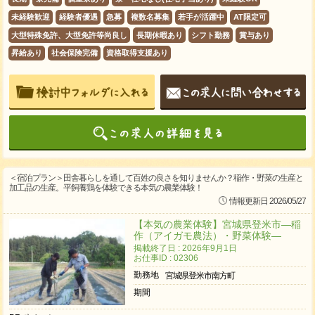
未経験歓迎
経験者優遇
急募
複数名募集
若手が活躍中
AT限定可
大型特殊免許、大型免許等尚良し
長期休暇あり
シフト勤務
賞与あり
昇給あり
社会保険完備
資格取得支援あり
＜宿泊プラン＞田舎暮らしを通して百姓の良さを知りませんか？稲作・野菜の生産と
加工品の生産。平飼養鶏を体験できる本気の農業体験！
情報更新日 2026/05/27
【本気の農業体験】宮城県登米市―稲
作（アイガモ農法）・野菜体験―
掲載終了日 : 2026年9月1日
お仕事ID : 02306
勤務地
宮城県登米市南方町
期間