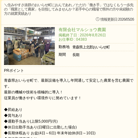
＼住みやすさ抜群のおいらせ町におんであれ ／ただの「働き手」ではなくもう一歩先
の「職業として農家」を目指してみませんか？若手中心の職場で県外の方や未経験の
方の就業実績あり
情報更新日 2026/05/26
有限会社マルショウ農園
掲載終了日 : 2026年8月26日
お仕事ID : 04383
勤務地
青森県上北郡おいらせ町
期間
長期
PRポイント
青森県おいらせ町で、最新設備を導入し年間通して安定した農業を営む農園で
す。
最新の機械や技術を積極的に導入！
従業員が働きやすい環境作りに努めています！
◆昇給あり
◆賞与あり
◆通勤手当あり(上限5,000円/月)
◆休日出勤手当あり(日曜日に出勤した場合)
◆長期休暇あり お盆(4日～6日) 年末年始休(8日～10日)