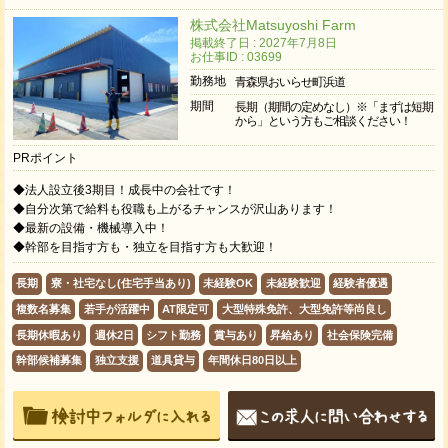
株式会社Matsuyoshi Farm
掲載終了日 : 2027年7月8日
お仕事ID : 03699
勤務地
青森県おいらせ町浜道
期間
長期（期間の定めなし）※「まずは短期
から」という方もご相談ください！
PRポイント
◆法人設立後3期目！成長中の会社です！
◆自分次第で給料も役職も上がるチャンスが沢山あります！
◆最新の設備・機械導入中！
◆幹部を目指す方も・独立を目指す方も大歓迎！
長期
寮・社宅なし(住宅手当あり)
未経験OK
未経験歓迎
経験者優遇
複数名募集
若手が活躍中
AT限定可
大型特殊免許、大型免許等尚良し
長期休暇あり
週休2日
シフト勤務
賞与あり
昇給あり
社会保険完備
幹部候補募集
独立支援
道具貸与
年間休日80日以上