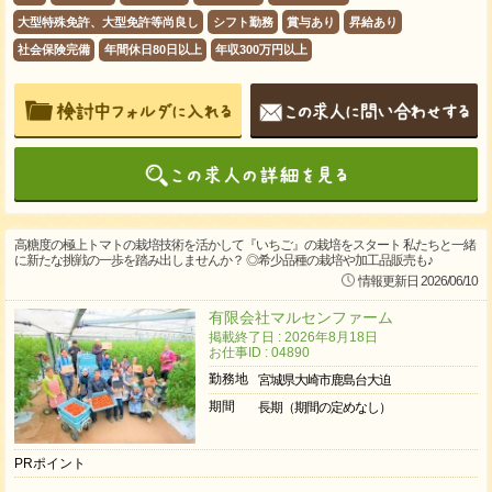
大型特殊免許、大型免許等尚良し
シフト勤務
賞与あり
昇給あり
社会保険完備
年間休日80日以上
年収300万円以上
高糖度の極上トマトの栽培技術を活かして『いちご』の栽培をスタート 私たちと一緒
に新たな挑戦の一歩を踏み出しませんか？ ◎希少品種の栽培や加工品販売も♪
情報更新日 2026/06/10
有限会社マルセンファーム
掲載終了日 : 2026年8月18日
お仕事ID : 04890
勤務地
宮城県大崎市鹿島台大迫
期間
長期（期間の定めなし）
PRポイント