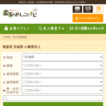
農業求人や農業への転職情報が満載！新規就農を希望する方も大歓迎！
HOME
>
求人情報検索
青森県 宮城県 の農業求人
地域
業種
雇用形態
雇用期間
寮・社宅・
住宅手当