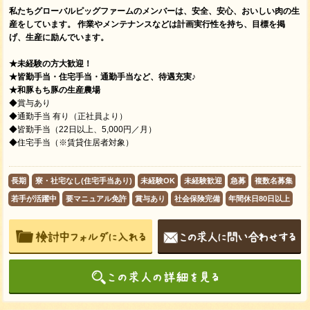
私たちグローバルピッグファームのメンバーは、安全、安心、おいしい肉の生
産をしています。 作業やメンテナンスなどは計画実行性を持ち、目標を掲
げ、生産に励んでいます。
★未経験の方大歓迎！
★皆勤手当・住宅手当・通勤手当など、待遇充実♪
★和豚もち豚の生産農場
◆賞与あり
◆通勤手当 有り（正社員より）
◆皆勤手当（22日以上、5,000円／月）
◆住宅手当（※賃貸住居者対象）
長期
寮・社宅なし(住宅手当あり)
未経験OK
未経験歓迎
急募
複数名募集
若手が活躍中
要マニュアル免許
賞与あり
社会保険完備
年間休日80日以上