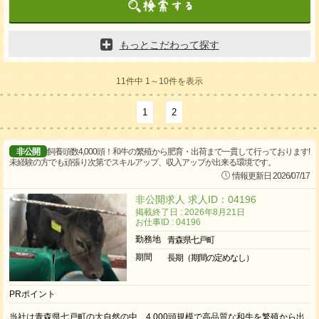
もっとこだわって探す
11件中 1～10件を表示
1
2
非公開
飼養頭数4,000頭！和牛の繁殖から肥育・出荷まで一貫して行っております!
未経験の方でも頑張り次第でスキルアップ、収入アップが出来る環境です。
情報更新日 2026/07/17
非公開求人 求人ID：04196
掲載終了日 : 2026年8月21日
お仕事ID : 04196
勤務地
青森県七戸町
期間
長期（期間の定めなし）
PRポイント
当社は青森県七戸町の大自然の中、4,000頭規模で高品質な和牛を繁殖から出