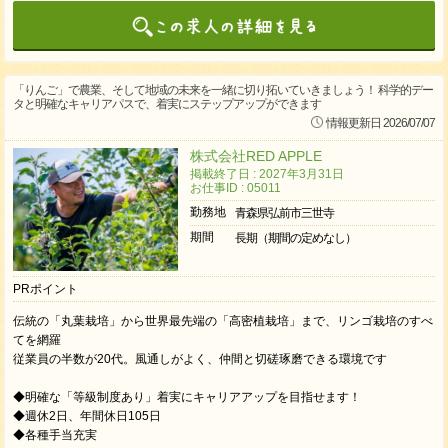
「りんご」で農業、そして地域の未来を一緒に切り拓いていきましょう！ 科学的デー
タと明確なキャリアパスで、着実にステップアップができます
情報更新日 2026/07/07
株式会社RED APPLE
掲載終了日 : 2027年3月31日
お仕事ID : 05011
勤務地
青森県弘前市三世寺
期間
長期（期間の定めなし）
PRポイント
伝統の「丸葉栽培」から世界最先端の「高密植栽培」まで、リンゴ栽培のすべ
てを網羅
従業員の半数が20代。風通しがよく、仲間と切磋琢磨できる環境です
◆明確な「等級制度あり」着実にキャリアアップを目指せます！
◆週休2日、年間休日105日
◆各種手当充実