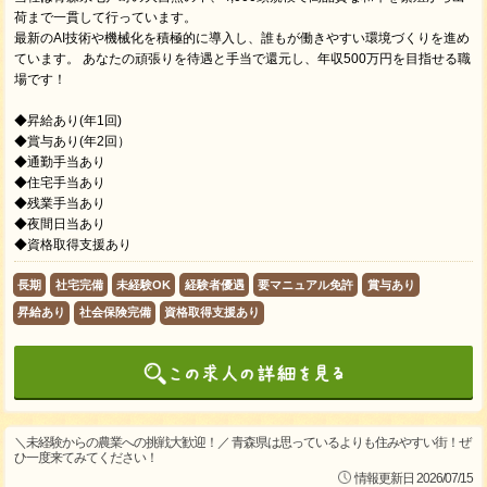
荷まで一貫して行っています。
最新のAI技術や機械化を積極的に導入し、誰もが働きやすい環境づくりを進め
ています。 あなたの頑張りを待遇と手当で還元し、年収500万円を目指せる職
場です！
◆昇給あり(年1回)
◆賞与あり(年2回）
◆通勤手当あり
◆住宅手当あり
◆残業手当あり
◆夜間日当あり
◆資格取得支援あり
長期
社宅完備
未経験OK
経験者優遇
要マニュアル免許
賞与あり
昇給あり
社会保険完備
資格取得支援あり
＼未経験からの農業への挑戦大歓迎！／ 青森県は思っているよりも住みやすい街！ぜ
ひ一度来てみてください！
情報更新日 2026/07/15