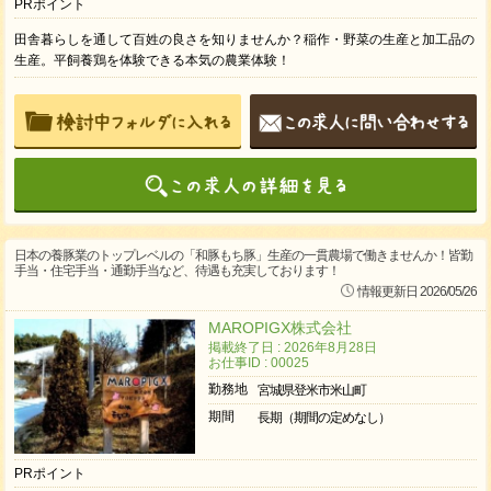
PRポイント
田舎暮らしを通して百姓の良さを知りませんか？稲作・野菜の生産と加工品の
生産。平飼養鶏を体験できる本気の農業体験！
日本の養豚業のトップレベルの「和豚もち豚」生産の一貫農場で働きませんか！皆勤
手当・住宅手当・通勤手当など、待遇も充実しております！
情報更新日 2026/05/26
MAROPIGX株式会社
掲載終了日 : 2026年8月28日
お仕事ID : 00025
勤務地
宮城県登米市米山町
期間
長期（期間の定めなし）
PRポイント