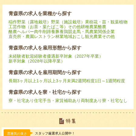
青森県の求人を業種から探す
稲作
野菜（露地栽培）
野菜（施設栽培）
果樹
花・苗・観葉植物
工芸作物（お茶・葉たばこ等）
その他耕種農業
酪農
酪農ヘルパー
肉牛
削蹄
養豚
養鶏
競走馬・馬
農業関係企業
直売所・農園レストラン
林業
地域おこし
観光農業
その他
青森県の求人を雇用形態から探す
未経験者歓迎
経験者優遇
新卒対象（2027年卒業）
新卒対象（2028年以降卒業）
青森県の求人を雇用期間から探す
長期
3ヶ月以上
1ヶ月以上3ヶ月未満
2週間程度
1日～1週間程度
青森県の求人を寮・社宅から探す
寮・社宅あり
住宅手当・家賃補助あり
両制度あり
寮・社宅なし
スタッフ厳選求人公開中！
雰囲気の良さ