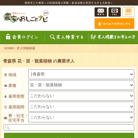
農業求人や農業への転職情報が満載！新規就農を希望する方も大歓迎！
HOME
>
求人情報検索
青森県 花・苗・観葉植物 の農業求人
地域
業種
雇用形態
雇用期間
寮・社宅・
住宅手当