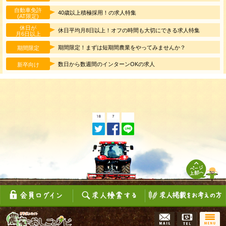
自動車免許
40歳以上積極採用！の求人特集
(AT限定)
休日が
休日平均月8日以上！オフの時間も大切にできる求人特集
月6日以上
期間限定！まずは短期間農業をやってみませんか？
期間限定
数日から数週間のインターンOKの求人
新卒向け