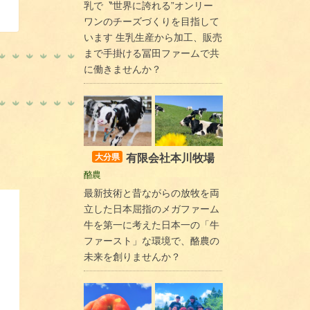
乳で〝世界に誇れる”オンリー
ワンのチーズづくりを目指して
います 生乳生産から加工、販売
まで手掛ける冨田ファームで共
に働きませんか？
有限会社本川牧場
大分県
酪農
最新技術と昔ながらの放牧を両
立した日本屈指のメガファーム
牛を第一に考えた日本一の「牛
ファースト」な環境で、酪農の
未来を創りませんか？