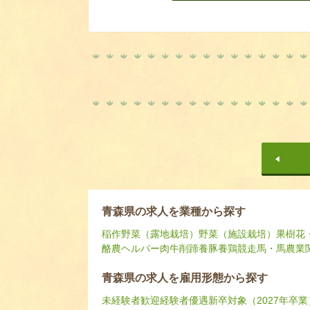
青森県の求人を業種から探す
稲作
野菜（露地栽培）
野菜（施設栽培）
果樹
花
酪農ヘルパー
肉牛
削蹄
養豚
養鶏
競走馬・馬
農業
青森県の求人を雇用形態から探す
未経験者歓迎
経験者優遇
新卒対象（2027年卒業