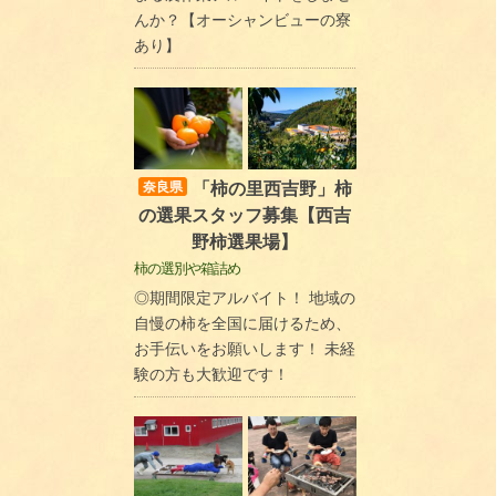
んか？【オーシャンビューの寮
あり】
「柿の里西吉野」柿
奈良県
の選果スタッフ募集【西吉
野柿選果場】
柿の選別や箱詰め
◎期間限定アルバイト！ 地域の
自慢の柿を全国に届けるため、
お手伝いをお願いします！ 未経
験の方も大歓迎です！