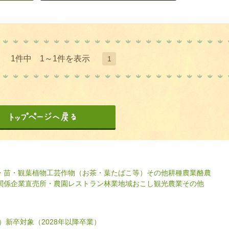
1件中 1～1件を表示
1
・苗・観葉植物
工芸作物（お茶・葉たばこ等）
その他耕種農業
酪農
関係企業
直売所・農園レストラン
林業
地域おこし
観光農業
その他
）
新卒対象（2028年以降卒業）