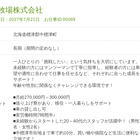
牧場株式会社
：2027年7月21日 お仕事ID:05089
北海道標津郡中標津町
長期（期間の定めなし）
一人ひとりの「挑戦したい」という気持ちを大切にしています。
未経験の方にはマンツーマンで丁寧に指導し、経験者の方には希
望や適性に合わせて仕事を任せるなど、それぞれに合った成長を
サポート！
年齢や性別に関係なくチャレンジできる環境です！
■月給270,000円～300,000円
■借り上げ寮があり、移住・一人暮らしをサポート
ント
■車の貸し出し可
■実労働時間7時間半♪
■未経験からスタートした20～40代のスタッフが活躍中！（男性
名・女性2名）
■中標津市街地まで車で約10分。買い物や病院など生活に便利な
立地です！