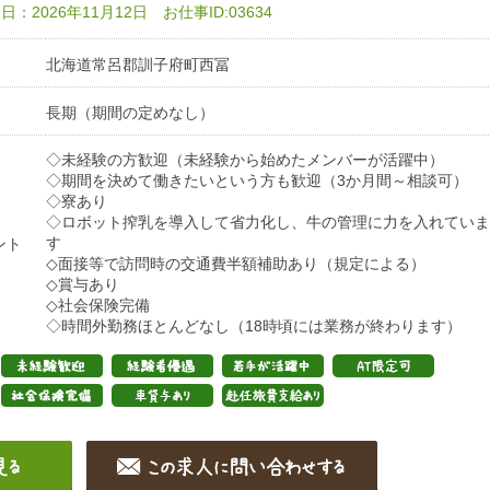
：2026年11月12日 お仕事ID:03634
北海道常呂郡訓子府町西冨
長期（期間の定めなし）
◇未経験の方歓迎（未経験から始めたメンバーが活躍中）
◇期間を決めて働きたいという方も歓迎（3か月間～相談可）
◇寮あり
◇ロボット搾乳を導入して省力化し、牛の管理に力を入れていま
す
ント
◇面接等で訪問時の交通費半額補助あり（規定による）
◇賞与あり
◇社会保険完備
◇時間外勤務ほとんどなし（18時頃には業務が終わります）