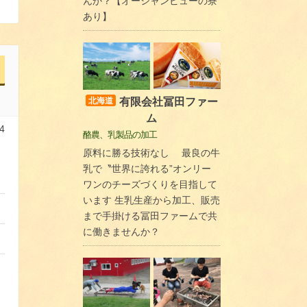
んか？【オーシャンビューの寮
あり】
有限会社冨田ファー
北海道
ム
4
酪農、乳製品の加工
原料に勝る技術なし 最良の牛
乳で〝世界に誇れる”オンリー
ワンのチーズづくりを目指して
います 生乳生産から加工、販売
まで手掛ける冨田ファームで共
に働きませんか？