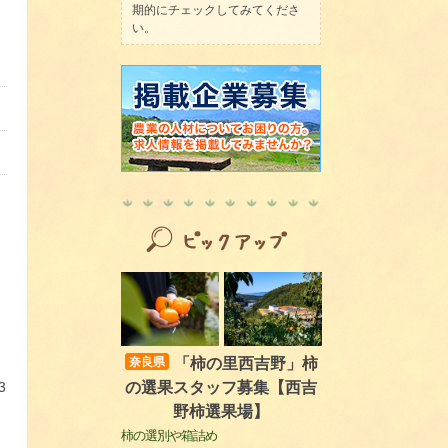
期的にチェックしてみてくださ
い。
「柿の里西吉野」柿
奈良県
の選果スタッフ募集【西吉
3
野柿選果場】
柿の選別や箱詰め