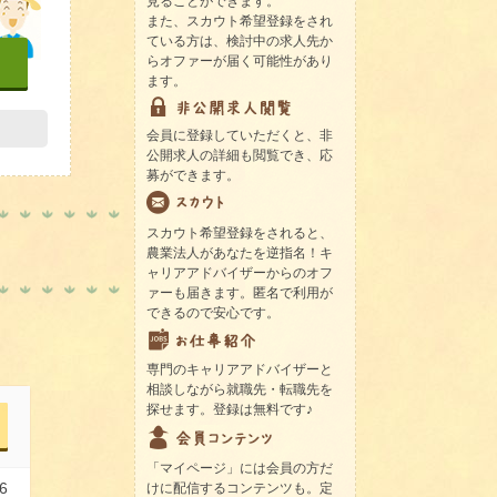
見ることができます。
また、スカウト希望登録をされ
ている方は、検討中の求人先か
らオファーが届く可能性があり
ます。
会員に登録していただくと、非
公開求人の詳細も閲覧でき、応
募ができます。
スカウト希望登録をされると、
農業法人があなたを逆指名！キ
ャリアアドバイザーからのオフ
ァーも届きます。匿名で利用が
できるので安心です。
専門のキャリアアドバイザーと
相談しながら就職先・転職先を
探せます。登録は無料です♪
「マイページ」には会員の方だ
6
けに配信するコンテンツも。定