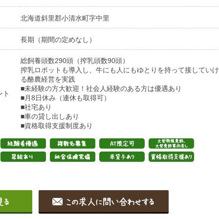
北海道斜里郡小清水町字中里
長期（期間の定めなし）
総飼養頭数290頭（搾乳頭数90頭）
搾乳ロボットも導入し、牛にも人にもゆとりを持って接していけ
る酪農経営を実践
■未経験の方大歓迎！社会人経験のある方は優遇あり
ント
■月8日休み（連休も取得可）
■社宅あり
■車の貸し出しあり
■資格取得支援制度あり