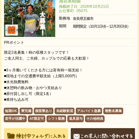
扇谷果樹園
掲載終了日 : 2026年10月21日
お仕事ID : 05075
勤務地
奈良県五條市
期間
期間限定（10月1日頃～12月20日頃）
PRポイント
限定2名募集！柿の収穫スタッフです！
ご友人同士、ご夫婦、カップルでの応募も大歓迎！
■3ヶ月働いてくださる方には富有柿一箱支給！
■現地までの交通費半額支給（上限5,000円）
■水光熱費無料
■休憩時の飲み物・おやつ支給あり
■原付貸し出し可（限定1名）
■車持ち込み可
短期OK
寮完備
個室寮あり
未経験歓迎
アルバイト急募
複数名募集
若手が活躍中
AT限定可
シフト勤務
道具貸与
その他特典