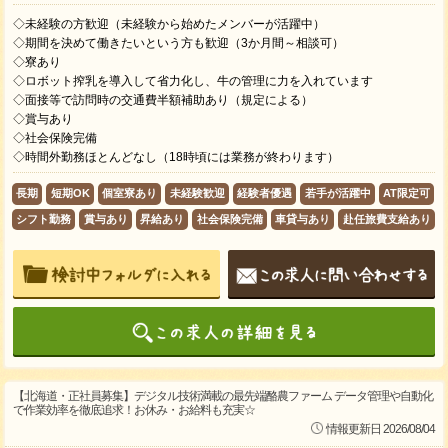
◇未経験の方歓迎（未経験から始めたメンバーが活躍中）
◇期間を決めて働きたいという方も歓迎（3か月間～相談可）
◇寮あり
◇ロボット搾乳を導入して省力化し、牛の管理に力を入れています
◇面接等で訪問時の交通費半額補助あり（規定による）
◇賞与あり
◇社会保険完備
◇時間外勤務ほとんどなし（18時頃には業務が終わります）
長期
短期OK
個室寮あり
未経験歓迎
経験者優遇
若手が活躍中
AT限定可
シフト勤務
賞与あり
昇給あり
社会保険完備
車貸与あり
赴任旅費支給あり
【北海道・正社員募集】デジタル技術満載の最先端酪農ファーム データ管理や自動化
で作業効率を徹底追求！お休み・お給料も充実☆
情報更新日 2026/08/04