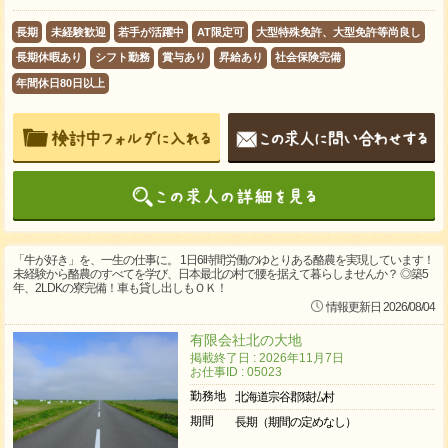
長期
未経験歓迎
若手が活躍中
AT限定可
大型特殊免許、大型免許等尚良し
長期休暇あり
シフト勤務
賞与あり
昇給あり
社会保険完備
年間休日80日以上
「牛が好き」を、一生の仕事に。 1日6時間労働のゆとりある酪農を実現しています！
未経験から酪農のすべてを学び、日本最北の村で腰を据えて暮らしませんか？ ◎築5
年、2LDKの寮完備！車も貸し出しもＯＫ！
情報更新日 2026/08/04
有限会社北の大地
掲載終了日 : 2026年11月7日
お仕事ID : 05023
勤務地
北海道宗谷郡猿払村
期間
長期（期間の定めなし）