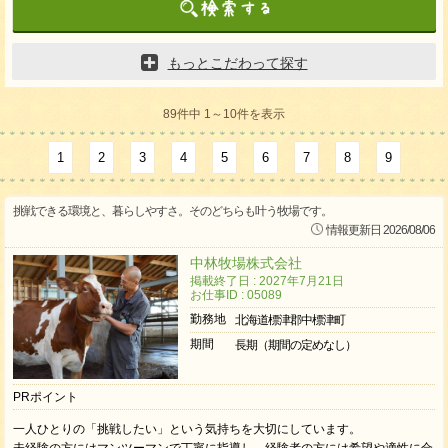
もっとこだわって探す
89件中 1～10件を表示
1
2
3
4
5
6
7
8
9
挑戦できる環境と、暮らしやすさ。そのどちらも叶う牧場です。
情報更新日 2026/08/06
中林牧場株式会社
掲載終了日 : 2027年7月21日
お仕事ID : 05089
勤務地
北海道標津郡中標津町
期間
長期（期間の定めなし）
PRポイント
一人ひとりの「挑戦したい」という気持ちを大切にしています。
未経験の方にはマンツーマンで丁寧に指導し、経験者の方には希望や適性に合