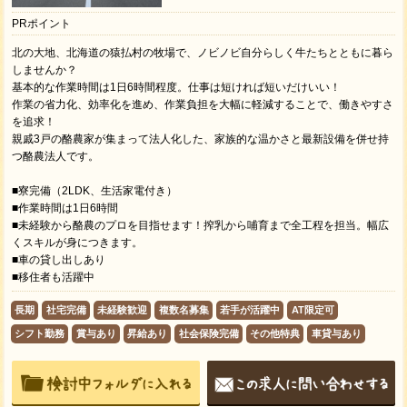
PRポイント
北の大地、北海道の猿払村の牧場で、ノビノビ自分らしく牛たちとともに暮ら
しませんか？
基本的な作業時間は1日6時間程度。仕事は短ければ短いだけいい！
作業の省力化、効率化を進め、作業負担を大幅に軽減することで、働きやすさ
を追求！
親戚3戸の酪農家が集まって法人化した、家族的な温かさと最新設備を併せ持
つ酪農法人です。
■寮完備（2LDK、生活家電付き）
■作業時間は1日6時間
■未経験から酪農のプロを目指せます！搾乳から哺育まで全工程を担当。幅広
くスキルが身につきます。
■車の貸し出しあり
■移住者も活躍中
長期
社宅完備
未経験歓迎
複数名募集
若手が活躍中
AT限定可
シフト勤務
賞与あり
昇給あり
社会保険完備
その他特典
車貸与あり