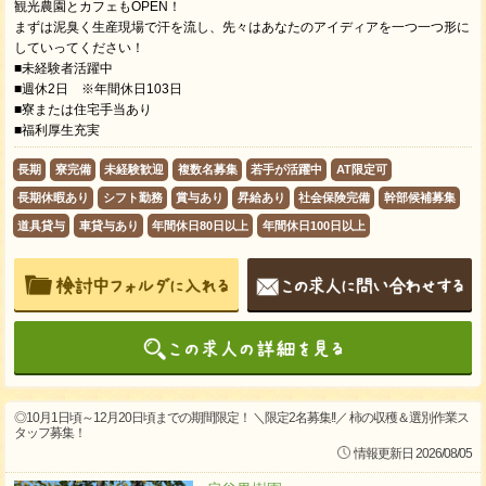
観光農園とカフェもOPEN！
まずは泥臭く生産現場で汗を流し、先々はあなたのアイディアを一つ一つ形に
していってください！
■未経験者活躍中
■週休2日 ※年間休日103日
■寮または住宅手当あり
■福利厚生充実
長期
寮完備
未経験歓迎
複数名募集
若手が活躍中
AT限定可
長期休暇あり
シフト勤務
賞与あり
昇給あり
社会保険完備
幹部候補募集
道具貸与
車貸与あり
年間休日80日以上
年間休日100日以上
◎10月1日頃～12月20日頃までの期間限定！ ＼限定2名募集!!／ 柿の収穫＆選別作業ス
タッフ募集！
情報更新日 2026/08/05