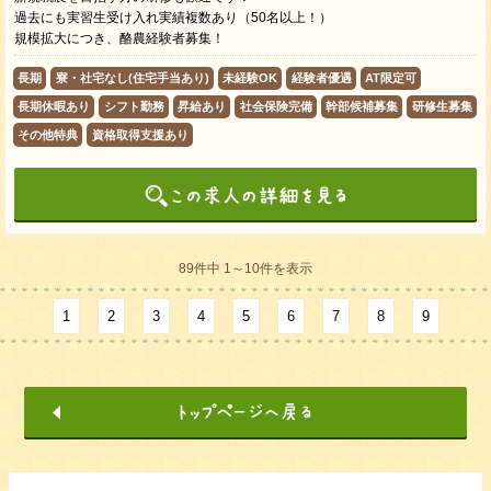
過去にも実習生受け入れ実績複数あり（50名以上！）
規模拡大につき、酪農経験者募集！
長期
寮・社宅なし(住宅手当あり)
未経験OK
経験者優遇
AT限定可
長期休暇あり
シフト勤務
昇給あり
社会保険完備
幹部候補募集
研修生募集
その他特典
資格取得支援あり
89件中 1～10件を表示
1
2
3
4
5
6
7
8
9