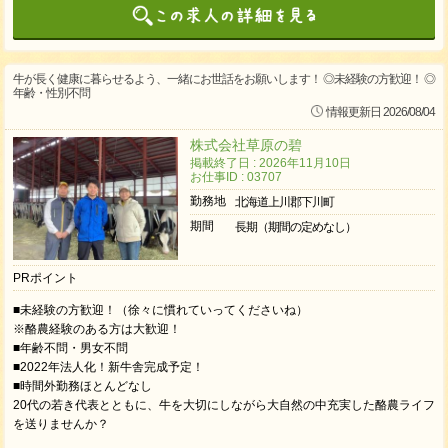
牛が長く健康に暮らせるよう、一緒にお世話をお願いします！ ◎未経験の方歓迎！ ◎
年齢・性別不問
情報更新日 2026/08/04
株式会社草原の碧
掲載終了日 : 2026年11月10日
お仕事ID : 03707
勤務地
北海道上川郡下川町
期間
長期（期間の定めなし）
PRポイント
■未経験の方歓迎！（徐々に慣れていってくださいね）
※酪農経験のある方は大歓迎！
■年齢不問・男女不問
■2022年法人化！新牛舎完成予定！
■時間外勤務ほとんどなし
20代の若き代表とともに、牛を大切にしながら大自然の中充実した酪農ライフ
を送りませんか？