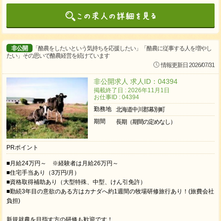
非公開
「酪農をしたいという気持ちを応援したい」「酪農に従事する人を増やし
たい」その思いで酪農経営を続けています
情報更新日 2026/07/31
非公開求人 求人ID：04394
掲載終了日 : 2026年11月1日
お仕事ID : 04394
勤務地
北海道中川郡幕別町
期間
長期（期間の定めなし）
PRポイント
■月給24万円～ ※経験者は月給26万円～
■住宅手当あり（3万円/月）
■資格取得補助あり（大型特殊、中型、けん引免許）
■勤続3年目の意欲のある方はカナダへ約1週間の牧場研修旅行あり！(旅費会社
負担)
新規就農を目指す方の研修も歓迎です！