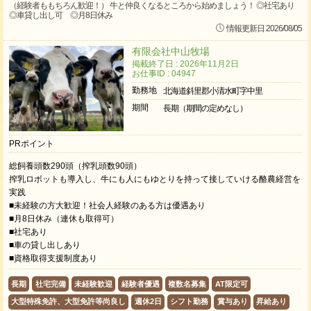
（経験者ももちろん歓迎！） 牛と仲良くなるところから始めましょう！ ◎社宅あり
◎車貸し出し可 ◎月8日休み
情報更新日 2026/08/05
有限会社中山牧場
掲載終了日 : 2026年11月2日
お仕事ID : 04947
勤務地
北海道斜里郡小清水町字中里
期間
長期（期間の定めなし）
PRポイント
総飼養頭数290頭（搾乳頭数90頭）
搾乳ロボットも導入し、牛にも人にもゆとりを持って接していける酪農経営を
実践
■未経験の方大歓迎！社会人経験のある方は優遇あり
■月8日休み（連休も取得可）
■社宅あり
■車の貸し出しあり
■資格取得支援制度あり
長期
社宅完備
未経験歓迎
経験者優遇
複数名募集
AT限定可
大型特殊免許、大型免許等尚良し
週休2日
シフト勤務
賞与あり
昇給あり