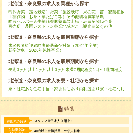
北海道・奈良県の求人を業種から探す
稲作
野菜（露地栽培）
野菜（施設栽培）
果樹
花・苗・観葉植物
工芸作物（お茶・葉たばこ等）
その他耕種農業
酪農
酪農ヘルパー
肉牛
削蹄
養豚
養鶏
競走馬・馬
農業関係企業
直売所・農園レストラン
林業
地域おこし
観光農業
その他
北海道・奈良県の求人を雇用形態から探す
未経験者歓迎
経験者優遇
新卒対象（2027年卒業）
新卒対象（2028年以降卒業）
北海道・奈良県の求人を雇用期間から探す
長期
3ヶ月以上
1ヶ月以上3ヶ月未満
2週間程度
1日～1週間程度
北海道・奈良県の求人を寮・社宅から探す
寮・社宅あり
住宅手当・家賃補助あり
両制度あり
寮・社宅なし
スタッフ厳選求人公開中！
雰囲気の良さ
自動車免許
40歳以上積極採用！の求人特集
(AT限定)