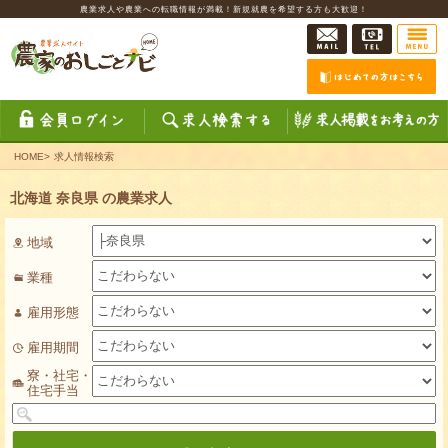
農業求人や農業への転職情報が満載！新規就農を希望する方も大歓迎！
HOME
>
求人情報検索
北海道 奈良県 の農業求人
地域
業種
雇用形態
雇用期間
寮・社宅・
住宅手当