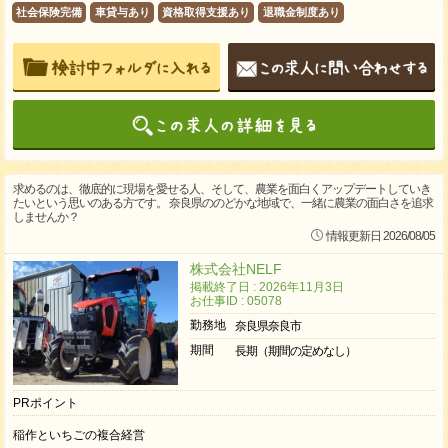
社会保険完備
車貸与あり
資格取得支援あり
退職金制度あり
求めるのは、徹底的に現場を愛せる人、そして、農業を面白くアップデートしていき
たいという思いのある方です。 奈良県ののどかな地域で、一緒に農業の面白さを追求
しませんか？
情報更新日 2026/08/05
株式会社NELF
掲載終了日 : 2026年11月3日
お仕事ID : 05078
勤務地
奈良県奈良市
期間
長期（期間の定めなし）
PRポイント
稲作といちごの複合経営