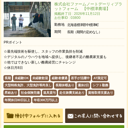
株式会社ファームノートデーリィプラ
ットフォーム 【中標津農場】
掲載終了日 : 2026年11月12日
お仕事ID : 03800
勤務地
北海道標津郡中標津町
期間
長期（期間の定めなし）
PRポイント
☆最先端技術を駆使し、スタッフの作業負担を削減
☆デジタルのノウハウを地域へ提供し、後継者不足の酪農家支援も
☆他ではできない新しい酪農経営にチャレンジ
☆休日月8日
長期
未経験OK
未経験歓迎
経験者優遇
若手が活躍中
AT限定可
大型特殊免許、大型免許等尚良し
長期休暇あり
週休2日
シフト勤務
昇給あり
社会保険完備
道具貸与
赴任旅費支給あり
資格取得支援あり
年間休日80日以上
年収300万円以上