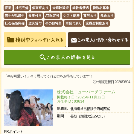
長期
社宅完備
個室寮あり
未経験歓迎
経験者優遇
複数名募集
若手が活躍中
食事付き
AT限定可
シフト勤務
賞与あり
昇給あり
社会保険完備
道具貸与
その他特典
車貸与あり
退職金制度あり
「牛が可愛い！」そう思ってくれる方をお待ちしています！
情報更新日 2026/08/04
株式会社ニューバーチファーム
掲載終了日 : 2026年11月12日
お仕事ID : 03634
勤務地
北海道常呂郡訓子府町西冨
期間
長期（期間の定めなし）
PRポイント