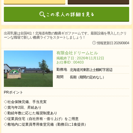
出荷乳量は全国4位！北海道有数の酪農ギガファームです。最新設備を導入したクリ
ーンな職場で新しい酪農ライフをスタートしましょう！
情報更新日 2026/08/04
有限会社ドリームヒル
掲載終了日 : 2026年11月12日
お仕事ID : 00403
勤務地
北海道河東郡上士幌町字居辺
期間
長期（期間の定めなし）
PRポイント
◇社会保険完備、手当充実
◇賞与年2回、昇給あり
◇勤続年数に応じた報奨制度あり
◇従業員住宅（自社所有・借り上げ）をご用意
◇敷地内に従業員専用食堂完備（勤務日に1食提供）