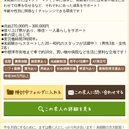
わせて仕事を任せるなど、それぞれに合った成長をサポート！
年齢や性別に関係なくチャレンジできる環境です！
■月給270,000円～300,000円
■借り上げ寮があり、移住・一人暮らしをサポート
■車の貸し出し可
■実労働時間7時間半♪
■未経験からスタートした20～40代のスタッフが活躍中！（男性3名・女性
2名）
■中標津市街地まで車で約10分。買い物や病院など生活に便利な立地です！
長期
農業体験
個室寮あり
未経験歓迎
若手が活躍中
AT限定可
シフト勤務
賞与あり
昇給あり
社会保険完備
車貸与あり
資格取得支援あり
年収300万円以上
牛を大切にするために、まずは働く人としっかり向き合います！ 未経験の方大歓迎！