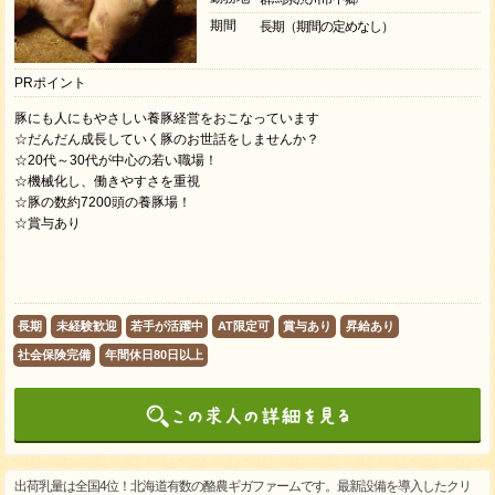
期間
長期（期間の定めなし）
PRポイント
豚にも人にもやさしい養豚経営をおこなっています
☆だんだん成長していく豚のお世話をしませんか？
☆20代～30代が中心の若い職場！
☆機械化し、働きやすさを重視
☆豚の数約7200頭の養豚場！
☆賞与あり
長期
未経験歓迎
若手が活躍中
AT限定可
賞与あり
昇給あり
社会保険完備
年間休日80日以上
出荷乳量は全国4位！北海道有数の酪農ギガファームです。最新設備を導入したクリ