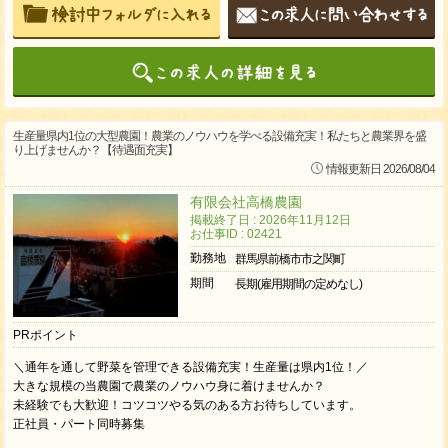
生産量県内1位の大型農園！農業のノウハウを学べる設備充実！私たちと農業界を盛
り上げませんか？【待遇面充実】
情報更新日 2026/08/04
有限会社高橋農園
掲載終了日 : 2026年11月12日
お仕事ID : 02421
勤務地
群馬県前橋市市之関町
期間
長期(雇用期間の定めなし)
PRポイント
＼通年を通して野菜を管理できる設備充実！生産量は県内1位！／
大きな規模の当農園で農業のノウハウ身に着けませんか？
未経験でも大歓迎！コツコツやる気のある方お待ちしています。
正社員・パート同時募集