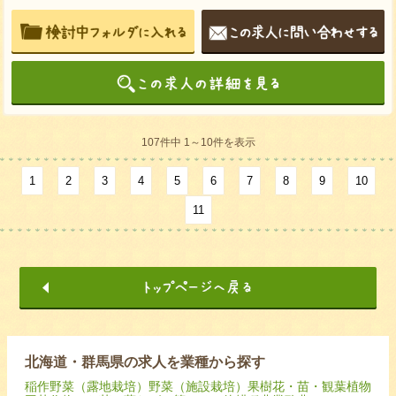
107件中 1～10件を表示
1
2
3
4
5
6
7
8
9
10
11
北海道・群馬県の求人を業種から探す
稲作
野菜（露地栽培）
野菜（施設栽培）
果樹
花・苗・観葉植物