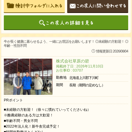
牛が長く健康に暮らせるよう、一緒にお世話をお願いします！ ◎未経験の方歓迎！ ◎
年齢・性別不問
情報更新日 2026/08/04
株式会社草原の碧
掲載終了日 : 2026年11月10日
お仕事ID : 03707
勤務地
北海道上川郡下川町
期間
長期（期間の定めなし）
PRポイント
■未経験の方歓迎！（徐々に慣れていってくださいね）
※酪農経験のある方は大歓迎！
■年齢不問・男女不問
■2022年法人化！新牛舎完成予定！