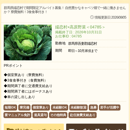
群馬県嬬恋村で期間限定アルバイト募集！ 自然豊かなキャベツ畑で一緒に働きません
か？ 寮費無料！3食食事付き！
情報更新日 2026/08/05
嬬恋村×高原野菜＜04785＞
掲載終了日 : 2026年10月31日
お仕事ID : 04785
勤務地
群馬県吾妻郡嬬恋村
期間
即日～10月末頃まで
PRポイント
◆個室寮あり（寮費無料）
◆3食食事付き（食費無料）
◆期間満了者に交通費支給あり
◆期間満了者にはボーナスあり
◆車の貸し出しあり
短期OK
寮完備
個室寮あり
未経験OK
未経験歓迎
急募
若手が活躍中
要マニュアル免許
道具貸与
その他特典
赴任旅費支給あり