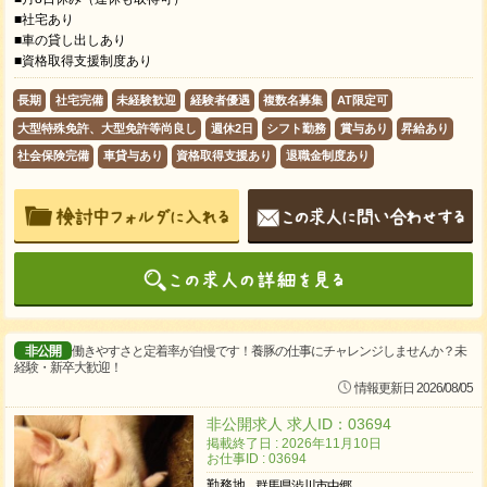
■社宅あり
■車の貸し出しあり
■資格取得支援制度あり
長期
社宅完備
未経験歓迎
経験者優遇
複数名募集
AT限定可
大型特殊免許、大型免許等尚良し
週休2日
シフト勤務
賞与あり
昇給あり
社会保険完備
車貸与あり
資格取得支援あり
退職金制度あり
非公開
働きやすさと定着率が自慢です！養豚の仕事にチャレンジしませんか？未
経験・新卒大歓迎！
情報更新日 2026/08/05
非公開求人 求人ID：03694
掲載終了日 : 2026年11月10日
お仕事ID : 03694
勤務地
群馬県渋川市中郷