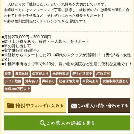
一人ひとりの「挑戦したい」という気持ちを大切にしています。
未経験の方にはマンツーマンで丁寧に指導し、経験者の方には希望や適性に合
わせて仕事を任せるなど、それぞれに合った成長をサポート！
年齢や性別に関係なくチャレンジできる環境です！
■月給270,000円～300,000円
■借り上げ寮があり、移住・一人暮らしをサポート
■車の貸し出し可
■実労働時間7時間半♪
■未経験からスタートした20～40代のスタッフが活躍中！（男性3名・女性
2名）
■中標津市街地まで車で約10分。買い物や病院など生活に便利な立地です！
長期
農業体験
個室寮あり
未経験歓迎
若手が活躍中
AT限定可
シフト勤務
賞与あり
昇給あり
社会保険完備
車貸与あり
資格取得支援あり
年収300万円以上