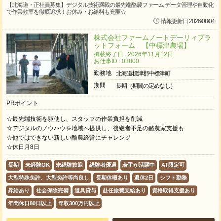
【北海道・正社員募集】デジタル技術満載の最先端酪農ファーム データ管理や自動化
で作業効率を徹底追求！お休み・お給料も充実☆
情報更新日 2026/08/04
株式会社ファームノートデーリィプラ
ットフォーム 【中標津農場】
掲載終了日 : 2026年11月12日
お仕事ID : 03800
勤務地
北海道標津郡中標津町
期間
長期（期間の定めなし）
PRポイント
☆最先端技術を駆使し、スタッフの作業負担を削減
☆デジタルのノウハウを地域へ提供し、後継者不足の酪農家支援も
☆他ではできない新しい酪農経営にチャレンジ
☆休日月8日
長期
未経験OK
未経験歓迎
経験者優遇
若手が活躍中
AT限定可
大型特殊免許、大型免許等尚良し
長期休暇あり
週休2日
シフト勤務
昇給あり
社会保険完備
道具貸与
赴任旅費支給あり
資格取得支援あり
年間休日80日以上
年収300万円以上