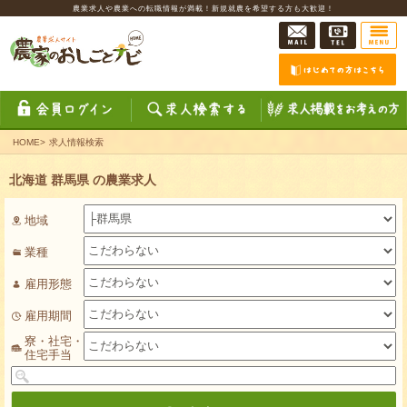
農業求人や農業への転職情報が満載！新規就農を希望する方も大歓迎！
HOME
>
求人情報検索
北海道 群馬県 の農業求人
地域
業種
雇用形態
雇用期間
寮・社宅・
住宅手当