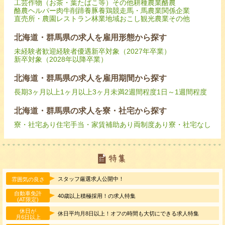
工芸作物（お茶・葉たばこ等）
その他耕種農業
酪農
酪農ヘルパー
肉牛
削蹄
養豚
養鶏
競走馬・馬
農業関係企業
直売所・農園レストラン
林業
地域おこし
観光農業
その他
北海道・群馬県の求人を雇用形態から探す
未経験者歓迎
経験者優遇
新卒対象（2027年卒業）
新卒対象（2028年以降卒業）
北海道・群馬県の求人を雇用期間から探す
長期
3ヶ月以上
1ヶ月以上3ヶ月未満
2週間程度
1日～1週間程度
北海道・群馬県の求人を寮・社宅から探す
寮・社宅あり
住宅手当・家賃補助あり
両制度あり
寮・社宅なし
スタッフ厳選求人公開中！
雰囲気の良さ
自動車免許
40歳以上積極採用！の求人特集
(AT限定)
休日が
休日平均月8日以上！オフの時間も大切にできる求人特集
月6日以上