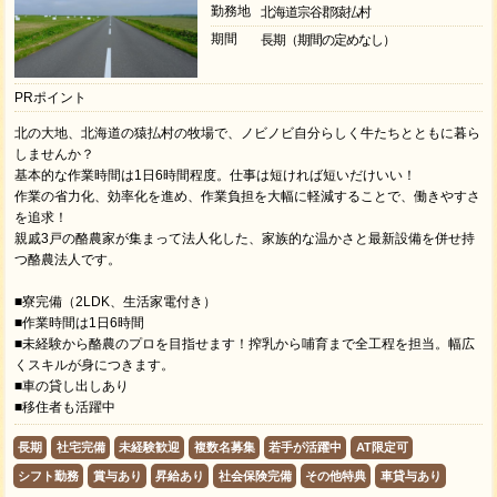
勤務地
北海道宗谷郡猿払村
期間
長期（期間の定めなし）
PRポイント
北の大地、北海道の猿払村の牧場で、ノビノビ自分らしく牛たちとともに暮ら
しませんか？
基本的な作業時間は1日6時間程度。仕事は短ければ短いだけいい！
作業の省力化、効率化を進め、作業負担を大幅に軽減することで、働きやすさ
を追求！
親戚3戸の酪農家が集まって法人化した、家族的な温かさと最新設備を併せ持
つ酪農法人です。
■寮完備（2LDK、生活家電付き）
■作業時間は1日6時間
■未経験から酪農のプロを目指せます！搾乳から哺育まで全工程を担当。幅広
くスキルが身につきます。
■車の貸し出しあり
■移住者も活躍中
長期
社宅完備
未経験歓迎
複数名募集
若手が活躍中
AT限定可
シフト勤務
賞与あり
昇給あり
社会保険完備
その他特典
車貸与あり