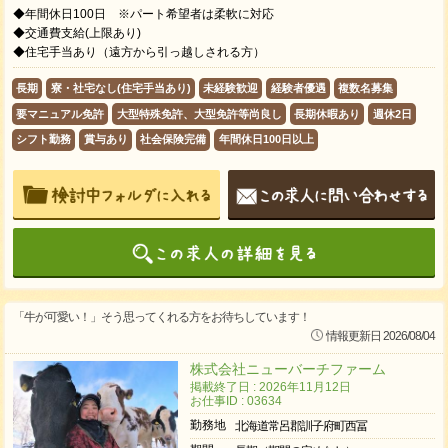
◆年間休日100日 ※パート希望者は柔軟に対応
◆交通費支給(上限あり)
◆住宅手当あり（遠方から引っ越しされる方）
長期
寮・社宅なし(住宅手当あり)
未経験歓迎
経験者優遇
複数名募集
要マニュアル免許
大型特殊免許、大型免許等尚良し
長期休暇あり
週休2日
シフト勤務
賞与あり
社会保険完備
年間休日100日以上
「牛が可愛い！」そう思ってくれる方をお待ちしています！
情報更新日 2026/08/04
株式会社ニューバーチファーム
掲載終了日 : 2026年11月12日
お仕事ID : 03634
勤務地
北海道常呂郡訓子府町西冨