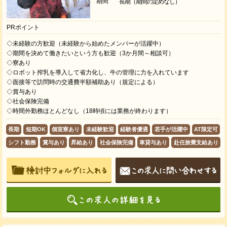
期間
長期（期間の定めなし）
PRポイント
◇未経験の方歓迎（未経験から始めたメンバーが活躍中）
◇期間を決めて働きたいという方も歓迎（3か月間～相談可）
◇寮あり
◇ロボット搾乳を導入して省力化し、牛の管理に力を入れています
◇面接等で訪問時の交通費半額補助あり（規定による）
◇賞与あり
◇社会保険完備
◇時間外勤務ほとんどなし（18時頃には業務が終わります）
長期
短期OK
個室寮あり
未経験歓迎
経験者優遇
若手が活躍中
AT限定可
シフト勤務
賞与あり
昇給あり
社会保険完備
車貸与あり
赴任旅費支給あり