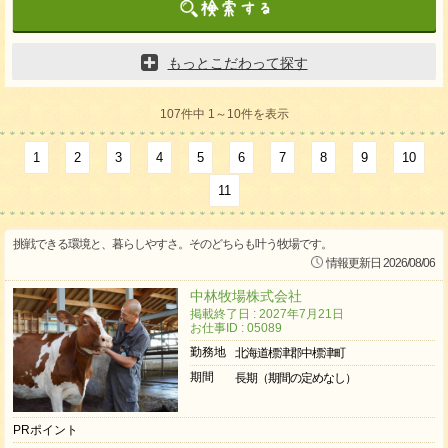
もっとこだわって探す
107件中 1～10件を表示
1
2
3
4
5
6
7
8
9
10
11
挑戦できる環境と、暮らしやすさ。そのどちらも叶う牧場です。
情報更新日 2026/08/06
中林牧場株式会社
掲載終了日 : 2027年7月21日
お仕事ID : 05089
勤務地
北海道標津郡中標津町
期間
長期（期間の定めなし）
PRポイント