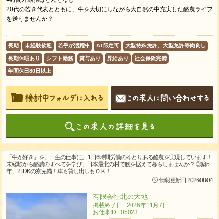
■時間外勤務ほとんどなし
20代の若き代表とともに、牛を大切にしながら大自然の中充実した酪農ライフ
を送りませんか？
長期
未経験歓迎
若手が活躍中
AT限定可
大型特殊免許、大型免許等尚良し
長期休暇あり
シフト勤務
賞与あり
昇給あり
社会保険完備
年間休日80日以上
「牛が好き」を、一生の仕事に。 1日6時間労働のゆとりある酪農を実現しています！
未経験から酪農のすべてを学び、日本最北の村で腰を据えて暮らしませんか？ ◎築5
年、2LDKの寮完備！車も貸し出しもＯＫ！
情報更新日 2026/08/04
有限会社北の大地
掲載終了日 : 2026年11月7日
お仕事ID : 05023