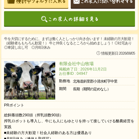
牛を大切にするために、まずは働く人としっかり向き合います！ 未経験の方大歓迎！
（経験者ももちろん歓迎！） 牛と仲良くなるところから始めましょう！ ◎社宅あり
◎車貸し出し可 ◎月8日休み
情報更新日 2026/08/05
有限会社中山牧場
掲載終了日 : 2026年11月2日
お仕事ID : 04947
勤務地
北海道斜里郡小清水町字中里
期間
長期（期間の定めなし）
PRポイント
総飼養頭数290頭（搾乳頭数90頭）
搾乳ロボットも導入し、牛にも人にもゆとりを持って接していける酪農経営を
実践
■未経験の方大歓迎！社会人経験のある方は優遇あり
■月8日休み（連休も取得可）