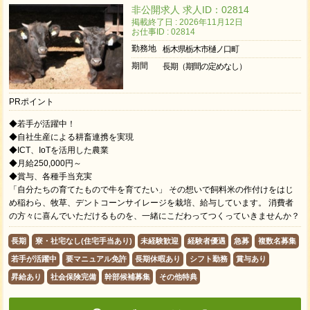
非公開求人 求人ID：02814
掲載終了日 : 2026年11月12日
お仕事ID : 02814
勤務地
栃木県栃木市樋ノ口町
期間
長期（期間の定めなし）
PRポイント
◆若手が活躍中！
◆自社生産による耕畜連携を実現
◆ICT、IoTを活用した農業
◆月給250,000円～
◆賞与、各種手当充実
「自分たちの育てたもので牛を育てたい」 その想いで飼料米の作付けをはじ
め稲わら、牧草、デントコーンサイレージを栽培、給与しています。 消費者
の方々に喜んでいただけるものを、一緒にこだわってつくっていきませんか？
長期
寮・社宅なし(住宅手当あり)
未経験歓迎
経験者優遇
急募
複数名募集
若手が活躍中
要マニュアル免許
長期休暇あり
シフト勤務
賞与あり
昇給あり
社会保険完備
幹部候補募集
その他特典