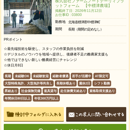
株式会社ファームノートデーリィプラ
ットフォーム 【中標津農場】
掲載終了日 : 2026年11月12日
お仕事ID : 03800
勤務地
北海道標津郡中標津町
期間
長期（期間の定めなし）
PRポイント
☆最先端技術を駆使し、スタッフの作業負担を削減
☆デジタルのノウハウを地域へ提供し、後継者不足の酪農家支援も
☆他ではできない新しい酪農経営にチャレンジ
☆休日月8日
長期
未経験OK
未経験歓迎
経験者優遇
若手が活躍中
AT限定可
大型特殊免許、大型免許等尚良し
長期休暇あり
週休2日
シフト勤務
昇給あり
社会保険完備
道具貸与
赴任旅費支給あり
資格取得支援あり
年間休日80日以上
年収300万円以上