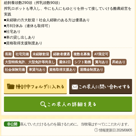
総飼養頭数290頭（搾乳頭数90頭）
搾乳ロボットも導入し、牛にも人にもゆとりを持って接していける酪農経営を
実践
■未経験の方大歓迎！社会人経験のある方は優遇あり
■月8日休み（連休も取得可）
■社宅あり
■車の貸し出しあり
■資格取得支援制度あり
長期
社宅完備
未経験歓迎
経験者優遇
複数名募集
AT限定可
大型特殊免許、大型免許等尚良し
週休2日
シフト勤務
賞与あり
昇給あり
社会保険完備
車貸与あり
資格取得支援あり
退職金制度あり
非公開
喜んでいただけるものを届けるために。 当牧場はすべてにこだわります。
情報更新日 2026/08/05