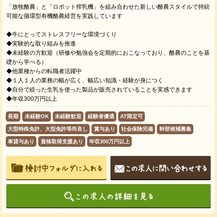
「放牧酪農」と「ロボット搾乳機」を組み合わせた新しい酪農スタイルで持続
可能な循環型有機酪農経営を実践しています
◆牛にとってストレスフリーな環境づくり
◆実験的な取り組みを推進
◆未経験の方歓迎（研修や勉強会を定期的におこなっており、酪農のことを基
礎から学べる）
◆他業種からの転職者活躍中
◆１人１人の業務の幅が広く、幅広い知識・経験が身につく
◆自分で絞った生乳を使った製品が販売されていることを実感できます
◆年収300万円以上
長期
未経験OK
未経験歓迎
経験者優遇
AT限定可
大型特殊免許、大型免許等尚良し
賞与あり
社会保険完備
幹部候補募集
車貸与あり
資格取得支援あり
年収300万円以上