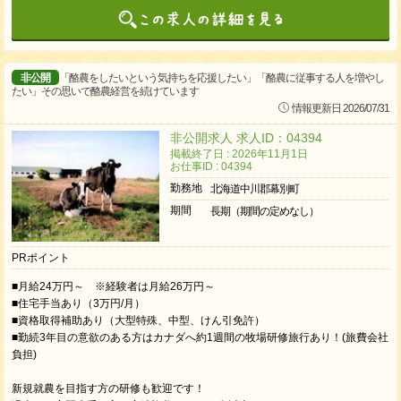
非公開
「酪農をしたいという気持ちを応援したい」「酪農に従事する人を増やし
たい」その思いで酪農経営を続けています
情報更新日 2026/07/31
非公開求人 求人ID：04394
掲載終了日 : 2026年11月1日
お仕事ID : 04394
勤務地
北海道中川郡幕別町
期間
長期（期間の定めなし）
PRポイント
■月給24万円～ ※経験者は月給26万円～
■住宅手当あり（3万円/月）
■資格取得補助あり（大型特殊、中型、けん引免許）
■勤続3年目の意欲のある方はカナダへ約1週間の牧場研修旅行あり！(旅費会社
負担)
新規就農を目指す方の研修も歓迎です！