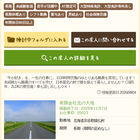
長期
未経験歓迎
若手が活躍中
AT限定可
大型特殊免許、大型免許等尚良し
長期休暇あり
シフト勤務
賞与あり
昇給あり
社会保険完備
年間休日80日以上
「牛が好き」を、一生の仕事に。 1日6時間労働のゆとりある酪農を実現しています！
未経験から酪農のすべてを学び、日本最北の村で腰を据えて暮らしませんか？ ◎築5
年、2LDKの寮完備！車も貸し出しもＯＫ！
情報更新日 2026/08/04
有限会社北の大地
掲載終了日 : 2026年11月7日
お仕事ID : 05023
勤務地
北海道宗谷郡猿払村
期間
長期（期間の定めなし）