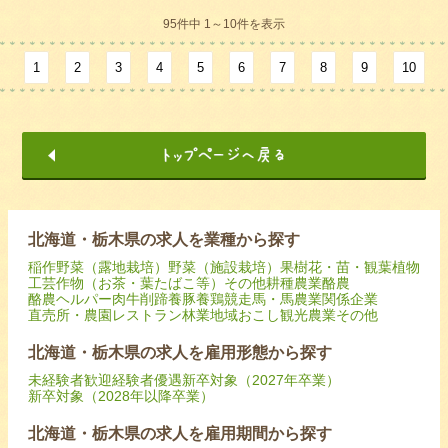
95件中 1～10件を表示
1
2
3
4
5
6
7
8
9
10
北海道・栃木県の求人を業種から探す
稲作
野菜（露地栽培）
野菜（施設栽培）
果樹
花・苗・観葉植物
工芸作物（お茶・葉たばこ等）
その他耕種農業
酪農
酪農ヘルパー
肉牛
削蹄
養豚
養鶏
競走馬・馬
農業関係企業
直売所・農園レストラン
林業
地域おこし
観光農業
その他
北海道・栃木県の求人を雇用形態から探す
未経験者歓迎
経験者優遇
新卒対象（2027年卒業）
新卒対象（2028年以降卒業）
北海道・栃木県の求人を雇用期間から探す