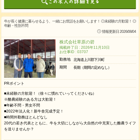
牛が長く健康に暮らせるよう、一緒にお世話をお願いします！ ◎未経験の方歓迎！ ◎
年齢・性別不問
情報更新日 2026/08/04
株式会社草原の碧
掲載終了日 : 2026年11月10日
お仕事ID : 03707
勤務地
北海道上川郡下川町
期間
長期（期間の定めなし）
PRポイント
■未経験の方歓迎！（徐々に慣れていってくださいね）
※酪農経験のある方は大歓迎！
■年齢不問・男女不問
■2022年法人化！新牛舎完成予定！
■時間外勤務ほとんどなし
20代の若き代表とともに、牛を大切にしながら大自然の中充実した酪農ライフ
を送りませんか？