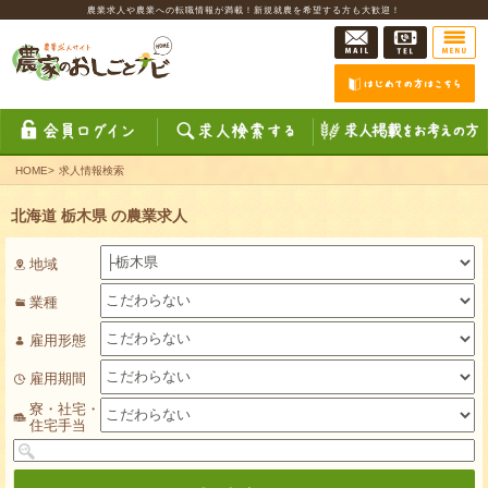
農業求人や農業への転職情報が満載！新規就農を希望する方も大歓迎！
HOME
>
求人情報検索
北海道 栃木県 の農業求人
地域
業種
雇用形態
雇用期間
寮・社宅・
住宅手当