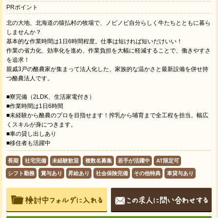
PRポイント
北の大地、北海道の猿払村の牧場で、ノビノビ自分らしく牛たちとともに暮ら
しませんか？
基本的な作業時間は1日6時間程度。仕事は短ければ短いだけいい！
作業の省力化、効率化を進め、作業負担を大幅に軽減することで、働きやすさ
を追求！
親戚3戸の酪農家が集まって法人化した、家族的な温かさと最新設備を併せ持
つ酪農法人です。
■寮完備（2LDK、生活家電付き）
■作業時間は1日6時間
■未経験から酪農のプロを目指せます！搾乳から哺育まで全工程を担当。幅広
くスキルが身につきます。
■車の貸し出しあり
■移住者も活躍中
長期
社宅完備
未経験歓迎
複数名募集
若手が活躍中
AT限定可
シフト勤務
賞与あり
昇給あり
社会保険完備
その他特典
車貸与あり