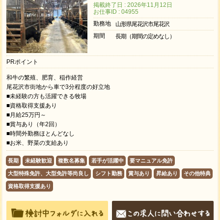
掲載終了日 : 2026年11月12日
お仕事ID : 04955
勤務地
山形県尾花沢市尾花沢
期間
長期（期間の定めなし）
PRポイント
和牛の繁殖、肥育、稲作経営
尾花沢市街地から車で3分程度の好立地
■未経験の方も活躍できる牧場
■資格取得支援あり
■月給25万円～
■賞与あり（年2回）
■時間外勤務ほとんどなし
■お米、野菜の支給あり
長期
未経験歓迎
複数名募集
若手が活躍中
要マニュアル免許
大型特殊免許、大型免許等尚良し
シフト勤務
賞与あり
昇給あり
その他特典
資格取得支援あり