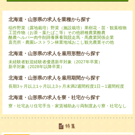
北海道・山形県の求人を業種から探す
稲作
野菜（露地栽培）
野菜（施設栽培）
果樹
花・苗・観葉植物
工芸作物（お茶・葉たばこ等）
その他耕種農業
酪農
酪農ヘルパー
肉牛
削蹄
養豚
養鶏
競走馬・馬
農業関係企業
直売所・農園レストラン
林業
地域おこし
観光農業
その他
北海道・山形県の求人を雇用形態から探す
未経験者歓迎
経験者優遇
新卒対象（2027年卒業）
新卒対象（2028年以降卒業）
北海道・山形県の求人を雇用期間から探す
長期
3ヶ月以上
1ヶ月以上3ヶ月未満
2週間程度
1日～1週間程度
北海道・山形県の求人を寮・社宅から探す
寮・社宅あり
住宅手当・家賃補助あり
両制度あり
寮・社宅なし