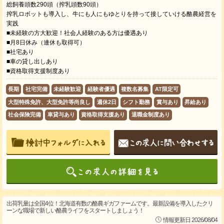
総飼養頭数290頭（搾乳頭数90頭）
搾乳ロボットも導入し、牛にも人にもゆとりを持って接していける酪農経営を
実践
■未経験の方大歓迎！社会人経験のある方は優遇あり
■月8日休み（連休も取得可）
■社宅あり
■車の貸し出しあり
■資格取得支援制度あり
長期
社宅完備
未経験歓迎
経験者優遇
複数名募集
AT限定可
大型特殊免許、大型免許等尚良し
週休2日
シフト勤務
賞与あり
昇給あり
社会保険完備
車貸与あり
資格取得支援あり
退職金制度あり
出荷乳量は全国4位！北海道有数の酪農ギガファームです。最新設備を導入したクリ
ーンな職場で新しい酪農ライフをスタートしましょう！
情報更新日 2026/08/04