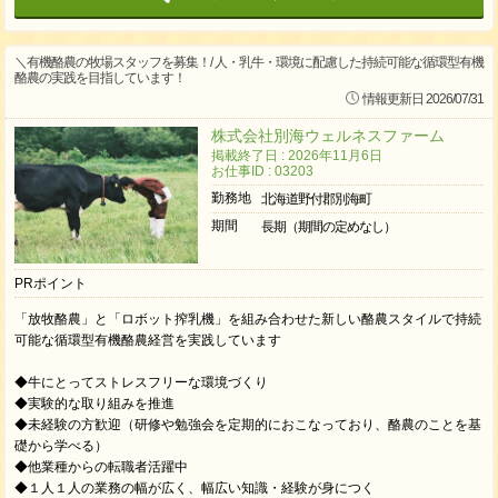
＼有機酪農の牧場スタッフを募集！/ 人・乳牛・環境に配慮した持続可能な循環型有機
酪農の実践を目指しています！
情報更新日 2026/07/31
株式会社別海ウェルネスファーム
掲載終了日 : 2026年11月6日
お仕事ID : 03203
勤務地
北海道野付郡別海町
期間
長期（期間の定めなし）
PRポイント
「放牧酪農」と「ロボット搾乳機」を組み合わせた新しい酪農スタイルで持続
可能な循環型有機酪農経営を実践しています
◆牛にとってストレスフリーな環境づくり
◆実験的な取り組みを推進
◆未経験の方歓迎（研修や勉強会を定期的におこなっており、酪農のことを基
礎から学べる）
◆他業種からの転職者活躍中
◆１人１人の業務の幅が広く、幅広い知識・経験が身につく