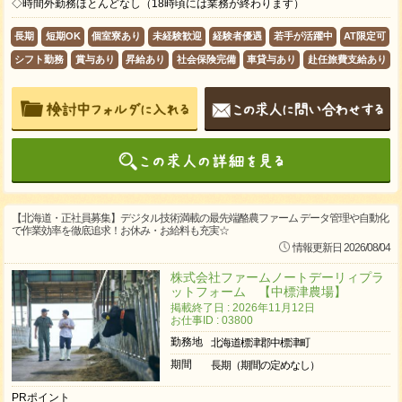
◇時間外勤務ほとんどなし（18時頃には業務が終わります）
長期
短期OK
個室寮あり
未経験歓迎
経験者優遇
若手が活躍中
AT限定可
シフト勤務
賞与あり
昇給あり
社会保険完備
車貸与あり
赴任旅費支給あり
【北海道・正社員募集】デジタル技術満載の最先端酪農ファーム データ管理や自動化
で作業効率を徹底追求！お休み・お給料も充実☆
情報更新日 2026/08/04
株式会社ファームノートデーリィプラ
ットフォーム 【中標津農場】
掲載終了日 : 2026年11月12日
お仕事ID : 03800
勤務地
北海道標津郡中標津町
期間
長期（期間の定めなし）
PRポイント