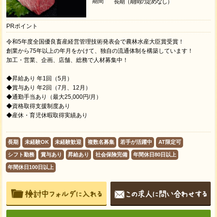
期間
長期（期間の定めなし）
PRポイント
令和5年度全国優良畜産経営管理技術発表会で農林水産大臣賞受賞！
創業から75年以上の年月をかけて、独自の流通体制を構築しています！
加⼯・営業、企画、店舗、総務で人材募集中！
◆昇給あり 年1回（5月）
◆賞与あり 年2回（7月、12月）
◆通勤手当あり（最大25,000円/月）
◆資格取得支援制度あり
◆産休・育児休暇取得実績あり
長期
未経験OK
未経験歓迎
複数名募集
若手が活躍中
AT限定可
シフト勤務
賞与あり
昇給あり
社会保険完備
年間休日80日以上
年間休日100日以上