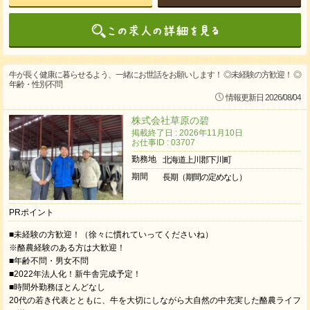
牛が長く健康に暮らせるよう、一緒にお世話をお願いします！ ◎未経験の方歓迎！ ◎
年齢・性別不問
情報更新日 2026/08/04
株式会社草原の碧
掲載終了日 : 2026年11月10日
お仕事ID : 03707
勤務地
北海道上川郡下川町
期間
長期（期間の定めなし）
PRポイント
■未経験の方歓迎！（徐々に慣れていってくださいね）
※酪農経験のある方は大歓迎！
■年齢不問・男女不問
■2022年法人化！新牛舎完成予定！
■時間外勤務ほとんどなし
20代の若き代表とともに、牛を大切にしながら大自然の中充実した酪農ライフ