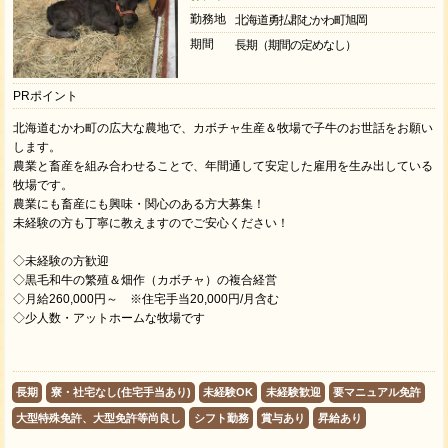
勤務地
北海道勇払郡むかわ町旭岡
期間
長期（期間の定めなし）
PRポイント
北海道むかわ町の広大な農地で、カボチャ生産＆牧場で子牛のお世話をお願い
します。
農業と畜産を組み合わせることで、年間通して安定した雇用を生み出している
牧場です。
農業にも畜産にも興味・関心のある方大募集！
未経験の方も丁寧に教えますのでご安心ください！
◇未経験の方歓迎
◇黒毛和牛の繁殖＆畑作（カボチャ）の複合経営
◇月給260,000円～ ※住宅手当20,000円/月含む
◇少人数・アットホームな牧場です
長期
寮・社宅なし(住宅手当あり)
未経験OK
未経験歓迎
要マニュアル免許
大型特殊免許、大型免許等尚良し
シフト勤務
賞与あり
昇給あり