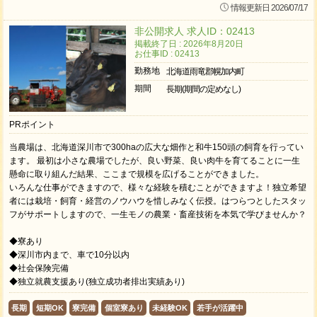
情報更新日 2026/07/17
非公開求人 求人ID：02413
掲載終了日 : 2026年8月20日
お仕事ID : 02413
勤務地
北海道雨竜郡幌加内町
期間
長期(期間の定めなし)
PRポイント
当農場は、北海道深川市で300haの広大な畑作と和牛150頭の飼育を行ってい
ます。 最初は小さな農場でしたが、良い野菜、良い肉牛を育てることに一生
懸命に取り組んだ結果、ここまで規模を広げることができました。
いろんな仕事ができますので、様々な経験を積むことができますよ！独立希望
者には栽培・飼育・経営のノウハウを惜しみなく伝授。はつらつとしたスタッ
フがサポートしますので、一生モノの農業・畜産技術を本気で学びませんか？
◆寮あり
◆深川市内まで、車で10分以内
◆社会保険完備
◆独立就農支援あり(独立成功者排出実績あり)
長期
短期OK
寮完備
個室寮あり
未経験OK
若手が活躍中