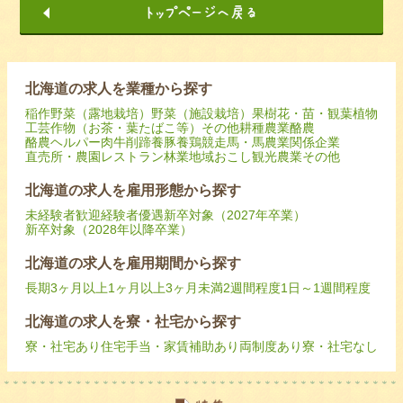
北海道の求人を業種から探す
稲作
野菜（露地栽培）
野菜（施設栽培）
果樹
花・苗・観葉植物
工芸作物（お茶・葉たばこ等）
その他耕種農業
酪農
酪農ヘルパー
肉牛
削蹄
養豚
養鶏
競走馬・馬
農業関係企業
直売所・農園レストラン
林業
地域おこし
観光農業
その他
北海道の求人を雇用形態から探す
未経験者歓迎
経験者優遇
新卒対象（2027年卒業）
新卒対象（2028年以降卒業）
北海道の求人を雇用期間から探す
長期
3ヶ月以上
1ヶ月以上3ヶ月未満
2週間程度
1日～1週間程度
北海道の求人を寮・社宅から探す
寮・社宅あり
住宅手当・家賃補助あり
両制度あり
寮・社宅なし