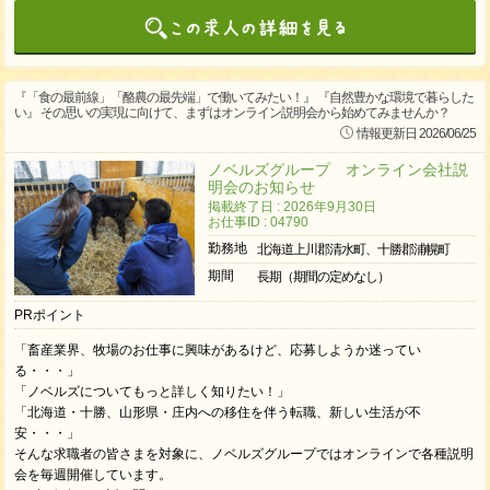
『「食の最前線」「酪農の最先端」で働いてみたい！』 『自然豊かな環境で暮らした
い』 その思いの実現に向けて、まずはオンライン説明会から始めてみませんか？
情報更新日 2026/06/25
ノベルズグループ オンライン会社説
明会のお知らせ
掲載終了日 : 2026年9月30日
お仕事ID : 04790
勤務地
北海道上川郡清水町、十勝郡浦幌町
期間
長期（期間の定めなし）
PRポイント
「畜産業界、牧場のお仕事に興味があるけど、応募しようか迷ってい
る・・・」
「ノベルズについてもっと詳しく知りたい！」
「北海道・十勝、山形県・庄内への移住を伴う転職、新しい生活が不
安・・・」
そんな求職者の皆さまを対象に、ノベルズグループではオンラインで各種説明
会を毎週開催しています。