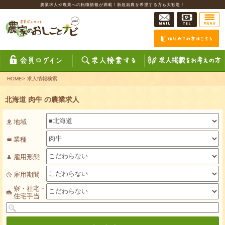
農業求人や農業への転職情報が満載！新規就農を希望する方も大歓迎！
HOME
>
求人情報検索
北海道 肉牛 の農業求人
地域
業種
雇用形態
雇用期間
寮・社宅・
住宅手当