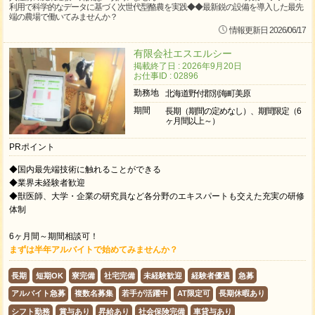
利用で科学的なデータに基づく次世代型酪農を実践◆◆最新鋭の設備を導入した最先
端の農場で働いてみませんか？
情報更新日 2026/06/17
有限会社エスエルシー
掲載終了日 : 2026年9月20日
お仕事ID : 02896
勤務地
北海道野付郡別海町美原
期間
長期（期間の定めなし）、期間限定（6
ヶ月間以上～）
PRポイント
◆国内最先端技術に触れることができる
◆業界未経験者歓迎
◆獣医師、大学・企業の研究員など各分野のエキスパートも交えた充実の研修
体制
6ヶ月間～期間相談可！
まずは半年アルバイトで始めてみませんか？
長期
短期OK
寮完備
社宅完備
未経験歓迎
経験者優遇
急募
アルバイト急募
複数名募集
若手が活躍中
AT限定可
長期休暇あり
シフト勤務
賞与あり
昇給あり
社会保険完備
車貸与あり