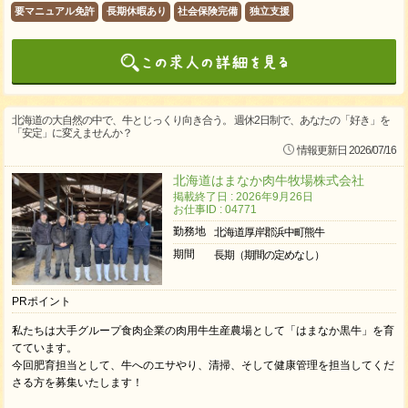
要マニュアル免許
長期休暇あり
社会保険完備
独立支援
北海道の大自然の中で、牛とじっくり向き合う。 週休2日制で、あなたの「好き」を
「安定」に変えませんか？
情報更新日 2026/07/16
北海道はまなか肉牛牧場株式会社
掲載終了日 : 2026年9月26日
お仕事ID : 04771
勤務地
北海道厚岸郡浜中町熊牛
期間
長期（期間の定めなし）
PRポイント
私たちは大手グループ食肉企業の肉用牛生産農場として「はまなか黒牛」を育
てています。
今回肥育担当として、牛へのエサやり、清掃、そして健康管理を担当してくだ
さる方を募集いたします！