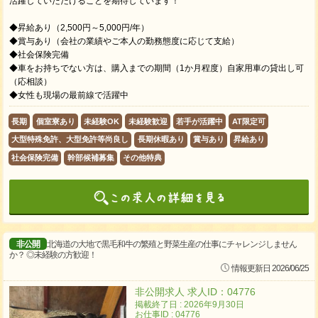
活躍していただけることを期待しています！
◆昇給あり（2,500円～5,000円/年）
◆賞与あり（会社の業績やご本人の勤務態度に応じて支給）
◆社会保険完備
◆車をお持ちでない方は、購入までの期間（1か月程度）自家用車の貸出し可
（応相談）
◆女性も現場の最前線で活躍中
長期
個室寮あり
未経験OK
未経験歓迎
若手が活躍中
AT限定可
大型特殊免許、大型免許等尚良し
長期休暇あり
賞与あり
昇給あり
社会保険完備
幹部候補募集
その他特典
非公開
北海道の大地で黒毛和牛の繁殖と野菜生産の仕事にチャレンジしません
か？ ◎未経験の方歓迎！
情報更新日 2026/06/25
非公開求人 求人ID：04776
掲載終了日 : 2026年9月30日
お仕事ID : 04776