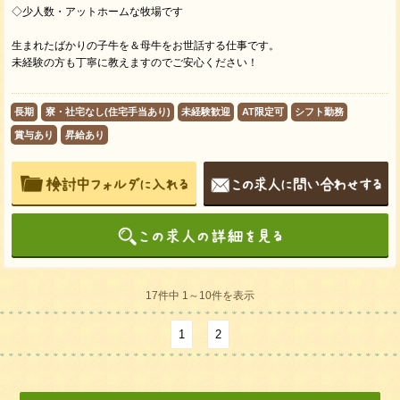
◇少人数・アットホームな牧場です
生まれたばかりの子牛を＆母牛をお世話する仕事です。
未経験の方も丁寧に教えますのでご安心ください！
長期
寮・社宅なし(住宅手当あり)
未経験歓迎
AT限定可
シフト勤務
賞与あり
昇給あり
17件中 1～10件を表示
1
2