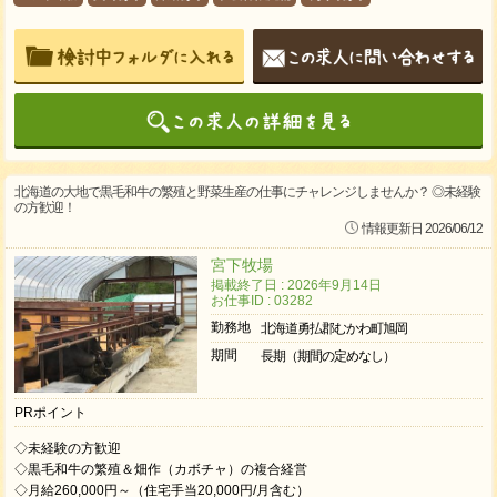
北海道の大地で黒毛和牛の繁殖と野菜生産の仕事にチャレンジしませんか？ ◎未経験
の方歓迎！
情報更新日 2026/06/12
宮下牧場
掲載終了日 : 2026年9月14日
お仕事ID : 03282
勤務地
北海道勇払郡むかわ町旭岡
期間
長期（期間の定めなし）
PRポイント
◇未経験の方歓迎
◇黒毛和牛の繁殖＆畑作（カボチャ）の複合経営
◇月給260,000円～（住宅手当20,000円/月含む）