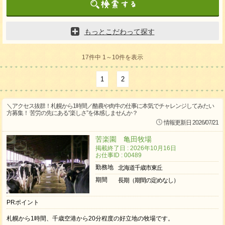
もっとこだわって探す
17件中 1～10件を表示
1
2
＼アクセス抜群！札幌から1時間／酪農や肉牛の仕事に本気でチャレンジしてみたい
方募集！ 苦労の先にある“楽しさ”を体感しませんか？
情報更新日 2026/07/21
苦楽園 亀田牧場
掲載終了日 : 2026年10月16日
お仕事ID : 00489
勤務地
北海道千歳市東丘
期間
長期（期間の定めなし）
PRポイント
札幌から1時間、千歳空港から20分程度の好立地の牧場です。