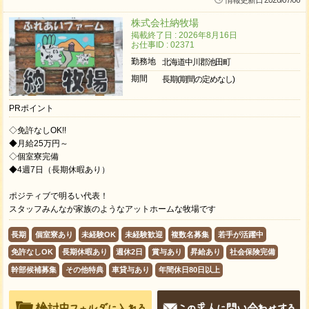
株式会社納牧場
掲載終了日 : 2026年8月16日
お仕事ID : 02371
勤務地
北海道中川郡池田町
期間
長期(期間の定めなし)
PRポイント
◇免許なしOK!!
◆月給25万円～
◇個室寮完備
◆4週7日（長期休暇あり）
ポジティブで明るい代表！
スタッフみんなが家族のようなアットホームな牧場です
長期
個室寮あり
未経験OK
未経験歓迎
複数名募集
若手が活躍中
免許なしOK
長期休暇あり
週休2日
賞与あり
昇給あり
社会保険完備
幹部候補募集
その他特典
車貸与あり
年間休日80日以上