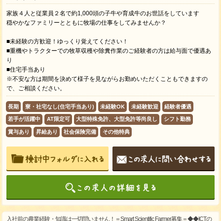
家族４人と従業員２名で約1,000頭の子牛や育成牛のお世話をしています
穏やかなファミリーとともに牧場の仕事をしてみませんか？
■未経験の方歓迎！ゆっくり覚えてください！
■重機やトラクターでの牧草収穫や除糞作業のご経験者の方は給与面で優遇あ
り
■住宅手当あり
※不安な方は期間を決めて様子を見ながらお勤めいただくこともできますの
で、ご相談ください。
長期
寮・社宅なし(住宅手当あり)
未経験OK
未経験歓迎
経験者優遇
若手が活躍中
AT限定可
大型特殊免許、大型免許等尚良し
シフト勤務
賞与あり
昇給あり
社会保険完備
その他特典
入社前の農業経験・知識は一切問いません！＝Smart Scientific Farmer募集＝◆◆ICTの