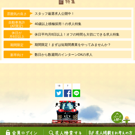
スタッフ厳選求人公開中！
雰囲気の良さ
自動車免許
40歳以上積極採用！の求人特集
(AT限定)
休日が
休日平均月8日以上！オフの時間も大切にできる求人特集
月6日以上
期間限定！まずは短期間農業をやってみませんか？
期間限定
数日から数週間のインターンOKの求人
新卒向け