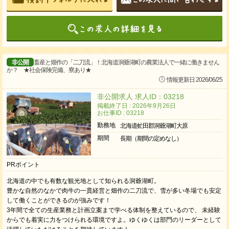
非公開
畜産と畑作の「二刀流」！北海道洞爺湖町の農業法人で一緒に働きません
か？ ★社会保険完備、寮あり★
情報更新日 2026/06/25
非公開求人 求人ID：03218
掲載終了日 : 2026年9月26日
お仕事ID : 03218
勤務地
北海道虻田郡洞爺湖町大原
期間
長期（期間の定めなし）
PRポイント
北海道の中でも有数な観光地として知られる洞爺湖町。
豊かな自然のなかで肉牛の一貫経営と畑作の二刀流で、雪が多い冬場でも安定
して働くことができるのが強みです！
3年間で全ての生産業務と計画立案まで学べる体制を整えているので、 未経験
からでも着実に力をつけられる環境ですよ。ゆくゆくは部門のリーダーとして