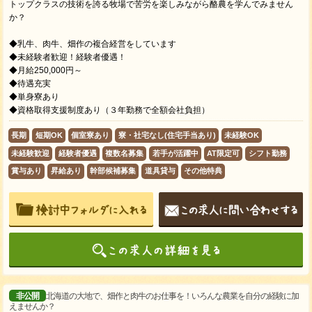
トップクラスの技術を誇る牧場で苦労を楽しみながら酪農を学んでみません
か？
◆乳牛、肉牛、畑作の複合経営をしています
◆未経験者歓迎！経験者優遇！
◆月給250,000円～
◆待遇充実
◆単身寮あり
◆資格取得支援制度あり（３年勤務で全額会社負担）
長期
短期OK
個室寮あり
寮・社宅なし(住宅手当あり)
未経験OK
未経験歓迎
経験者優遇
複数名募集
若手が活躍中
AT限定可
シフト勤務
賞与あり
昇給あり
幹部候補募集
道具貸与
その他特典
非公開
北海道の大地で、畑作と肉牛のお仕事を！いろんな農業を自分の経験に加
えませんか？