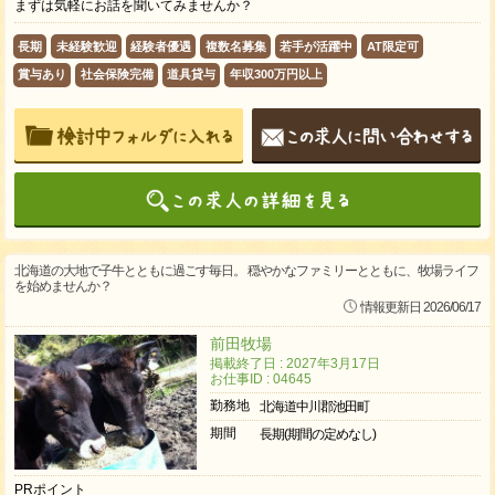
まずは気軽にお話を聞いてみませんか？
長期
未経験歓迎
経験者優遇
複数名募集
若手が活躍中
AT限定可
賞与あり
社会保険完備
道具貸与
年収300万円以上
北海道の大地で子牛とともに過ごす毎日。 穏やかなファミリーとともに、牧場ライフ
を始めませんか？
情報更新日 2026/06/17
前田牧場
掲載終了日 : 2027年3月17日
お仕事ID : 04645
勤務地
北海道中川郡池田町
期間
長期(期間の定めなし)
PRポイント