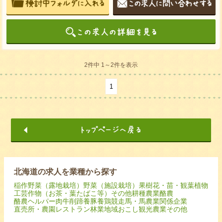
2件中 1～2件を表示
1
北海道の求人を業種から探す
稲作
野菜（露地栽培）
野菜（施設栽培）
果樹
花・苗・観葉植物
工芸作物（お茶・葉たばこ等）
その他耕種農業
酪農
酪農ヘルパー
肉牛
削蹄
養豚
養鶏
競走馬・馬
農業関係企業
直売所・農園レストラン
林業
地域おこし
観光農業
その他