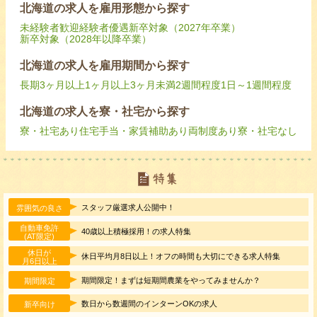
北海道の求人を雇用形態から探す
未経験者歓迎
経験者優遇
新卒対象（2027年卒業）
新卒対象（2028年以降卒業）
北海道の求人を雇用期間から探す
長期
3ヶ月以上
1ヶ月以上3ヶ月未満
2週間程度
1日～1週間程度
北海道の求人を寮・社宅から探す
寮・社宅あり
住宅手当・家賃補助あり
両制度あり
寮・社宅なし
スタッフ厳選求人公開中！
雰囲気の良さ
自動車免許
40歳以上積極採用！の求人特集
(AT限定)
休日が
休日平均月8日以上！オフの時間も大切にできる求人特集
月6日以上
期間限定！まずは短期間農業をやってみませんか？
期間限定
数日から数週間のインターンOKの求人
新卒向け