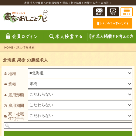
農業求人や農業への転職情報が満載！新規就農を希望する方も大歓迎！
HOME
>
求人情報検索
北海道 果樹 の農業求人
地域
業種
雇用形態
雇用期間
寮・社宅・
住宅手当