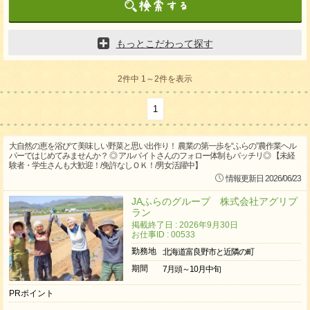
もっとこだわって探す
2件中 1～2件を表示
1
大自然の恵を浴びて美味しい野菜と思い出作り！ 農業の第一歩を“ふらの”農作業ヘル
パーではじめてみませんか？ ◎ アルバイトさんのフォロー体制もバッチリ◎ 【未経
験者・学生さんも大歓迎！/免許なしＯＫ！/男女活躍中】
情報更新日 2026/06/23
JAふらのグループ 株式会社アグリプ
ラン
掲載終了日 : 2026年9月30日
お仕事ID : 00533
勤務地
北海道富良野市と近隣の町
期間
7月頭～10月中旬
PRポイント