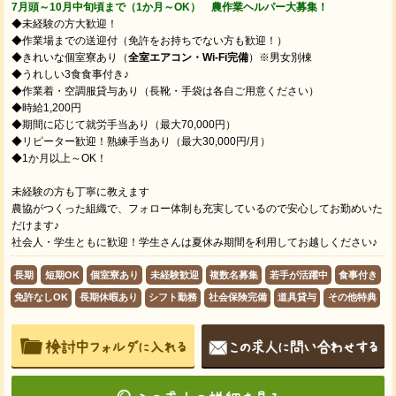
7月頭～10月中旬頃まで（1か月～OK） 農作業ヘルパー大募集！
◆未経験の方大歓迎！
◆作業場までの送迎付（免許をお持ちでない方も歓迎！）
◆きれいな個室寮あり（
全室エアコン・Wi-Fi完備
）※男女別棟
◆うれしい3食食事付き♪
◆作業着・空調服貸与あり（長靴・手袋は各自ご用意ください）
◆時給1,200円
◆期間に応じて就労手当あり（最大70,000円）
◆リピーター歓迎！熟練手当あり（最大30,000円/月）
◆1か月以上～OK！
未経験の方も丁寧に教えます
農協がつくった組織で、フォロー体制も充実しているので安心してお勤めいた
だけます♪
社会人・学生ともに歓迎！学生さんは夏休み期間を利用してお越しください♪
長期
短期OK
個室寮あり
未経験歓迎
複数名募集
若手が活躍中
食事付き
免許なしOK
長期休暇あり
シフト勤務
社会保険完備
道具貸与
その他特典