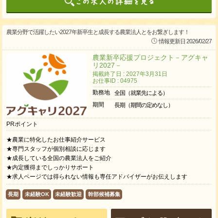
農業分野で活躍したい2027年新卒生と成長する農業法人とをお繋ぎします！
情報更新日 2026/02/27
農業新卒応援プロジェクト－アグキャ
リ2027－
掲載終了日 : 2027年3月31日
お仕事ID : 04975
勤務地
全国（就業先による）
期間
長期（期間の定めなし）
PRポイント
★農業に特化したお仕事紹介サービス
★専門スタッフが個別相談に応じます
★成長している全国の農業法人をご紹介
★内定獲得までしっかりサポート
★求人ページでは得られない情報も専任アドバイザーがお伝えします
長期
未経験OK
未経験歓迎
幹部候補募集