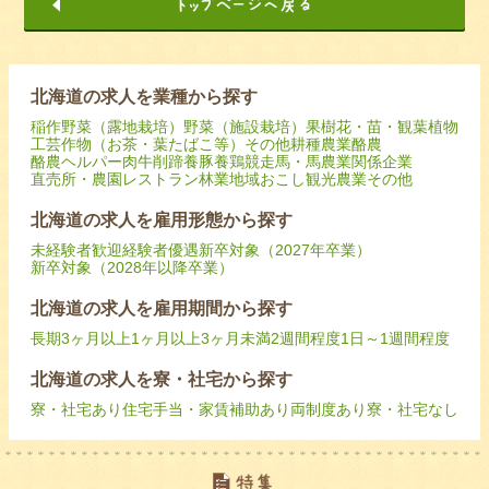
北海道の求人を業種から探す
稲作
野菜（露地栽培）
野菜（施設栽培）
果樹
花・苗・観葉植物
工芸作物（お茶・葉たばこ等）
その他耕種農業
酪農
酪農ヘルパー
肉牛
削蹄
養豚
養鶏
競走馬・馬
農業関係企業
直売所・農園レストラン
林業
地域おこし
観光農業
その他
北海道の求人を雇用形態から探す
未経験者歓迎
経験者優遇
新卒対象（2027年卒業）
新卒対象（2028年以降卒業）
北海道の求人を雇用期間から探す
長期
3ヶ月以上
1ヶ月以上3ヶ月未満
2週間程度
1日～1週間程度
北海道の求人を寮・社宅から探す
寮・社宅あり
住宅手当・家賃補助あり
両制度あり
寮・社宅なし