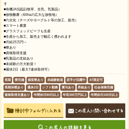
す
■有機JAS認証(牧草、生乳、乳製品）
■放牧酪農（60haの広大な放牧地）
■六次化（チーズやヨーグルト等の加工、販売）
■スマート農業
■グラスフェッドビーフも生産
■生産から加工、販売まで幅広く携われます
■月給25万円～
■寮あり
■資格取得支援
■乳製品の支給あり
■未経験の方大歓迎！
■週休2日（最大7連休取得可）
長期
寮完備
個室寮あり
未経験歓迎
若手が活躍中
AT限定可
長期休暇あり
週休2日
シフト勤務
賞与あり
昇給あり
社会保険完備
資格取得支援あり
年間休日80日以上
年収300万円以上
年間休日100日以上