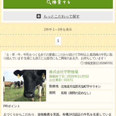
もっとこだわって探す
2件中 1～2件を表示
1
「土・草・牛」牛乳をつくる全ての要素にこだわり続けて70年以上 最高峰の牛乳に取
り組んでいます 生産にも加工にも販売にもご興味のある方、お待ちしています！
情報更新日 2026/07/31
株式会社宇野牧場
掲載終了日 : 2026年11月5日
お仕事ID : 03371
勤務地
北海道天塩郡天塩町字サラキシ
期間
長期（期間の定めなし）
PRポイント
土づくりからこだわり、放牧酪農を実践。有機JAS認証の牛乳を生産していま