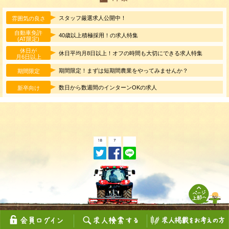
スタッフ厳選求人公開中！
雰囲気の良さ
自動車免許
40歳以上積極採用！の求人特集
(AT限定)
休日が
休日平均月8日以上！オフの時間も大切にできる求人特集
月6日以上
期間限定！まずは短期間農業をやってみませんか？
期間限定
数日から数週間のインターンOKの求人
新卒向け