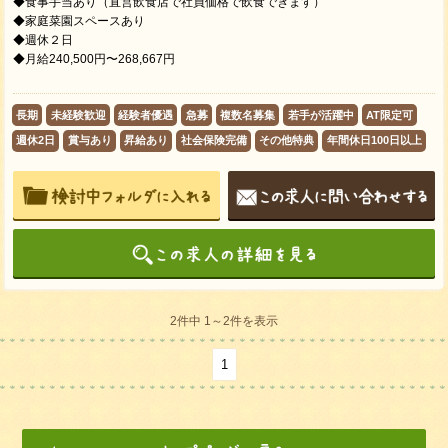
◆食事手当あり（直営飲食店で社員価格で飲食できます）
◆家庭菜園スペースあり
◆週休２日
◆月給240,500円〜268,667円
長期
未経験歓迎
経験者優遇
急募
複数名募集
若手が活躍中
AT限定可
週休2日
賞与あり
昇給あり
社会保険完備
その他特典
年間休日100日以上
2件中 1～2件を表示
1