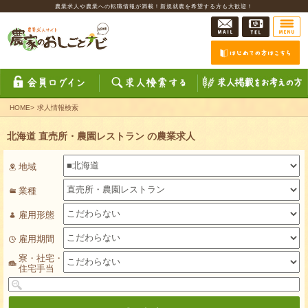
農業求人や農業への転職情報が満載！新規就農を希望する方も大歓迎！
HOME
>
求人情報検索
北海道 直売所・農園レストラン の農業求人
地域
業種
雇用形態
雇用期間
寮・社宅・
住宅手当