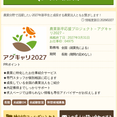
農業分野で活躍したい2027年新卒生と成長する農業法人とをお繋ぎします！
情報更新日 2026/02/27
農業新卒応援プロジェクト－アグキャ
リ2027－
掲載終了日 : 2027年3月31日
お仕事ID : 04975
勤務地
全国（就業先による）
期間
長期（期間の定めなし）
PRポイント
★農業に特化したお仕事紹介サービス
★専門スタッフが個別相談に応じます
★成長している全国の農業法人をご紹介
★内定獲得までしっかりサポート
★求人ページでは得られない情報も専任アドバイザーがお伝えします
長期
未経験OK
未経験歓迎
幹部候補募集