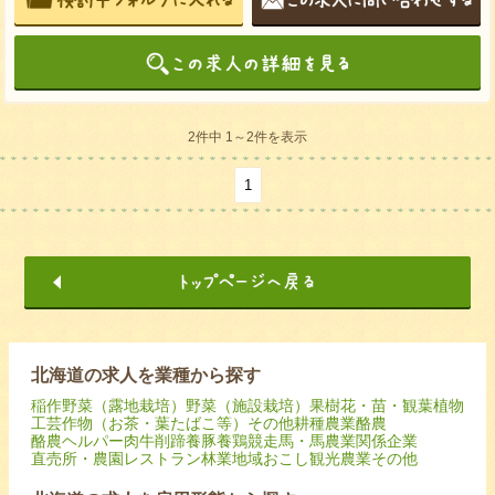
2件中 1～2件を表示
1
北海道の求人を業種から探す
稲作
野菜（露地栽培）
野菜（施設栽培）
果樹
花・苗・観葉植物
工芸作物（お茶・葉たばこ等）
その他耕種農業
酪農
酪農ヘルパー
肉牛
削蹄
養豚
養鶏
競走馬・馬
農業関係企業
直売所・農園レストラン
林業
地域おこし
観光農業
その他