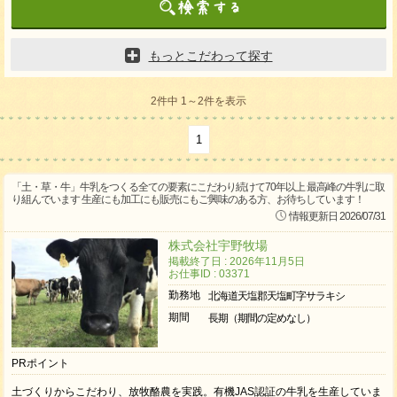
もっとこだわって探す
2件中 1～2件を表示
1
「土・草・牛」牛乳をつくる全ての要素にこだわり続けて70年以上 最高峰の牛乳に取
り組んでいます 生産にも加工にも販売にもご興味のある方、お待ちしています！
情報更新日 2026/07/31
株式会社宇野牧場
掲載終了日 : 2026年11月5日
お仕事ID : 03371
勤務地
北海道天塩郡天塩町字サラキシ
期間
長期（期間の定めなし）
PRポイント
土づくりからこだわり、放牧酪農を実践。有機JAS認証の牛乳を生産していま