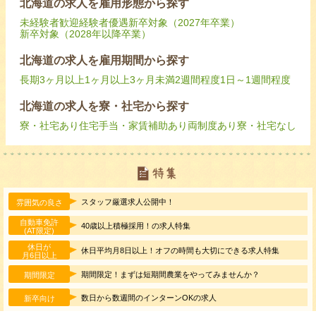
北海道の求人を雇用形態から探す
未経験者歓迎
経験者優遇
新卒対象（2027年卒業）
新卒対象（2028年以降卒業）
北海道の求人を雇用期間から探す
長期
3ヶ月以上
1ヶ月以上3ヶ月未満
2週間程度
1日～1週間程度
北海道の求人を寮・社宅から探す
寮・社宅あり
住宅手当・家賃補助あり
両制度あり
寮・社宅なし
スタッフ厳選求人公開中！
雰囲気の良さ
自動車免許
40歳以上積極採用！の求人特集
(AT限定)
休日が
休日平均月8日以上！オフの時間も大切にできる求人特集
月6日以上
期間限定！まずは短期間農業をやってみませんか？
期間限定
数日から数週間のインターンOKの求人
新卒向け