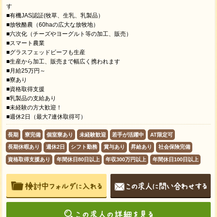
す
■有機JAS認証(牧草、生乳、乳製品）
■放牧酪農（60haの広大な放牧地）
■六次化（チーズやヨーグルト等の加工、販売）
■スマート農業
■グラスフェッドビーフも生産
■生産から加工、販売まで幅広く携われます
■月給25万円～
■寮あり
■資格取得支援
■乳製品の支給あり
■未経験の方大歓迎！
■週休2日（最大7連休取得可）
長期
寮完備
個室寮あり
未経験歓迎
若手が活躍中
AT限定可
長期休暇あり
週休2日
シフト勤務
賞与あり
昇給あり
社会保険完備
資格取得支援あり
年間休日80日以上
年収300万円以上
年間休日100日以上