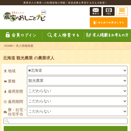
農業求人や農業への転職情報が満載！新規就農を希望する方も大歓迎！
HOME
>
求人情報検索
北海道 観光農業 の農業求人
地域
業種
雇用形態
雇用期間
寮・社宅・
住宅手当