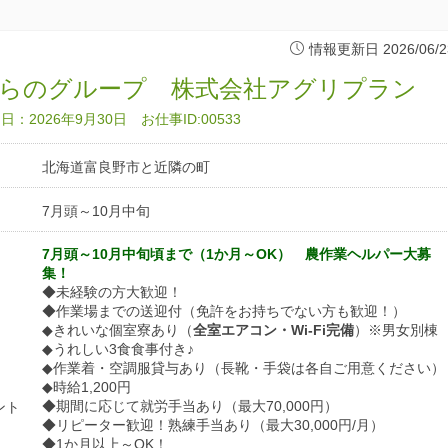
情報更新日 2026/06/2
ふらのグループ 株式会社アグリプラン
：2026年9月30日 お仕事ID:00533
北海道富良野市と近隣の町
7月頭～10月中旬
7月頭～10月中旬頃まで（1か月～OK） 農作業ヘルパー大募
集！
◆未経験の方大歓迎！
◆作業場までの送迎付（免許をお持ちでない方も歓迎！）
◆きれいな個室寮あり（
全室エアコン・Wi-Fi完備
）※男女別棟
◆うれしい3食食事付き♪
◆作業着・空調服貸与あり（長靴・手袋は各自ご用意ください）
◆時給1,200円
◆期間に応じて就労手当あり（最大70,000円）
ント
◆リピーター歓迎！熟練手当あり（最大30,000円/月）
◆1か月以上～OK！