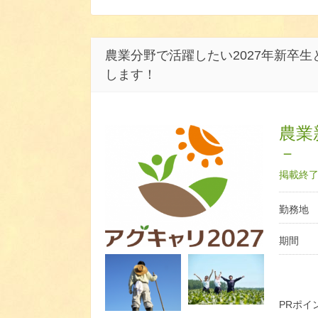
農業分野で活躍したい2027年新卒
します！
農業
－
掲載終了日
勤務地
期間
PRポイ