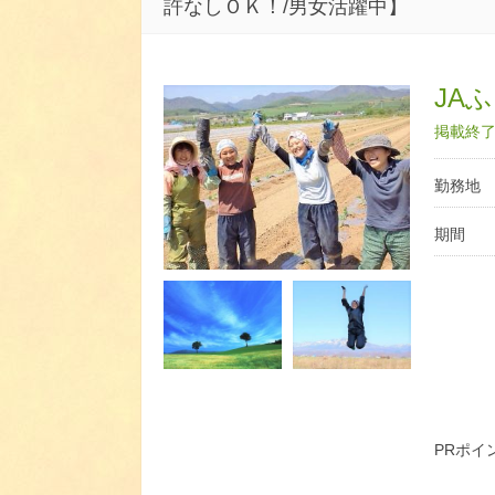
許なしＯＫ！/男女活躍中】
JA
掲載終了日
勤務地
期間
PRポイ