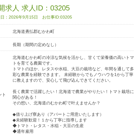
求人 求人ID：03205
：2026年9月15日 お仕事ID:03205
北海道勇払郡むかわ町
長期（期間の定めなし）
北海道むかわ町の冷涼な気候を活かし、甘くて栄養価の高いトマ
トを育てる農園です。
トマトのほか、レタスや水稲、大豆の栽培など、年間を通して多
彩な農業を経験できます。 未経験からでもノウハウを1から丁寧
に教えますので、安心して飛び込んできてください。
長く農業で活躍したい！北海道で農業がやりたい！トマト栽培に
ント
関心がある！
その想い、北海道のむかわ町で叶えませんか？
◆借り上げ寮あり（アパートご用意いたします）
◆未経験歓迎！１から丁寧に指導します
◆トマト・レタス・水稲・大豆の生産
◆通年雇用