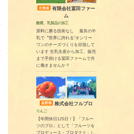
有限会社冨田ファー
北海道
ム
酪農、乳製品の加工
原料に勝る技術なし 最良の牛
乳で〝世界に誇れる”オンリー
ワンのチーズづくりを目指して
います 生乳生産から加工、販売
まで手掛ける冨田ファームで共
に働きませんか？
株式会社フルプロ
長野県
りんご
【年間休日125日！】「フルー
ツのプロ」として「フルーツを
プロデュース・プロダクト」し