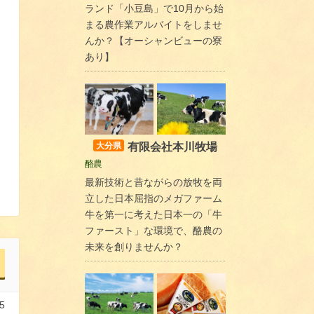
ランド「小豆島」で10月から始
まる農作業アルバイトをしませ
んか？【オーシャンビューの寮
あり】
有限会社本川牧場
大分県
酪農
最新技術と昔ながらの放牧を両
立した日本屈指のメガファーム
牛を第一に考えた日本一の「牛
ファースト」な環境で、酪農の
未来を創りませんか？
5