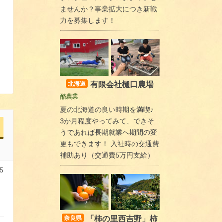
ませんか？事業拡大につき新戦
力を募集します！
有限会社樋口農場
北海道
酪農業
夏の北海道の良い時期を満喫♪
3か月程度やってみて、できそ
うであれば長期就業へ期間の変
更もできます！ 入社時の交通費
補助あり（交通費5万円支給）
5
「柿の里西吉野」柿
奈良県